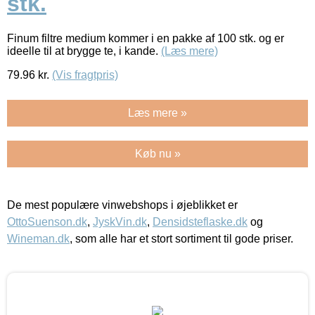
stk.
Finum filtre medium kommer i en pakke af 100 stk. og er
ideelle til at brygge te, i kande.
(Læs mere)
79.96
kr.
(Vis fragtpris)
Læs mere »
Køb nu »
De mest populære vinwebshops i øjeblikket er
OttoSuenson.dk
,
JyskVin.dk
,
Densidsteflaske.dk
og
Wineman.dk
, som alle har et stort sortiment til gode priser.