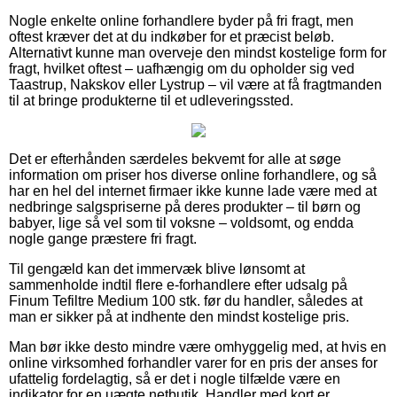
Nogle enkelte online forhandlere byder på fri fragt, men
oftest kræver det at du indkøber for et præcist beløb.
Alternativt kunne man overveje den mindst kostelige form for
fragt, hvilket oftest – uafhængig om du opholder sig ved
Taastrup, Nakskov eller Lystrup – vil være at få fragtmanden
til at bringe produkterne til et udleveringssted.
Det er efterhånden særdeles bekvemt for alle at søge
information om priser hos diverse online forhandlere, og så
har en hel del internet firmaer ikke kunne lade være med at
nedbringe salgspriserne på deres produkter – til børn og
babyer, lige så vel som til voksne – voldsomt, og endda
nogle gange præstere fri fragt.
Til gengæld kan det immervæk blive lønsomt at
sammenholde indtil flere e-forhandlere efter udsalg på
Finum Tefiltre Medium 100 stk. før du handler, således at
man er sikker på at indhente den mindst kostelige pris.
Man bør ikke desto mindre være omhyggelig med, at hvis en
online virksomhed forhandler varer for en pris der anses for
ufattelig fordelagtig, så er det i nogle tilfælde være en
indikator for en uægte netbutik. Handler med kort er