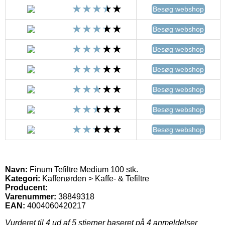
Besøg webshop
Besøg webshop
Besøg webshop
Besøg webshop
Besøg webshop
Besøg webshop
Besøg webshop
Navn:
Finum Tefiltre Medium 100 stk.
Kategori:
Kaffenørden > Kaffe- & Tefiltre
Producent:
Varenummer:
38849318
EAN:
4004060420217
Vurderet til
4
ud af 5 stjerner baseret på
4
anmeldelser