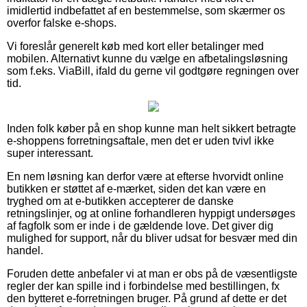
imidlertid indbefattet af en bestemmelse, som skærmer os
overfor falske e-shops.
Vi foreslår generelt køb med kort eller betalinger med
mobilen. Alternativt kunne du vælge en afbetalingsløsning
som f.eks. ViaBill, ifald du gerne vil godtgøre regningen over
tid.
Inden folk køber på en shop kunne man helt sikkert betragte
e-shoppens forretningsaftale, men det er uden tvivl ikke
super interessant.
En nem løsning kan derfor være at efterse hvorvidt online
butikken er støttet af e-mærket, siden det kan være en
tryghed om at e-butikken accepterer de danske
retningslinjer, og at online forhandleren hyppigt undersøges
af fagfolk som er inde i de gældende love. Det giver dig
mulighed for support, når du bliver udsat for besvær med din
handel.
Foruden dette anbefaler vi at man er obs på de væsentligste
regler der kan spille ind i forbindelse med bestillingen, fx
den bytteret e-forretningen bruger. På grund af dette er det