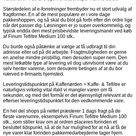
Størstedelen af e-forretninger frembyder nu et stort udvalg af
fragtformer. En af de mest populære er i vore dage
pakkeshoppen, og så skal du blot gå forbi efter din ordre lige
når det passer dig. Løsningen er jo super overkommelig, og
typisk endda den mest prisbevidste leveringsmanér ved køb
af Finum Tefiltre Medium 100 stk..
Du burde også påtænke at vælge at få udbragt til din
adresse eller ud på dit arbejde. Fragtmuligheden er gerne
en anelse mindre prisbillig, men desuden super nem. Den
mest letkøbte type af levering vil dog utvivlsomt være at du
selv henter varerne, som desværre betinges af at du bor
nærved e-firmaets hjemsted.
Leveringstidspunktet på Kaffenørden > Kaffe- & Tefiltre er
naturligvis virkelig vital ifald vi mangler varen om få
sekunder, og med det formål er det øjensynligt relevant at du
efterser leveringstidspunktet for den vedkommende vare.
En hel del shops på nettet præsterer 1 dags fragt på de
fleste varenumre, eksempelvis Finum Tefiltre Medium 100
stk., som stiller krav om at ordren placeres forinden et
besluttet tidspunkt, så at de har mulighed for at nå at få de
nye varer klar forinden pakkemedarbejderne tager hjem.