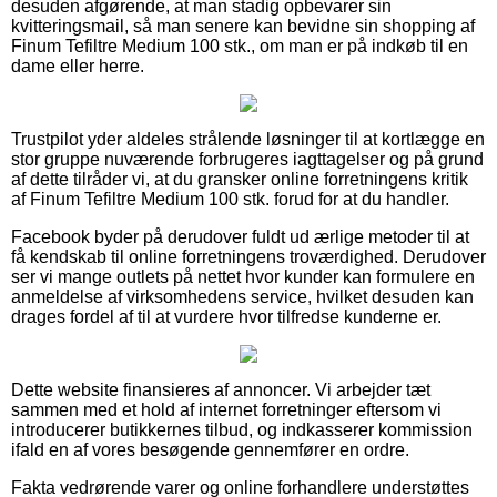
desuden afgørende, at man stadig opbevarer sin
kvitteringsmail, så man senere kan bevidne sin shopping af
Finum Tefiltre Medium 100 stk., om man er på indkøb til en
dame eller herre.
Trustpilot yder aldeles strålende løsninger til at kortlægge en
stor gruppe nuværende forbrugeres iagttagelser og på grund
af dette tilråder vi, at du gransker online forretningens kritik
af Finum Tefiltre Medium 100 stk. forud for at du handler.
Facebook byder på derudover fuldt ud ærlige metoder til at
få kendskab til online forretningens troværdighed. Derudover
ser vi mange outlets på nettet hvor kunder kan formulere en
anmeldelse af virksomhedens service, hvilket desuden kan
drages fordel af til at vurdere hvor tilfredse kunderne er.
Dette website finansieres af annoncer. Vi arbejder tæt
sammen med et hold af internet forretninger eftersom vi
introducerer butikkernes tilbud, og indkasserer kommission
ifald en af vores besøgende gennemfører en ordre.
Fakta vedrørende varer og online forhandlere understøttes