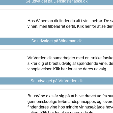
Se udvalget på Densidsteflaske.dk
Hos Wineman.dk finder du alt i vintilbehør. De s
vinen, men tilbehøret dertil. Klik her for at se de
Se udvalget på Wineman.dk
VinVerden.dk samarbejder med en række forskel
sikrer dig et bredt udvalg af spændende vine, de
vinoplevelser. Klik her for at se deres udvalg.
Se udvalget på VinVerden.dk
BuusVine.dk slår sig på at blive drevet ud fra s
gennemskuelige købmandsprincipper, og levere g
finder deres vine hos mindre vinhuse/gårde hove
Italien. Klik her for at se deres udvalg.