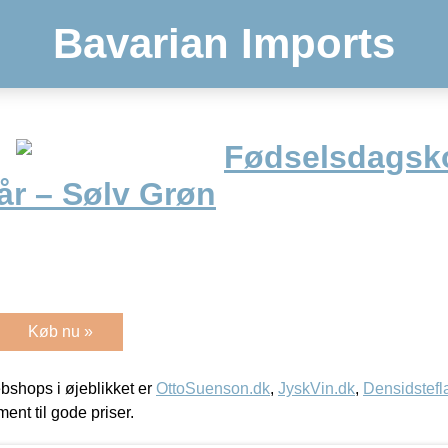
Bavarian Imports
Fødselsdagsko
år – Sølv Grøn
Køb nu »
shops i øjeblikket er
OttoSuenson.dk
,
JyskVin.dk
,
Densidstefl
ment til gode priser.