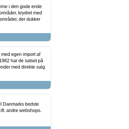
 vine i den gode ende
e områder, krydret med
 områder, der dukker
r med egen import af
i 1982 har de satset på
ønder med direkte salg
 til Danmarks bedste
 ift. andre webshops.