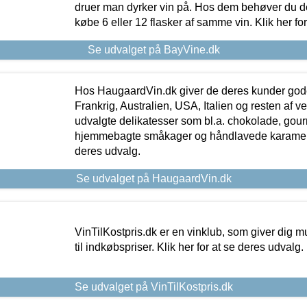
druer man dyrker vin på. Hos dem behøver du der
købe 6 eller 12 flasker af samme vin. Klik her fo
Se udvalget på BayVine.dk
Hos HaugaardVin.dk giver de deres kunder gode
Frankrig, Australien, USA, Italien og resten af v
udvalgte delikatesser som bl.a. chokolade, gourm
hjemmebagte småkager og håndlavede karameller
deres udvalg.
Se udvalget på HaugaardVin.dk
VinTilKostpris.dk er en vinklub, som giver dig m
til indkøbspriser. Klik her for at se deres udvalg.
Se udvalget på VinTilKostpris.dk