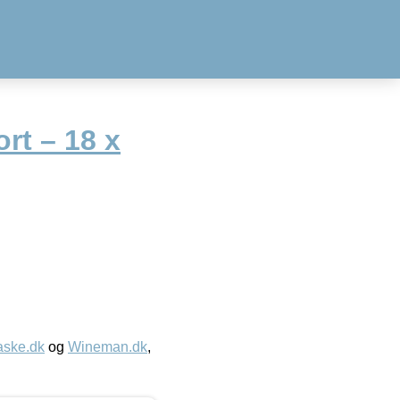
rt – 18 x
aske.dk
og
Wineman.dk
,