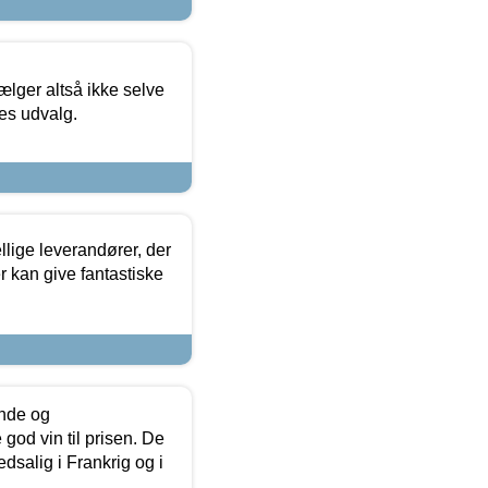
ælger altså ikke selve
res udvalg.
lige leverandører, der
r kan give fantastiske
unde og
od vin til prisen. De
dsalig i Frankrig og i