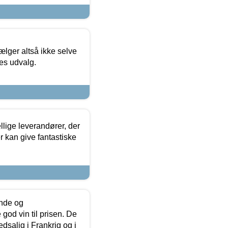
ælger altså ikke selve
res udvalg.
lige leverandører, der
r kan give fantastiske
unde og
od vin til prisen. De
dsalig i Frankrig og i