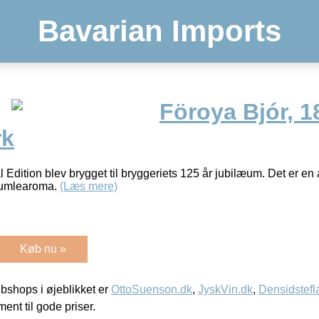
Bavarian Imports
Föroya Bjór, 1
rk
Edition blev brygget til bryggeriets 125 år jubilæum. Det er en
humlearoma.
(Læs mere)
Køb nu »
shops i øjeblikket er
OttoSuenson.dk
,
JyskVin.dk
,
Densidstefl
ment til gode priser.