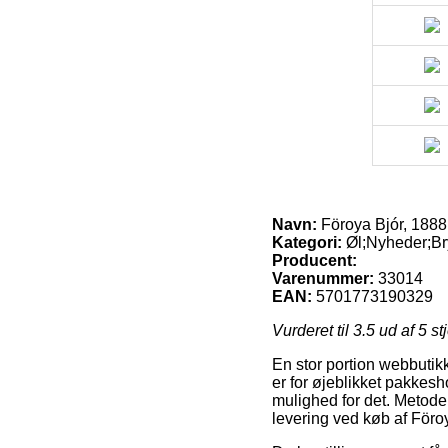
Navn:
Föroya Bjór, 1888
Kategori:
Øl;Nyheder;B
Producent:
Varenummer:
33014
EAN:
5701773190329
Vurderet til
3.5
ud af 5 st
En stor portion webbutik
er for øjeblikket pakkesh
mulighed for det. Metoden
levering ved køb af Föro