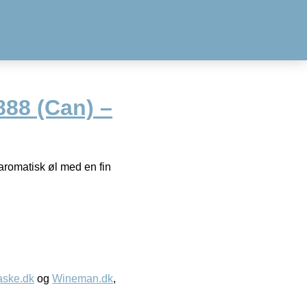
888 (Can) –
 aromatisk øl med en fin
aske.dk
og
Wineman.dk
,