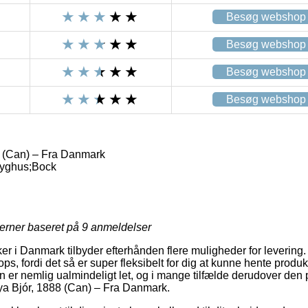
Besøg webshop
Besøg webshop
Besøg webshop
Besøg webshop
 (Can) – Fra Danmark
ryghus;Bock
jerner baseret på
9
anmeldelser
ker i Danmark tilbyder efterhånden flere muligheder for levering
ops, fordi det så er super fleksibelt for dig at kunne hente produ
 er nemlig ualmindeligt let, og i mange tilfælde derudover den pr
ya Bjór, 1888 (Can) – Fra Danmark.