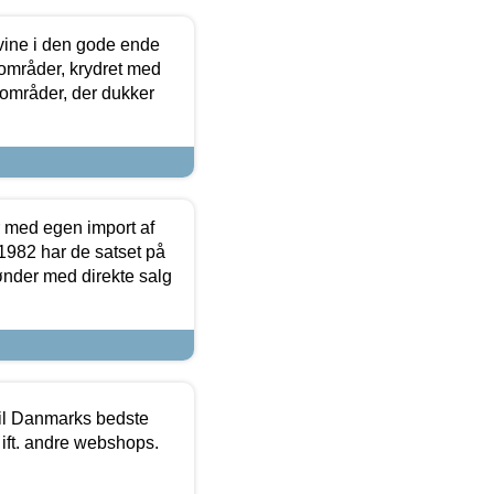
 vine i den gode ende
e områder, krydret med
 områder, der dukker
r med egen import af
i 1982 har de satset på
ønder med direkte salg
 til Danmarks bedste
 ift. andre webshops.