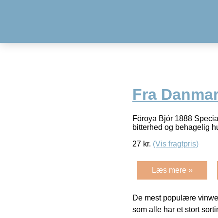
Fra Danma
Föroya Bjór 1888 Special 
bitterhed og behagelig 
27
kr.
(Vis fragtpris)
Læs mere »
De mest populære vinweb
som alle har et stort sorti