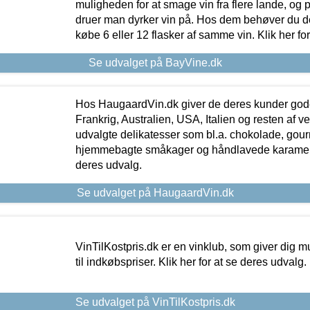
muligheden for at smage vin fra flere lande, og p
druer man dyrker vin på. Hos dem behøver du der
købe 6 eller 12 flasker af samme vin. Klik her fo
Se udvalget på BayVine.dk
Hos HaugaardVin.dk giver de deres kunder gode
Frankrig, Australien, USA, Italien og resten af v
udvalgte delikatesser som bl.a. chokolade, gourm
hjemmebagte småkager og håndlavede karameller
deres udvalg.
Se udvalget på HaugaardVin.dk
VinTilKostpris.dk er en vinklub, som giver dig m
til indkøbspriser. Klik her for at se deres udvalg.
Se udvalget på VinTilKostpris.dk