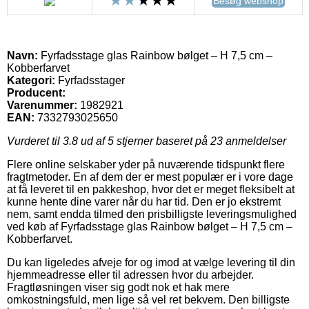
Besøg webshop
Navn:
Fyrfadsstage glas Rainbow bølget – H 7,5 cm –
Kobberfarvet
Kategori:
Fyrfadsstager
Producent:
Varenummer:
1982921
EAN:
7332793025650
Vurderet til
3.8
ud af 5 stjerner baseret på
23
anmeldelser
Flere online selskaber yder på nuværende tidspunkt flere
fragtmetoder. En af dem der er mest populær er i vore dage
at få leveret til en pakkeshop, hvor det er meget fleksibelt at
kunne hente dine varer når du har tid. Den er jo ekstremt
nem, samt endda tilmed den prisbilligste leveringsmulighed
ved køb af Fyrfadsstage glas Rainbow bølget – H 7,5 cm –
Kobberfarvet.
Du kan ligeledes afveje for og imod at vælge levering til din
hjemmeadresse eller til adressen hvor du arbejder.
Fragtløsningen viser sig godt nok et hak mere
omkostningsfuld, men lige så vel ret bekvem. Den billigste