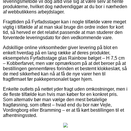
leveringsmetode vil dog altid vise sig at være selv at hente
produkterne, hvilket dog nødvendiggør at du bor i nærheden
af webbutikkens arbejdslager.
Fragttiden på Fyrfadsstager kan i nogle tilfælde være meget
vigtig i tilfælde af at man skal bruge din ordre inden for kort
tid, så herved er det relativt passende at man studerer den
forventede leveringsdato for den vedkommende vare.
Adskillige online virksomheder giver levering på blot en
enkelt hverdag på en lang række af deres produkter,
eksempelvis Fyrfadsstage glas Rainbow bølget – H 7,5 cm
– Kobberfarvet, men vær opmærksom på at det beroer på at
bestillingen gennemføres forinden et bestemt klokkeslæt, så
de med sikkerhed kan nå at få de nye varer hen til
fragtfirmaet før pakkepersonalet tager hjem.
Enkelte outlets på nettet yder fragt uden omkostninger, men i
de fleste tilfælde kun hvis man køber for en konkret pris.
Som alternativ bør man vælge den mest betalelige
fragtløsning, som oftest – hvad end du bor nær Vejle,
Vordingborg eller Bramming – er at få kørt bestillingen til et
afhentningssted.