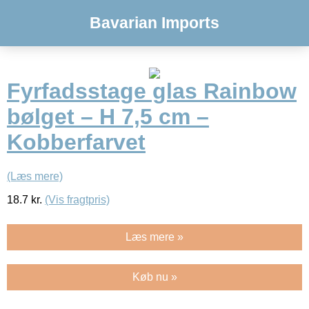
Bavarian Imports
Fyrfadsstage glas Rainbow
bølget – H 7,5 cm –
Kobberfarvet
(Læs mere)
18.7
kr.
(Vis fragtpris)
Læs mere »
Køb nu »