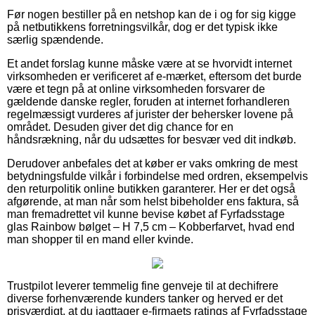
Før nogen bestiller på en netshop kan de i og for sig kigge
på netbutikkens forretningsvilkår, dog er det typisk ikke
særlig spændende.
Et andet forslag kunne måske være at se hvorvidt internet
virksomheden er verificeret af e-mærket, eftersom det burde
være et tegn på at online virksomheden forsvarer de
gældende danske regler, foruden at internet forhandleren
regelmæssigt vurderes af jurister der behersker lovene på
området. Desuden giver det dig chance for en
håndsrækning, når du udsættes for besvær ved dit indkøb.
Derudover anbefales det at køber er vaks omkring de mest
betydningsfulde vilkår i forbindelse med ordren, eksempelvis
den returpolitik online butikken garanterer. Her er det også
afgørende, at man når som helst bibeholder ens faktura, så
man fremadrettet vil kunne bevise købet af Fyrfadsstage
glas Rainbow bølget – H 7,5 cm – Kobberfarvet, hvad end
man shopper til en mand eller kvinde.
Trustpilot leverer temmelig fine genveje til at dechifrere
diverse forhenværende kunders tanker og herved er det
prisværdigt, at du iagttager e-firmaets ratings af Fyrfadsstage