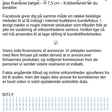
glas Rainbow bølget – H 7,5 cm – Kobberfarvet før du
bestiller.
Facebook giver dig på samme måde en række belejlige
metoder til at få indsigt i internet butikkens kundefokus. I
øvrigt møder vi nogle internet selskaber som tilbyder folk at
ytre en vurdering af virksomhedens service, hvilket lige så
vel må anvendes til at tage stilling til kundetilfredsheden.
Vores side finansieres af annoncer. Vi arbejder sammen
med flere firmaer på nettet derved at vi annoncerer
firmaernes produkter, og indtjener kommission hvis de
personer vi sender videre realiserer et indkøb.
Fakta angående tilbud og online virksomheder ajourføres fra
tid til anden, men der tages ikke ansvar for korrektioner der
er lavet siden vi sidst opdaterede websitets data.
BITLY:
1
1
1
1
1
1
1
1
1
1
1
1
1
1
1
1
1
1
1
1
1
1
1
1
1
1
1
1
1
1
1
1
1
1
1
1
1
1
1
1
1
1
1
1
1
1
1
1
1
1
1
1
1
1
1
1
1
1
1
1
1
1
1
1
1
1
1
1
1
1
1
1
1
1
1
1
1
1
1
1
1
1
1
1
1
1
1
1
1
1
1
1
1
1
1
1
1
1
1