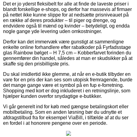
Det er jo yderst fleksibelt for alle at finde de laveste priser i
blandt forskellige e-shops, og derfor har massevis af firmaer
på nettet ikke kunne slippe for at nedsætte prisniveauet på
en række af deres produkter – til piger og drenge, og
endvidere også til mænd og kvinder – betydeligt, og endda
nogle gange yde levering uden omkostninger.
Derfor kan det immervæk være gunstigt at sammenligne
enkelte online forhandlere efter rabatkoder på Fyrfadsstage
glas Rainbow bølget – H 7,5 cm – Kobberfarvet forinden du
gennemfører din handel, således at man er skudsikker på at
skaffe sig den prisbilligste pris.
Du skal imidlertid ikke glemme, at når en e-butik tilbyder en
vare for en pris der kan ses som utopisk fremragende, burde
det mange gange være et symbol på en fup e-forretning.
Shopping med kort er dog inkluderet i en retningslinje, som
hjælper kunden overfor snydagtige e-butikker.
Vi går generelt ind for køb med gængse betalingskort eller
mobilbetaling. Som en anden løsning bør du udnytte et
afdragstilbud fra for eksempel ViaBill, i tilfælde af at du ser
en fordel i at honorere pengene over en periode.