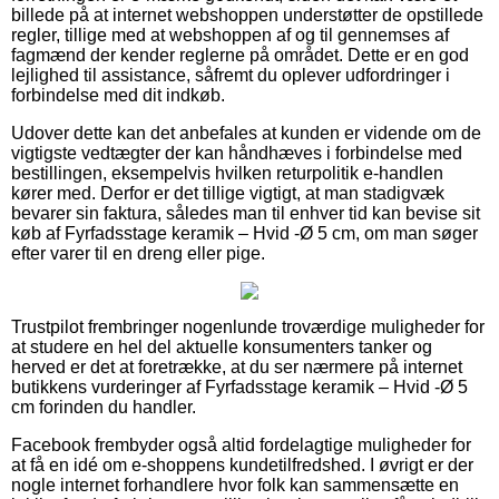
billede på at internet webshoppen understøtter de opstillede
regler, tillige med at webshoppen af og til gennemses af
fagmænd der kender reglerne på området. Dette er en god
lejlighed til assistance, såfremt du oplever udfordringer i
forbindelse med dit indkøb.
Udover dette kan det anbefales at kunden er vidende om de
vigtigste vedtægter der kan håndhæves i forbindelse med
bestillingen, eksempelvis hvilken returpolitik e-handlen
kører med. Derfor er det tillige vigtigt, at man stadigvæk
bevarer sin faktura, således man til enhver tid kan bevise sit
køb af Fyrfadsstage keramik – Hvid -Ø 5 cm, om man søger
efter varer til en dreng eller pige.
Trustpilot frembringer nogenlunde troværdige muligheder for
at studere en hel del aktuelle konsumenters tanker og
herved er det at foretrække, at du ser nærmere på internet
butikkens vurderinger af Fyrfadsstage keramik – Hvid -Ø 5
cm forinden du handler.
Facebook frembyder også altid fordelagtige muligheder for
at få en idé om e-shoppens kundetilfredshed. I øvrigt er der
nogle internet forhandlere hvor folk kan sammensætte en