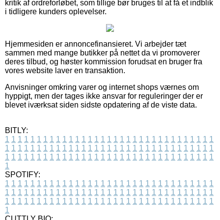
kritik af ordreforløbet, som tillige bør bruges til at få et indblik
i tidligere kunders oplevelser.
Hjemmesiden er annoncefinansieret. Vi arbejder tæt
sammen med mange butikker på nettet da vi promoverer
deres tilbud, og høster kommission forudsat en bruger fra
vores website laver en transaktion.
Anvisninger omkring varer og internet shops værnes om
hyppigt, men der tages ikke ansvar for reguleringer der er
blevet iværksat siden sidste opdatering af de viste data.
BITLY:
1
1
1
1
1
1
1
1
1
1
1
1
1
1
1
1
1
1
1
1
1
1
1
1
1
1
1
1
1
1
1
1
1
1
1
1
1
1
1
1
1
1
1
1
1
1
1
1
1
1
1
1
1
1
1
1
1
1
1
1
1
1
1
1
1
1
1
1
1
1
1
1
1
1
1
1
1
1
1
1
1
1
1
1
1
1
1
1
1
1
1
1
1
1
1
1
1
1
1
1
SPOTIFY:
1
1
1
1
1
1
1
1
1
1
1
1
1
1
1
1
1
1
1
1
1
1
1
1
1
1
1
1
1
1
1
1
1
1
1
1
1
1
1
1
1
1
1
1
1
1
1
1
1
1
1
1
1
1
1
1
1
1
1
1
1
1
1
1
1
1
1
1
1
1
1
1
1
1
1
1
1
1
1
1
1
1
1
1
1
1
1
1
1
1
1
1
1
1
1
1
1
1
1
1
CUTTLY BIO: