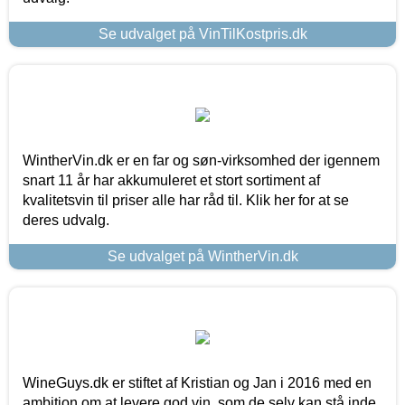
Se udvalget på VinTilKostpris.dk
WintherVin.dk er en far og søn-virksomhed der igennem
snart 11 år har akkumuleret et stort sortiment af
kvalitetsvin til priser alle har råd til. Klik her for at se
deres udvalg.
Se udvalget på WintherVin.dk
WineGuys.dk er stiftet af Kristian og Jan i 2016 med en
ambition om at levere god vin, som de selv kan stå inde