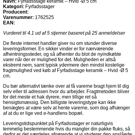
Navn:
Fyrfadsstage keramik – Hvid -Ø 5 cm
Kategori:
Fyrfadsstager
Producent:
Varenummer:
1762525
EAN:
Vurderet til
4.1
ud af 5 stjerner baseret på
25
anmeldelser
De fleste internet handler giver nu om stunder diverse
leveringsformer. En sikker vinder er for nærværende
afhentningssteder, og så afhenter du blot de nyindkøbte
varer når der er mulighed for det. Muligheden er altså
ekstremt nem, samt typisk ydermere den mindst kostelige
fragtmulighed ved køb af Fyrfadsstage keramik – Hvid -Ø 5
cm.
Du bør alternativt tænke over at få varerne bragt hjem til dig
selv eller til adressen hvor du arbejder. Fragtmetoden bliver
for det meste et hak dyrere, men tillige ret så
hensigtsmæssig. Den billigste leveringstype kan ikke
benægtes at være selv at hente varerne, som dog afhænger
af at du er lige ved e-handlens bopæl.
Leveringstidspunktet på Fyrfadsstager er naturligvis
temmelig bestemmende hvis du mangler din pakke fluks, så
derfor er det særdeles afgørende at vi studerer den anslåede