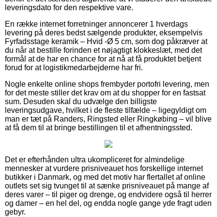
leveringsdato for den respektive vare.
En række internet forretninger annoncerer 1 hverdags
levering på deres bedst sælgende produkter, eksempelvis
Fyrfadsstage keramik – Hvid -Ø 5 cm, som dog påkræver at
du når at bestille forinden et nøjagtigt klokkeslæt, med det
formål at de har en chance for at nå at få produktet betjent
forud for at logistikmedarbejderne har fri.
Nogle enkelte online shops frembyder portofri levering, men
for det meste stiller det krav om at du shopper for en fastsat
sum. Desuden skal du udvælge den billigste
leveringsudgave, hvilket i de fleste tilfælde – ligegyldigt om
man er tæt på Randers, Ringsted eller Ringkøbing – vil blive
at få dem til at bringe bestillingen til et afhentningssted.
Det er efterhånden ultra ukompliceret for almindelige
mennesker at vurdere prisniveauet hos forskellige internet
butikker i Danmark, og med det motiv har flertallet af online
outlets set sig tvunget til at sænke prisniveauet på mange af
deres varer – til piger og drenge, og endvidere også til herrer
og damer – en hel del, og endda nogle gange yde fragt uden
gebyr.