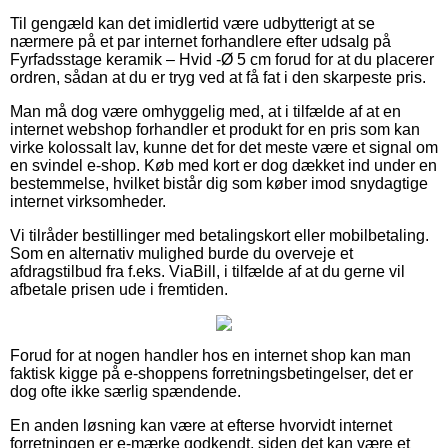
Til gengæld kan det imidlertid være udbytterigt at se
nærmere på et par internet forhandlere efter udsalg på
Fyrfadsstage keramik – Hvid -Ø 5 cm forud for at du placerer
ordren, sådan at du er tryg ved at få fat i den skarpeste pris.
Man må dog være omhyggelig med, at i tilfælde af at en
internet webshop forhandler et produkt for en pris som kan
virke kolossalt lav, kunne det for det meste være et signal om
en svindel e-shop. Køb med kort er dog dækket ind under en
bestemmelse, hvilket bistår dig som køber imod snydagtige
internet virksomheder.
Vi tilråder bestillinger med betalingskort eller mobilbetaling.
Som en alternativ mulighed burde du overveje et
afdragstilbud fra f.eks. ViaBill, i tilfælde af at du gerne vil
afbetale prisen ude i fremtiden.
Forud for at nogen handler hos en internet shop kan man
faktisk kigge på e-shoppens forretningsbetingelser, det er
dog ofte ikke særlig spændende.
En anden løsning kan være at efterse hvorvidt internet
forretningen er e-mærke godkendt, siden det kan være et