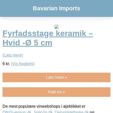
Bavarian Imports
Fyrfadsstage keramik –
Hvid -Ø 5 cm
(Læs mere)
6
kr.
(Vis fragtpris)
Læs mere »
Køb nu »
De mest populære vinwebshops i øjeblikket er
OttoSuenson.dk
,
JyskVin.dk
,
Densidsteflaske.dk
og