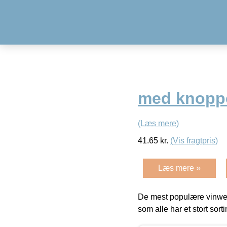
med knoppe
(Læs mere)
41.65
kr.
(Vis fragtpris)
Læs mere »
De mest populære vinweb
som alle har et stort sorti