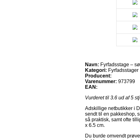
Navn:
Fyrfadsstage – sø
Kategori:
Fyrfadsstager
Producent:
Varenummer:
973799
EAN:
Vurderet til
3.6
ud af 5 st
Adskillige netbutikker i 
sendt til en pakkeshop, s
så praktisk, samt ofte ti
x 6.5 cm.
Du burde omvendt prøve at 