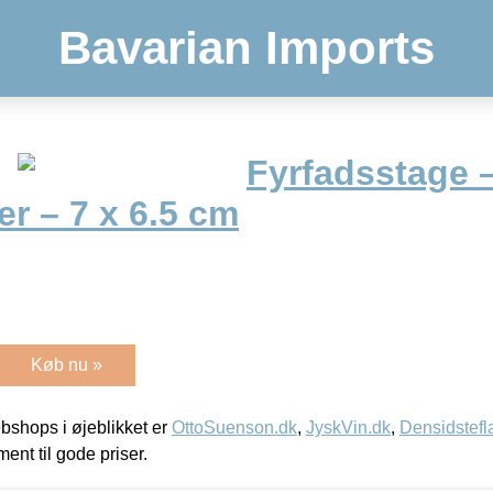
Bavarian Imports
Fyrfadsstage –
r – 7 x 6.5 cm
Køb nu »
shops i øjeblikket er
OttoSuenson.dk
,
JyskVin.dk
,
Densidstefl
ment til gode priser.