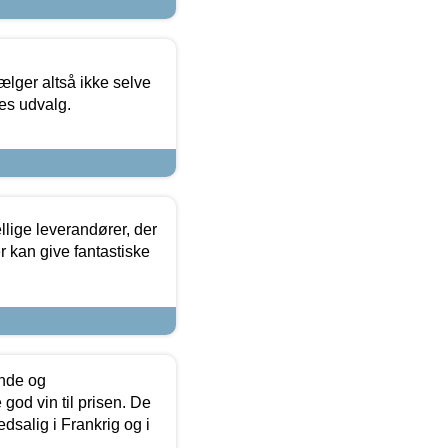
ælger altså ikke selve
res udvalg.
lige leverandører, der
r kan give fantastiske
unde og
od vin til prisen. De
dsalig i Frankrig og i