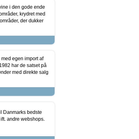
 vine i den gode ende
e områder, krydret med
 områder, der dukker
r med egen import af
i 1982 har de satset på
ønder med direkte salg
 til Danmarks bedste
 ift. andre webshops.