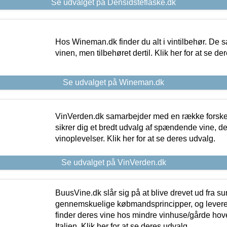
Se udvalget på Densidsteflaske.dk
Hos Wineman.dk finder du alt i vintilbehør. De s
vinen, men tilbehøret dertil. Klik her for at se de
Se udvalget på Wineman.dk
VinVerden.dk samarbejder med en række forskel
sikrer dig et bredt udvalg af spændende vine, de
vinoplevelser. Klik her for at se deres udvalg.
Se udvalget på VinVerden.dk
BuusVine.dk slår sig på at blive drevet ud fra s
gennemskuelige købmandsprincipper, og levere g
finder deres vine hos mindre vinhuse/gårde hove
Italien. Klik her for at se deres udvalg.