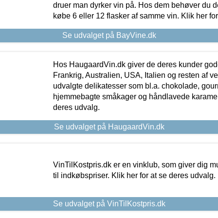
druer man dyrker vin på. Hos dem behøver du der
købe 6 eller 12 flasker af samme vin. Klik her fo
Se udvalget på BayVine.dk
Hos HaugaardVin.dk giver de deres kunder gode
Frankrig, Australien, USA, Italien og resten af v
udvalgte delikatesser som bl.a. chokolade, gourm
hjemmebagte småkager og håndlavede karameller
deres udvalg.
Se udvalget på HaugaardVin.dk
VinTilKostpris.dk er en vinklub, som giver dig m
til indkøbspriser. Klik her for at se deres udvalg.
Se udvalget på VinTilKostpris.dk