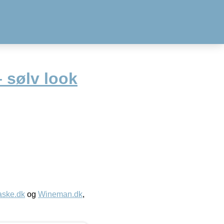
 sølv look
aske.dk
og
Wineman.dk
,