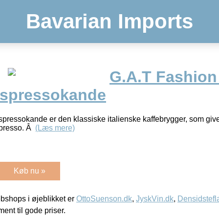
Bavarian Imports
G.A.T Fashio
Espressokande
essokande er den klassiske italienske kaffebrygger, som giver
spresso. Â
(Læs mere)
Køb nu »
shops i øjeblikket er
OttoSuenson.dk
,
JyskVin.dk
,
Densidstefl
ment til gode priser.