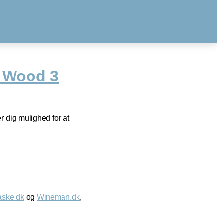
n Wood 3
 dig mulighed for at
aske.dk
og
Wineman.dk
,