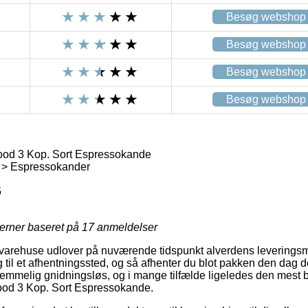
Besøg webshop
Besøg webshop
Besøg webshop
Besøg webshop
od 3 Kop. Sort Espressokande
 > Espressokander
5
jerner baseret på
17
anmeldelser
arehuse udlover på nuværende tidspunkt alverdens leveringsmidl
 til et afhentningssted, og så afhenter du blot pakken den dag d
emmelig gnidningsløs, og i mange tilfælde ligeledes den mest b
ood 3 Kop. Sort Espressokande.