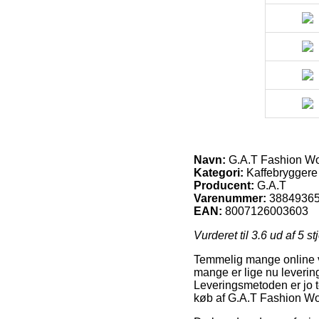
Navn:
G.A.T Fashion Wo
Kategori:
Kaffebryggere
Producent:
G.A.T
Varenummer:
3884936
EAN:
8007126003603
Vurderet til
3.6
ud af 5 st
Temmelig mange online v
mange er lige nu levering
Leveringsmetoden er jo t
køb af G.A.T Fashion W