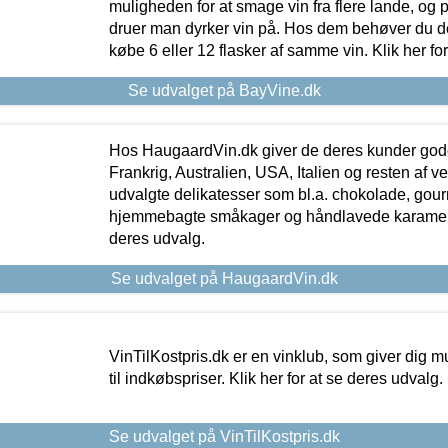
muligheden for at smage vin fra flere lande, og p
druer man dyrker vin på. Hos dem behøver du der
købe 6 eller 12 flasker af samme vin. Klik her fo
Se udvalget på BayVine.dk
Hos HaugaardVin.dk giver de deres kunder gode
Frankrig, Australien, USA, Italien og resten af v
udvalgte delikatesser som bl.a. chokolade, gourm
hjemmebagte småkager og håndlavede karameller
deres udvalg.
Se udvalget på HaugaardVin.dk
VinTilKostpris.dk er en vinklub, som giver dig m
til indkøbspriser. Klik her for at se deres udvalg.
Se udvalget på VinTilKostpris.dk