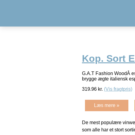
Kop. Sort 
G.A.T Fashion WoodÂ espr
brygge ægte italiensk e
319.96
kr.
(Vis fragtpris)
Læs mere »
De mest populære vinweb
som alle har et stort sorti