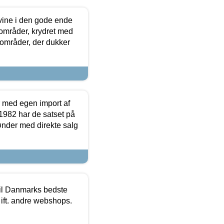
 vine i den gode ende
e områder, krydret med
 områder, der dukker
r med egen import af
i 1982 har de satset på
ønder med direkte salg
 til Danmarks bedste
 ift. andre webshops.