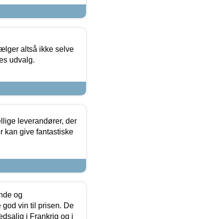
ælger altså ikke selve
res udvalg.
lige leverandører, der
r kan give fantastiske
unde og
od vin til prisen. De
dsalig i Frankrig og i