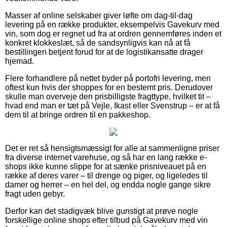
Masser af online selskaber giver løfte om dag-til-dag
levering på en række produkter, eksempelvis Gavekurv med
vin, som dog er regnet ud fra at ordren gennemføres inden et
konkret klokkeslæt, så de sandsynligvis kan nå at få
bestillingen betjent forud for at de logistikansatte drager
hjemad.
Flere forhandlere på nettet byder på portofri levering, men
oftest kun hvis der shoppes for en bestemt pris. Derudover
skulle man overveje den prisbilligste fragttype, hvilket tit –
hvad end man er tæt på Vejle, Ikast eller Svenstrup – er at få
dem til at bringe ordren til en pakkeshop.
Det er ret så hensigtsmæssigt for alle at sammenligne priser
fra diverse internet varehuse, og så har en lang række e-
shops ikke kunne slippe for at sænke prisniveauet på en
række af deres varer – til drenge og piger, og ligeledes til
damer og herrer – en hel del, og endda nogle gange sikre
fragt uden gebyr.
Derfor kan det stadigvæk blive gunstigt at prøve nogle
forskellige online shops efter tilbud på Gavekurv med vin