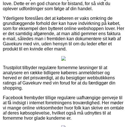
love. Dette er en god chance for bistand, for så vidt du
oplever udfordringer som følge af din handel.
Yderligere foreslåes det at køberen er vaks omkring de
grundlæggende forhold der kan have indvirkning på købet,
som for eksempel den bytteret online webshoppen lover. Her
er det samtidig afgørende, at man altid gemmer ens faktura
e-mail, således man i fremtiden kan dokumentere sit køb af
Gavekurv med vin, uden hensyn til om du leder efter et
produkt til en kvinde eller mand.
Trustpilot tilbyder regulære fornemme løsninger til at
analysere en række tidligere køberes anmeldelser og
herved er det prisværdigt, at du besigtiger webbutikkens
ratings af Gavekurv med vin forud for at du færdiggør din
shopping.
Facebook frembyder tillige regulære uafhængige genveje til
at få indsigt i internet forretningens troværdighed. Her møder
vi mange online virksomheder hvor folk kan skrive en omtale
af deres købsoplevelse, hvilket også må udnyttes til at
fornemme hvor glade kunderne er.