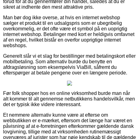
forud for at du gennemfører din handel, således at du er
sikret at indhente den mest attraktive pris.
Man bør dog ikke overse, at hvis en internet webshop
sælger et produkt til en udsalgspris som er ubegribelig
overkommelig, er det ofte være et symbol på en uoprigtig
internet webshop. Betalinger med kort er heldigvis omfavnet
af en regel, hvilket bistår en overfor uoprigtige internet
webshops.
Generelt slår vi et slag for bestillinger med betalingskort eller
mobilbetaling. Som alternativ burde du benytte en
afdragsløsning som eksempelvis ViaBill, såfremt du
efterspørger at betale pengene over en længere periode.
Før folk shopper hos en online virksomhed burde man når
alt kommer til alt gennemse netbutikkens handelsvilkår, men
det er typisk ikke videre interessant.
Et nemmere alternativ kunne være at efterse om
webbutikken er e-mærket, eftersom det længe har været en
påvisning af at e-forretningen efterkommer gældende dansk
lovgivning, tillige med at virksomheden rutinemæssigt
overværes af jurister som har nøje kendskab til de gældende