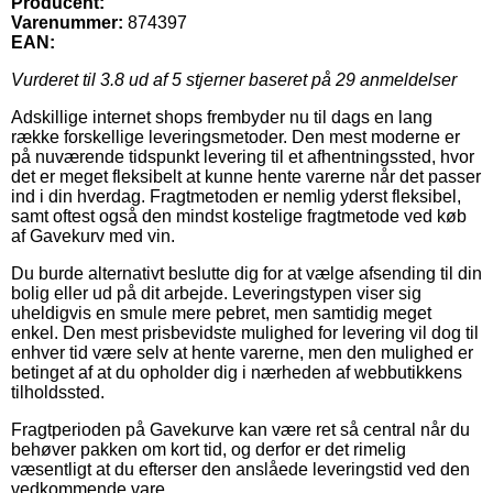
Producent:
Varenummer:
874397
EAN:
Vurderet til
3.8
ud af 5 stjerner baseret på
29
anmeldelser
Adskillige internet shops frembyder nu til dags en lang
række forskellige leveringsmetoder. Den mest moderne er
på nuværende tidspunkt levering til et afhentningssted, hvor
det er meget fleksibelt at kunne hente varerne når det passer
ind i din hverdag. Fragtmetoden er nemlig yderst fleksibel,
samt oftest også den mindst kostelige fragtmetode ved køb
af Gavekurv med vin.
Du burde alternativt beslutte dig for at vælge afsending til din
bolig eller ud på dit arbejde. Leveringstypen viser sig
uheldigvis en smule mere pebret, men samtidig meget
enkel. Den mest prisbevidste mulighed for levering vil dog til
enhver tid være selv at hente varerne, men den mulighed er
betinget af at du opholder dig i nærheden af webbutikkens
tilholdssted.
Fragtperioden på Gavekurve kan være ret så central når du
behøver pakken om kort tid, og derfor er det rimelig
væsentligt at du efterser den anslåede leveringstid ved den
vedkommende vare.