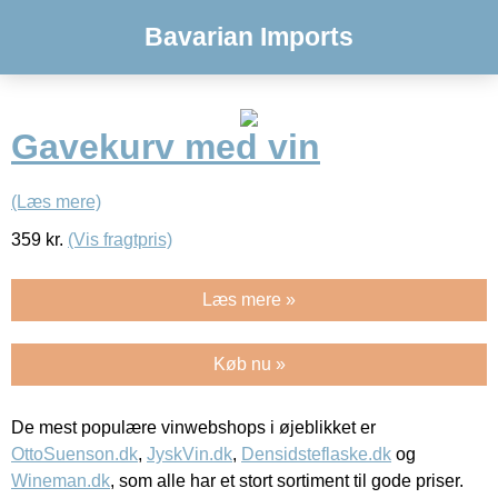
Bavarian Imports
Gavekurv med vin
(Læs mere)
359
kr.
(Vis fragtpris)
Læs mere »
Køb nu »
De mest populære vinwebshops i øjeblikket er
OttoSuenson.dk
,
JyskVin.dk
,
Densidsteflaske.dk
og
Wineman.dk
, som alle har et stort sortiment til gode priser.