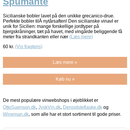
Spumante
Sicilianske bobler lavet på den unikke grecanico-drue.
Perfekte bobler tilÂ nytårsaften! Den sicilianske vinavl er
unik for Sicilien: mange forskellige jordtyper på
bjergskråninger, tæt på havet, med vingårde beliggende få
meter fra strandkanten eller nær
(Læs mere)
60
kr.
(Vis fragtpris)
Læs mere »
Køb nu »
De mest populære vinwebshops i øjeblikket er
OttoSuenson.dk
,
JyskVin.dk
,
Densidsteflaske.dk
og
Wineman.dk
, som alle har et stort sortiment til gode priser.