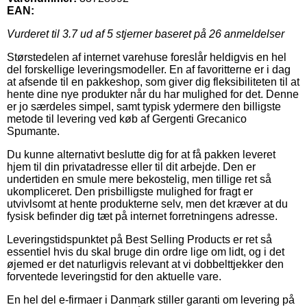
EAN:
Vurderet til
3.7
ud af 5 stjerner baseret på
26
anmeldelser
Størstedelen af internet varehuse foreslår heldigvis en hel
del forskellige leveringsmodeller. En af favoritterne er i dag
at afsende til en pakkeshop, som giver dig fleksibiliteten til at
hente dine nye produkter når du har mulighed for det. Denne
er jo særdeles simpel, samt typisk ydermere den billigste
metode til levering ved køb af Gergenti Grecanico
Spumante.
Du kunne alternativt beslutte dig for at få pakken leveret
hjem til din privatadresse eller til dit arbejde. Den er
undertiden en smule mere bekostelig, men tillige ret så
ukompliceret. Den prisbilligste mulighed for fragt er
utvivlsomt at hente produkterne selv, men det kræver at du
fysisk befinder dig tæt på internet forretningens adresse.
Leveringstidspunktet på Best Selling Products er ret så
essentiel hvis du skal bruge din ordre lige om lidt, og i det
øjemed er det naturligvis relevant at vi dobbelttjekker den
forventede leveringstid for den aktuelle vare.
En hel del e-firmaer i Danmark stiller garanti om levering på