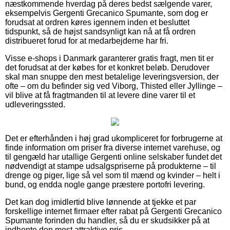
næstkommende hverdag på deres bedst sælgende varer,
eksempelvis Gergenti Grecanico Spumante, som dog er
forudsat at ordren køres igennem inden et besluttet
tidspunkt, så de højst sandsynligt kan nå at få ordren
distribueret forud for at medarbejderne har fri.
Visse e-shops i Danmark garanterer gratis fragt, men tit er
det forudsat at der købes for et konkret beløb. Derudover
skal man snuppe den mest betalelige leveringsversion, der
ofte – om du befinder sig ved Viborg, Thisted eller Jyllinge –
vil blive at få fragtmanden til at levere dine varer til et
udleveringssted.
Det er efterhånden i høj grad ukompliceret for forbrugerne at
finde information om priser fra diverse internet varehuse, og
til gengæld har utallige Gergenti online selskaber fundet det
nødvendigt at stampe udsalgspriserne på produkterne – til
drenge og piger, lige så vel som til mænd og kvinder – helt i
bund, og endda nogle gange præstere portofri levering.
Det kan dog imidlertid blive lønnende at tjekke et par
forskellige internet firmaer efter rabat på Gergenti Grecanico
Spumante forinden du handler, så du er skudsikker på at
indhente den mest attraktive pris.