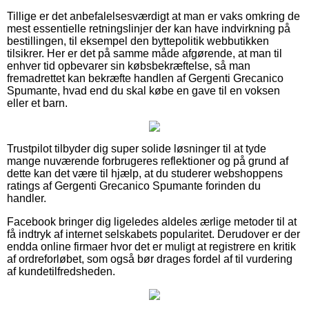
Tillige er det anbefalelsesværdigt at man er vaks omkring de
mest essentielle retningslinjer der kan have indvirkning på
bestillingen, til eksempel den byttepolitik webbutikken
tilsikrer. Her er det på samme måde afgørende, at man til
enhver tid opbevarer sin købsbekræftelse, så man
fremadrettet kan bekræfte handlen af Gergenti Grecanico
Spumante, hvad end du skal købe en gave til en voksen
eller et barn.
Trustpilot tilbyder dig super solide løsninger til at tyde
mange nuværende forbrugeres reflektioner og på grund af
dette kan det være til hjælp, at du studerer webshoppens
ratings af Gergenti Grecanico Spumante forinden du
handler.
Facebook bringer dig ligeledes aldeles ærlige metoder til at
få indtryk af internet selskabets popularitet. Derudover er der
endda online firmaer hvor det er muligt at registrere en kritik
af ordreforløbet, som også bør drages fordel af til vurdering
af kundetilfredsheden.