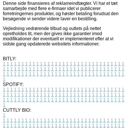
Denne side finansieres af reklameindtægter. Vi har et tæt
samarbejde med flere e-firmaer idet vi publicerer
forretningernes produkter, og høster betaling forudsat den
besøgende vi sender videre laver en bestilling.
Vejledning vedrørende tilbud og outlets på nettet
opretholdes tit, men der gives ikke garantier imod
modifikationer der eventuelt er implementeret efter at vi
sidste gang opdaterede websitets informationer.
BITLY:
1
1
1
1
1
1
1
1
1
1
1
1
1
1
1
1
1
1
1
1
1
1
1
1
1
1
1
1
1
1
1
1
1
1
1
1
1
1
1
1
1
1
1
1
1
1
1
1
1
1
1
1
1
1
1
1
1
1
1
1
1
1
1
1
1
1
1
1
1
1
1
1
1
1
1
1
1
1
1
1
1
1
1
1
1
1
1
1
1
1
1
1
1
1
1
1
1
1
1
1
SPOTIFY:
1
1
1
1
1
1
1
1
1
1
1
1
1
1
1
1
1
1
1
1
1
1
1
1
1
1
1
1
1
1
1
1
1
1
1
1
1
1
1
1
1
1
1
1
1
1
1
1
1
1
1
1
1
1
1
1
1
1
1
1
1
1
1
1
1
1
1
1
1
1
1
1
1
1
1
1
1
1
1
1
1
1
1
1
1
1
1
1
1
1
1
1
1
1
1
1
1
1
1
1
CUTTLY BIO:
1
1
1
1
1
1
1
1
1
1
1
1
1
1
1
1
1
1
1
1
1
1
1
1
1
1
1
1
1
1
1
1
1
1
1
1
1
1
1
1
1
1
1
1
1
1
1
1
1
1
1
1
1
1
1
1
1
1
1
1
1
1
1
1
1
1
1