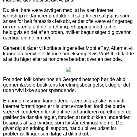
Du skal bare være årvågen med, at hvis en internet
webshop reklamerer produkter til salg for en salgspris som
anses for helt fantastisk letkøbt, er det ofte være et fingerpeg
om en uærlig online forretning. Shopping med kort er
heldigvis en del af en orden, hvilket begunstiger dig overfor
uærlige online firmaer.
Generelt tilråder vi kortbetalinger eller MobilePay. Alternativt
kunne du benytte et tilbud som eksempelvis ViaBill, i tilfælde
af at du higer efter at honorere beløbet over en periode.
Forinden folk køber hos en Gergenti netshop bør de altid
gennemlæse e-butikkens forretningsbetingelser, dog er det
uden tvivl ikke super spændende.
En anden løsning kunne derfor være at granske hvorvidt
internet forretningen er tilsluttet e-mærket, fordi det burde
være et kendetegn for at online forhandleren opretholder de
gældende danske regler, foruden at netbutikken undertiden
besøges af sagkyndige som forstår retningslinjerne. Det
giver dig anledning til support, når du bliver udsat for
problemstillinger som følge af dit indkøb.