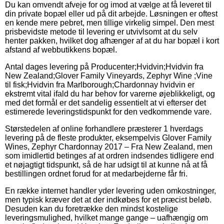
Du kan omvendt afveje for og imod at vælge at få leveret til
din private bopæl eller ud på dit arbejde. Løsningen er oftest
en kende mere pebret, men tillige virkelig simpel. Den mest
prisbevidste metode til levering er utvivlsomt at du selv
henter pakken, hvilket dog afhænger af at du har bopæl i kort
afstand af webbutikkens bopæl.
Antal dages levering på Producenter;Hvidvin;Hvidvin fra
New Zealand;Glover Family Vineyards, Zephyr Wine ;Vine
til fisk;Hvidvin fra Marlborough;Chardonnay hvidvin er
ekstremt vital ifald du har behov for varerne øjeblikkeligt, og
med det formål er det sandelig essentielt at vi efterser det
estimerede leveringstidspunkt for den vedkommende vare.
Størstedelen af online forhandlere præsterer 1 hverdags
levering på de fleste produkter, eksempelvis Glover Family
Wines, Zephyr Chardonnay 2017 – Fra New Zealand, men
som imidlertid betinges af at ordren indsendes tidligere end
et nøjagtigt tidspunkt, så de har udsigt til at kunne nå at få
bestillingen ordnet forud for at medarbejderne får fri.
En række internet handler yder levering uden omkostninger,
men typisk kræver det at der indkøbes for et præcist beløb.
Desuden kan du foretrække den mindst kostelige
leveringsmulighed, hvilket mange gange – uafhængig om