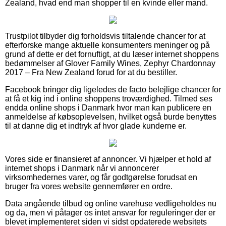
Zealand, hvad end man shopper til en kvinde eller mand.
Trustpilot tilbyder dig forholdsvis tiltalende chancer for at
efterforske mange aktuelle konsumenters meninger og på
grund af dette er det fornuftigt, at du læser internet shoppens
bedømmelser af Glover Family Wines, Zephyr Chardonnay
2017 – Fra New Zealand forud for at du bestiller.
Facebook bringer dig ligeledes de facto belejlige chancer for
at få et kig ind i online shoppens troværdighed. Tilmed ses
endda online shops i Danmark hvor man kan publicere en
anmeldelse af købsoplevelsen, hvilket også burde benyttes
til at danne dig et indtryk af hvor glade kunderne er.
Vores side er finansieret af annoncer. Vi hjælper et hold af
internet shops i Danmark når vi annoncerer
virksomhedernes varer, og får godtgørelse forudsat en
bruger fra vores website gennemfører en ordre.
Data angående tilbud og online varehuse vedligeholdes nu
og da, men vi påtager os intet ansvar for reguleringer der er
blevet implementeret siden vi sidst opdaterede websitets