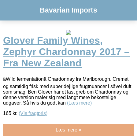
Bavarian Imports
Glover Family Wines,
Zephyr Chardonnay 2017 –
Fra New Zealand
âWild fermentationâ Chardonnay fra Marlborough. Cremet
og samtidig frisk med super dejlige frugtnuancer i såvel duft
som smag. Ben Glover har et fast greb om Chardonnay og
denne version måler sig med langt mere bekostelige
udgaver. Så hvis du godt kan
(Læs mere)
165
kr.
(Vis fragtpris)
Læs mere »