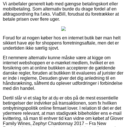
Vi anbefaler generelt køb med gængse betalingskort eller
mobilbetaling. Som alternativ burde du drage fordel af en
afdragsordning fra f.eks. ViaBill, forudsat du foretrækker at
betale prisen over flere uger.
Forud for at nogen køber hos en internet butik bør man helt
sikkert have øje for shoppens forretningsaftale, men det er
undertiden ikke særlig sjovt.
Et nemmere alternativ kunne måske være at kigge om
internet webshoppen er e-mærket medlem, hvilket er en
forsikring om at online butikken accepterer de gældende
danske regler, foruden at butikken tit evalueres af jurister der
er inde i reglerne. Desuden giver det dig anledning til en
håndsrækning, såfremt du oplever udfordringer i forbindelse
med din handel.
Dertil slår vi et slag for at du er obs på de mest essentielle
betingelser der indvirker på transaktionen, som fx hvilken
ombytningspolitik online firmaet lover. I relation til det er det
ydermere relevant, at man stadigvæk bibeholder ens e-mail
kvittering, så man til enhver tid kan vidne om købet af Glover
Family Wines, Zephyr Chardonnay 2017 – Fra New