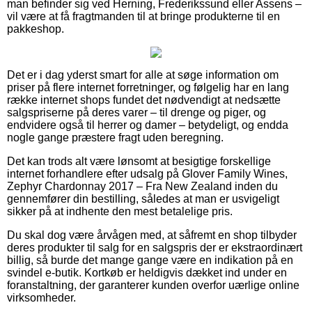
man befinder sig ved Herning, Frederikssund eller Assens –
vil være at få fragtmanden til at bringe produkterne til en
pakkeshop.
Det er i dag yderst smart for alle at søge information om
priser på flere internet forretninger, og følgelig har en lang
række internet shops fundet det nødvendigt at nedsætte
salgspriserne på deres varer – til drenge og piger, og
endvidere også til herrer og damer – betydeligt, og endda
nogle gange præstere fragt uden beregning.
Det kan trods alt være lønsomt at besigtige forskellige
internet forhandlere efter udsalg på Glover Family Wines,
Zephyr Chardonnay 2017 – Fra New Zealand inden du
gennemfører din bestilling, således at man er usvigeligt
sikker på at indhente den mest betalelige pris.
Du skal dog være årvågen med, at såfremt en shop tilbyder
deres produkter til salg for en salgspris der er ekstraordinært
billig, så burde det mange gange være en indikation på en
svindel e-butik. Kortkøb er heldigvis dækket ind under en
foranstaltning, der garanterer kunden overfor uærlige online
virksomheder.