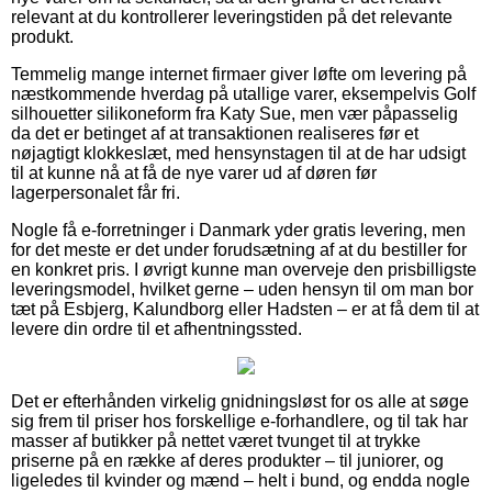
relevant at du kontrollerer leveringstiden på det relevante
produkt.
Temmelig mange internet firmaer giver løfte om levering på
næstkommende hverdag på utallige varer, eksempelvis Golf
silhouetter silikoneform fra Katy Sue, men vær påpasselig
da det er betinget af at transaktionen realiseres før et
nøjagtigt klokkeslæt, med hensynstagen til at de har udsigt
til at kunne nå at få de nye varer ud af døren før
lagerpersonalet får fri.
Nogle få e-forretninger i Danmark yder gratis levering, men
for det meste er det under forudsætning af at du bestiller for
en konkret pris. I øvrigt kunne man overveje den prisbilligste
leveringsmodel, hvilket gerne – uden hensyn til om man bor
tæt på Esbjerg, Kalundborg eller Hadsten – er at få dem til at
levere din ordre til et afhentningssted.
Det er efterhånden virkelig gnidningsløst for os alle at søge
sig frem til priser hos forskellige e-forhandlere, og til tak har
masser af butikker på nettet været tvunget til at trykke
priserne på en række af deres produkter – til juniorer, og
ligeledes til kvinder og mænd – helt i bund, og endda nogle