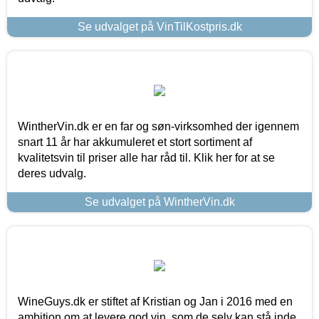
Se udvalget på VinTilKostpris.dk
WintherVin.dk er en far og søn-virksomhed der igennem
snart 11 år har akkumuleret et stort sortiment af
kvalitetsvin til priser alle har råd til. Klik her for at se
deres udvalg.
Se udvalget på WintherVin.dk
WineGuys.dk er stiftet af Kristian og Jan i 2016 med en
ambition om at levere god vin, som de selv kan stå inde