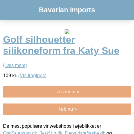
Bavarian Imports
Golf silhouetter
silikoneform fra Katy Sue
(Læs mere)
109
kr.
(Vis fragtpris)
Læs mere »
Køb nu »
De mest populære vinwebshops i øjeblikket er
OttoSuenson.dk
,
JyskVin.dk
,
Densidsteflaske.dk
og