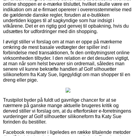
online shoppen er e-mærke tilsluttet, hvilket skulle være en
indikation om at e-firmaet opererer i overensstemmelse med
de gældende danske regler, foruden at e-butikken
undertiden kigges til af sagkyndige som har indsigt i
vilkårene. Det er en rigtig god genvej til opbakning, hvis du
udsættes for udfordringer med din shopping.
I øvrigt stiller vi forslag om at man er oppe på mærkerne
omkring de mest basale vedtægter der spiller ind i
forbindelse med transaktionen, fx den ombytningsret online
virksomheden tilbyder. I den relation er det desuden vigtigt,
at man når som helst bevarer sin ordremail, således man
senere vil kunne bekræfte handlen af Golf silhouetter
silikoneform fra Katy Sue, ligegyldigt om man shopper til en
dreng eller pige.
Trustpilot byder på fuldt ud gavnlige chancer for at se
nærmere på ganske mange aktuelle brugeres kritik og
derved stiller vi forslag om, at du efterforsker e-forretningens
vurderinger af Golf silhouetter silikoneform fra Katy Sue
forinden du bestiller.
Facebook resulterer i ligeledes en række tiltalende metoder