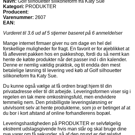
Navn:
Golf silhouetter silikoneform fra Katy Sue
Kategori:
PRODUKTER
Producent:
Varenummer:
2607
EAN:
Vurderet til
3.6
ud af 5 stjerner baseret på
6
anmeldelser
Mange internet firmaer giver nu om dage en hel del
forskellige muligheder for fragt. En favorit er for øjeblikket at
få afleveret pakken hos en pakkeshop, fordi du så nemt kan
hente de købte produkter når det passer ind i din kalender.
Denne er nemlig vældig praktisk, og tit endda den mest
betalelige løsning til levering ved køb af Golf silhouetter
silikoneform fra Katy Sue.
Du kunne også vælge at få ordren bragt hjem til din
privatadresse eller til dit arbejde. Leveringsformen viser sig i
regelen en tak mere omkostningsfuld, men endvidere
temmelig nem. Den prisbilligste leveringsløsning er
utvivlsomt selv at hente produkterne, som jo er betinget af at
du bor i kort afstand af online forhandlerens bopæl.
Leveringshastigheden på PRODUKTER er selvfølgelig
ekstremt udslagsgivende hvis man står og skal bruge dine
nye varer om få sekunder, så af den grund er det relativt