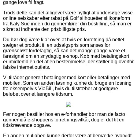
gange love fri fragt.
Trods dette kan det alligevel være nyttigt at undersøge visse
online selskaber efter rabat på Golf silhouetter silikoneform
fra Katy Sue inden du gennemfører din bestilling, så man er
sikret at indhente den prisbilligste pris.
Du bør dog være klar over, at hvis en forretning på nettet
sælger et produkt til en udsalgspris som anses for
grænseløst fordelagtig, så kan det mange gange være et
faresignal om en snydagtig e-shop. Køb med betalingskort
er imidlertid en del af en bestemmelse, der støtter dig overfor
falske internet outlets.
Vi tilråder generelt betalinger med kort eller betalinger med
mobilen. Som en anden løsning kunne du bruge en løsning
fra eksempelvis ViaBill, hvis du tilstræber at godtgøre
beløbet over et længere tidsrum.
Før nogen bestiller hos en e-forhandler bør man de facto
gennemgå e-shoppens forretningsvilkår, dog er det tit en
tidskrævende opgave.
En anden mulighed kunne derfor være at bemærke hvorvidt