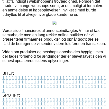
til at få indsigt i webshoppens troværdighed. Foruden det
møder vi mange webshops som gør det muligt at formulere
en anmeldelse af købsoplevelsen, hvilket tilmed burde
udnyttes til at afveje hvor glade kunderne er.
Vores side finansieres af annonceindtægter. Vi har et tæt
samarbejde med en lang række online butikker når vi
præsenterer firmaernes produkter, og opnår godtgørelse
ifald de besøgende vi sender videre fuldfører en transaktion.
Viden om produkter og netshops opretholdes hyppigt, men
der tages forbehold for ændringer der er blevet lavet siden vi
senest opdaterede sidens oplysninger.
BITLY:
1
1
1
1
1
1
1
1
1
1
1
1
1
1
1
1
1
1
1
1
1
1
1
1
1
1
1
1
1
1
1
1
1
1
1
1
1
1
1
1
1
1
1
1
1
1
1
1
1
1
1
1
1
1
1
1
1
1
1
1
1
1
1
1
1
1
1
1
1
1
1
1
1
1
1
1
1
1
1
1
1
1
1
1
1
1
1
1
1
1
1
1
1
1
1
1
1
1
1
1
SPOTIFY:
1
1
1
1
1
1
1
1
1
1
1
1
1
1
1
1
1
1
1
1
1
1
1
1
1
1
1
1
1
1
1
1
1
1
1
1
1
1
1
1
1
1
1
1
1
1
1
1
1
1
1
1
1
1
1
1
1
1
1
1
1
1
1
1
1
1
1
1
1
1
1
1
1
1
1
1
1
1
1
1
1
1
1
1
1
1
1
1
1
1
1
1
1
1
1
1
1
1
1