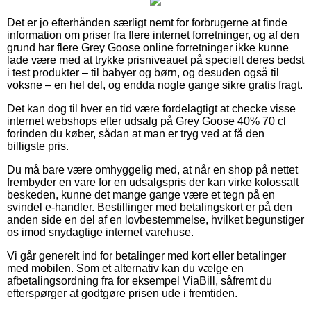
Det er jo efterhånden særligt nemt for forbrugerne at finde
information om priser fra flere internet forretninger, og af den
grund har flere Grey Goose online forretninger ikke kunne
lade være med at trykke prisniveauet på specielt deres bedst
i test produkter – til babyer og børn, og desuden også til
voksne – en hel del, og endda nogle gange sikre gratis fragt.
Det kan dog til hver en tid være fordelagtigt at checke visse
internet webshops efter udsalg på Grey Goose 40% 70 cl
forinden du køber, sådan at man er tryg ved at få den
billigste pris.
Du må bare være omhyggelig med, at når en shop på nettet
frembyder en vare for en udsalgspris der kan virke kolossalt
beskeden, kunne det mange gange være et tegn på en
svindel e-handler. Bestillinger med betalingskort er på den
anden side en del af en lovbestemmelse, hvilket begunstiger
os imod snydagtige internet varehuse.
Vi går generelt ind for betalinger med kort eller betalinger
med mobilen. Som et alternativ kan du vælge en
afbetalingsordning fra for eksempel ViaBill, såfremt du
efterspørger at godtgøre prisen ude i fremtiden.