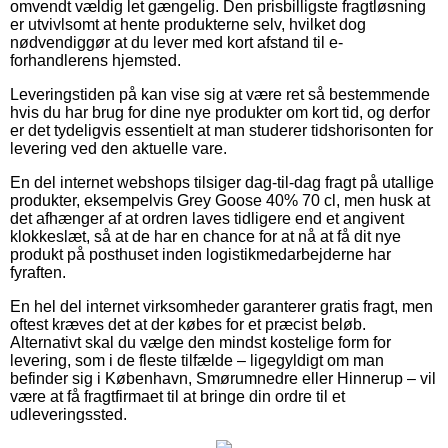
omvendt vældig let gængelig. Den prisbilligste fragtløsning
er utvivlsomt at hente produkterne selv, hvilket dog
nødvendiggør at du lever med kort afstand til e-
forhandlerens hjemsted.
Leveringstiden på kan vise sig at være ret så bestemmende
hvis du har brug for dine nye produkter om kort tid, og derfor
er det tydeligvis essentielt at man studerer tidshorisonten for
levering ved den aktuelle vare.
En del internet webshops tilsiger dag-til-dag fragt på utallige
produkter, eksempelvis Grey Goose 40% 70 cl, men husk at
det afhænger af at ordren laves tidligere end et angivent
klokkeslæt, så at de har en chance for at nå at få dit nye
produkt på posthuset inden logistikmedarbejderne har
fyraften.
En hel del internet virksomheder garanterer gratis fragt, men
oftest kræves det at der købes for et præcist beløb.
Alternativt skal du vælge den mindst kostelige form for
levering, som i de fleste tilfælde – ligegyldigt om man
befinder sig i København, Smørumnedre eller Hinnerup – vil
være at få fragtfirmaet til at bringe din ordre til et
udleveringssted.