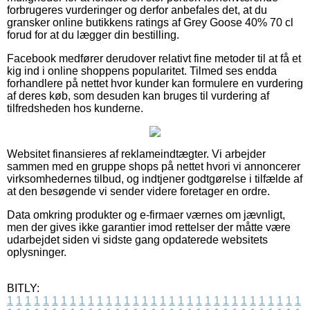
forbrugeres vurderinger og derfor anbefales det, at du
gransker online butikkens ratings af Grey Goose 40% 70 cl
forud for at du lægger din bestilling.
Facebook medfører derudover relativt fine metoder til at få et
kig ind i online shoppens popularitet. Tilmed ses endda
forhandlere på nettet hvor kunder kan formulere en vurdering
af deres køb, som desuden kan bruges til vurdering af
tilfredsheden hos kunderne.
Websitet finansieres af reklameindtægter. Vi arbejder
sammen med en gruppe shops på nettet hvori vi annoncerer
virksomhedernes tilbud, og indtjener godtgørelse i tilfælde af
at den besøgende vi sender videre foretager en ordre.
Data omkring produkter og e-firmaer værnes om jævnligt,
men der gives ikke garantier imod rettelser der måtte være
udarbejdet siden vi sidste gang opdaterede websitets
oplysninger.
BITLY:
1
1
1
1
1
1
1
1
1
1
1
1
1
1
1
1
1
1
1
1
1
1
1
1
1
1
1
1
1
1
1
1
1