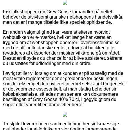
Før folk shopper i en Grey Goose forhandler på nettet
behøver de utvivlsomt granske netshoppens handelsvilkår,
men det er i mange tilfælde ikke specielt ophidsende.
En anden valgmulighed kan være at efterse hvorvidt
webbutikken er e-mærket, hvilket længe har været en
tryghed om at webshoppen opererer i overensstemmelse
med de officielle danske regler, udover at butikken ofte
revurderes af eksperter der mestrer vilkårene på området.
Desuden tilbydes du chance for at blive assisteret, såfremt
du udsættes for udfordringer med din ordre.
I øvrigt stiller vi forslag om at kunden er påpasselig med de
mest vitale reglementer der er gældende for bestillingen,
som for eksempel den bytteret internet selskabet bruger. Her
er det ydermere essesentielt, at man stadig beholder sin
købsbekræftelse, således man senere kan dokumentere
bestillingen af Grey Goose 40% 70 cl, ligegyldigt om du
søger efter varer til en dame eller herre.
Trustpilot leverer uden sammenligning hensigtsmæssige
muligheder for at fortolke en stor portion forhenværende