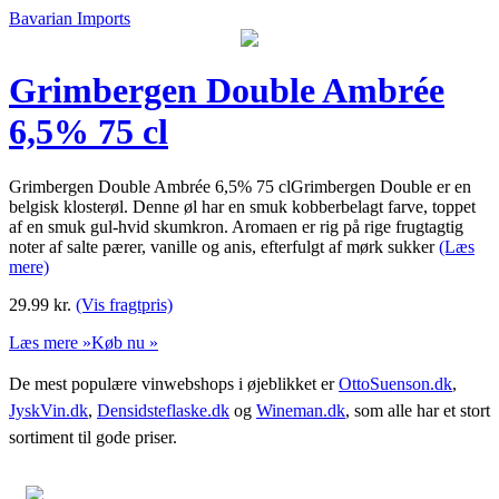
Bavarian Imports
Grimbergen Double Ambrée
6,5% 75 cl
Grimbergen Double Ambrée 6,5% 75 clGrimbergen Double er en
belgisk klosterøl. Denne øl har en smuk kobberbelagt farve, toppet
af en smuk gul-hvid skumkron. Aromaen er rig på rige frugtagtig
noter af salte pærer, vanille og anis, efterfulgt af mørk sukker
(Læs
mere)
29.99
kr.
(Vis fragtpris)
Læs mere »
Køb nu »
De mest populære vinwebshops i øjeblikket er
OttoSuenson.dk
,
JyskVin.dk
,
Densidsteflaske.dk
og
Wineman.dk
, som alle har et stort
sortiment til gode priser.