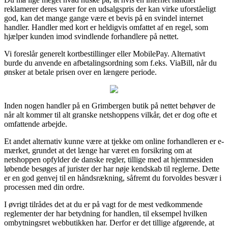
reklamerer deres varer for en udsalgspris der kan virke uforståeligt
god, kan det mange gange være et bevis på en svindel internet
handler. Handler med kort er heldigvis omfattet af en regel, som
hjælper kunden imod svindlende forhandlere på nettet.
Vi foreslår generelt kortbestillinger eller MobilePay. Alternativt
burde du anvende en afbetalingsordning som f.eks. ViaBill, når du
ønsker at betale prisen over en længere periode.
Inden nogen handler på en Grimbergen butik på nettet behøver de
når alt kommer til alt granske netshoppens vilkår, det er dog ofte et
omfattende arbejde.
Et andet alternativ kunne være at tjekke om online forhandleren er e-
mærket, grundet at det længe har været en forsikring om at
netshoppen opfylder de danske regler, tillige med at hjemmesiden
løbende besøges af jurister der har nøje kendskab til reglerne. Dette
er en god genvej til en håndsrækning, såfremt du forvoldes besvær i
processen med din ordre.
I øvrigt tilrådes det at du er på vagt for de mest vedkommende
reglementer der har betydning for handlen, til eksempel hvilken
ombytningsret webbutikken har. Derfor er det tillige afgørende, at