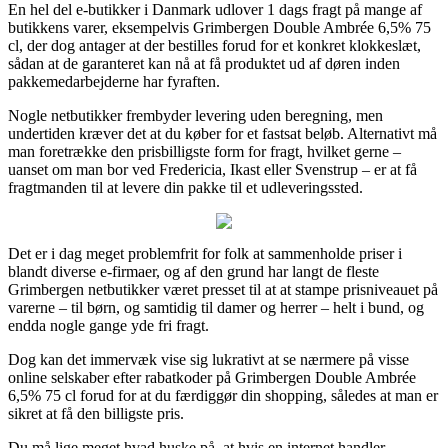
En hel del e-butikker i Danmark udlover 1 dags fragt på mange af
butikkens varer, eksempelvis Grimbergen Double Ambrée 6,5% 75
cl, der dog antager at der bestilles forud for et konkret klokkeslæt,
sådan at de garanteret kan nå at få produktet ud af døren inden
pakkemedarbejderne har fyraften.
Nogle netbutikker frembyder levering uden beregning, men
undertiden kræver det at du køber for et fastsat beløb. Alternativt må
man foretrække den prisbilligste form for fragt, hvilket gerne –
uanset om man bor ved Fredericia, Ikast eller Svenstrup – er at få
fragtmanden til at levere din pakke til et udleveringssted.
Det er i dag meget problemfrit for folk at sammenholde priser i
blandt diverse e-firmaer, og af den grund har langt de fleste
Grimbergen netbutikker været presset til at at stampe prisniveauet på
varerne – til børn, og samtidig til damer og herrer – helt i bund, og
endda nogle gange yde fri fragt.
Dog kan det immervæk vise sig lukrativt at se nærmere på visse
online selskaber efter rabatkoder på Grimbergen Double Ambrée
6,5% 75 cl forud for at du færdiggør din shopping, således at man er
sikret at få den billigste pris.
Du må lige meget hvad huske på, at hvis en internet handler