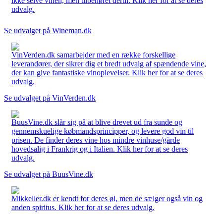
ikke selve vinen, men tilbehøret dertil. Klik her for at se deres
udvalg.
Se udvalget på Wineman.dk
VinVerden.dk samarbejder med en række forskellige
leverandører, der sikrer dig et bredt udvalg af spændende vine,
der kan give fantastiske vinoplevelser. Klik her for at se deres
udvalg.
Se udvalget på VinVerden.dk
BuusVine.dk slår sig på at blive drevet ud fra sunde og
gennemskuelige købmandsprincipper, og levere god vin til
prisen. De finder deres vine hos mindre vinhuse/gårde
hovedsalig i Frankrig og i Italien. Klik her for at se deres
udvalg.
Se udvalget på BuusVine.dk
Mikkeller.dk er kendt for deres øl, men de sælger også vin og
anden spiritus. Klik her for at se deres udvalg.