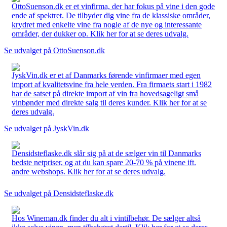
OttoSuenson.dk er et vinfirma, der har fokus på vine i den gode
ende af spektret. De tilbyder dig vine fra de klassiske områder,
krydret med enkelte vine fra nogle af de nye og interessante
områder, der dukker op. Klik her for at se deres udvalg.
Se udvalget på OttoSuenson.dk
JyskVin.dk er et af Danmarks førende vinfirmaer med egen
import af kvalitetsvine fra hele verden. Fra firmaets start i 1982
har de satset på direkte import af vin fra hovedsageligt små
vinbønder med direkte salg til deres kunder. Klik her for at se
deres udvalg.
Se udvalget på JyskVin.dk
Densidsteflaske.dk slår sig på at de sælger vin til Danmarks
bedste netpriser, og at du kan spare 20-70 % på vinene ift.
andre webshops. Klik her for at se deres udvalg.
Se udvalget på Densidsteflaske.dk
Hos Wineman.dk finder du alt i vintilbehør. De sælger altså