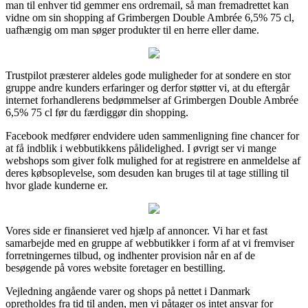
man til enhver tid gemmer ens ordremail, så man fremadrettet kan
vidne om sin shopping af Grimbergen Double Ambrée 6,5% 75 cl,
uafhængig om man søger produkter til en herre eller dame.
Trustpilot præsterer aldeles gode muligheder for at sondere en stor
gruppe andre kunders erfaringer og derfor støtter vi, at du eftergår
internet forhandlerens bedømmelser af Grimbergen Double Ambrée
6,5% 75 cl før du færdiggør din shopping.
Facebook medfører endvidere uden sammenligning fine chancer for
at få indblik i webbutikkens pålidelighed. I øvrigt ser vi mange
webshops som giver folk mulighed for at registrere en anmeldelse af
deres købsoplevelse, som desuden kan bruges til at tage stilling til
hvor glade kunderne er.
Vores side er finansieret ved hjælp af annoncer. Vi har et fast
samarbejde med en gruppe af webbutikker i form af at vi fremviser
forretningernes tilbud, og indhenter provision når en af de
besøgende på vores website foretager en bestilling.
Vejledning angående varer og shops på nettet i Danmark
opretholdes fra tid til anden, men vi påtager os intet ansvar for