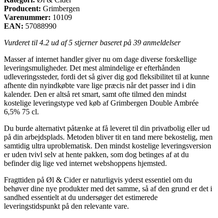
Producent:
Grimbergen
Varenummer:
10109
EAN:
57088990
Vurderet til
4.2
ud af 5 stjerner baseret på
39
anmeldelser
Masser af internet handler giver nu om dage diverse forskellige
leveringsmuligheder. Det mest almindelige er efterhånden
udleveringssteder, fordi det så giver dig god fleksibilitet til at kunne
afhente din nyindkøbte vare lige præcis når det passer ind i din
kalender. Den er altså ret smart, samt ofte tilmed den mindst
kostelige leveringstype ved køb af Grimbergen Double Ambrée
6,5% 75 cl.
Du burde alternativt påtænke at få leveret til din privatbolig eller ud
på din arbejdsplads. Metoden bliver tit en tand mere bekostelig, men
samtidig ultra uproblematisk. Den mindst kostelige leveringsversion
er uden tvivl selv at hente pakken, som dog betinges af at du
befinder dig lige ved internet webshoppens hjemsted.
Fragttiden på Øl & Cider er naturligvis yderst essentiel om du
behøver dine nye produkter med det samme, så af den grund er det i
sandhed essentielt at du undersøger det estimerede
leveringstidspunkt på den relevante vare.