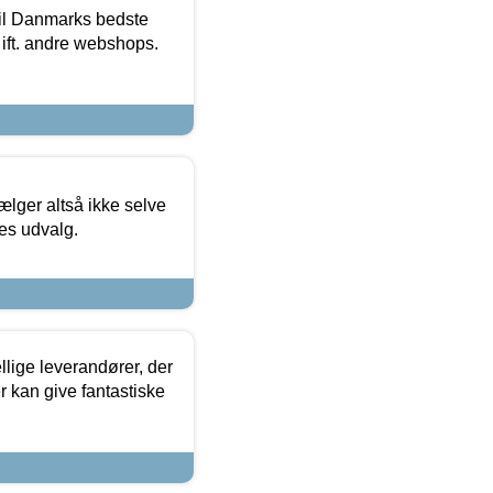
 til Danmarks bedste
 ift. andre webshops.
ælger altså ikke selve
res udvalg.
lige leverandører, der
r kan give fantastiske