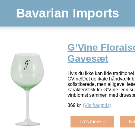
Bavarian Imports
G’Vine Florais
Gavesæt
Hvis du ikke kan lide traditionel 
GVine!Det delikate håndværk bi
sofistikerede, men alligevel lett
karakteristisk for G’Vine.Den su
vinblomst sammen med druespr
369
kr.
(Vis fragtpris)
Læs mere »
Kø