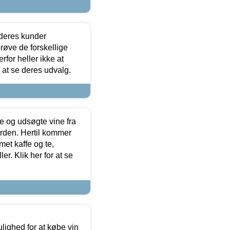
 deres kunder
røve de forskellige
for heller ikke at
r at se deres udvalg.
 og udsøgte vine fra
erden. Hertil kommer
et kaffe og te,
. Klik her for at se
ulighed for at købe vin