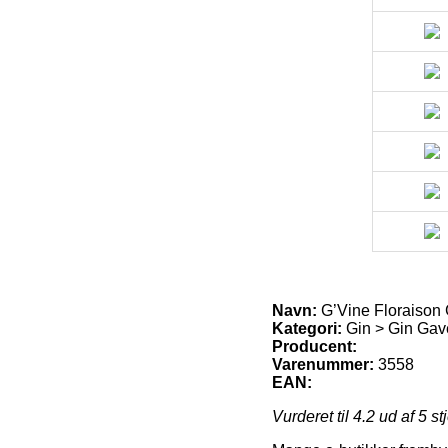
Navn:
G’Vine Floraison
Kategori:
Gin > Gin Ga
Producent:
Varenummer:
3558
EAN:
Vurderet til
4.2
ud af 5 st