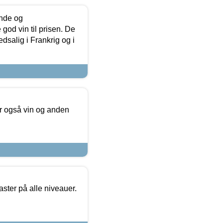
unde og
od vin til prisen. De
dsalig i Frankrig og i
er også vin og anden
ster på alle niveauer.