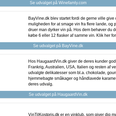
Se udvalget på Winefamly.com
BayVine.dk blev startet fordi de gerne ville give
muligheden for at smage vin fra flere lande, og p
druer man dyrker vin på. Hos dem behøver du der
købe 6 eller 12 flasker af samme vin. Klik her fo
Se udvalget på BayVine.dk
Hos HaugaardVin.dk giver de deres kunder gode
Frankrig, Australien, USA, Italien og resten af v
udvalgte delikatesser som bl.a. chokolade, gourm
hjemmebagte småkager og håndlavede karameller
deres udvalg.
Se udvalget på HaugaardVin.dk
VinTilKostpris.dk er en vinklub, som giver dig m