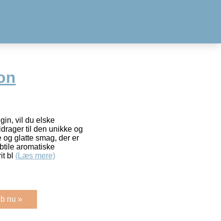
on
gin, vil du elske
drager til den unikke og
e og glatte smag, der er
btile aromatiske
it bl
(Læs mere)
b nu »