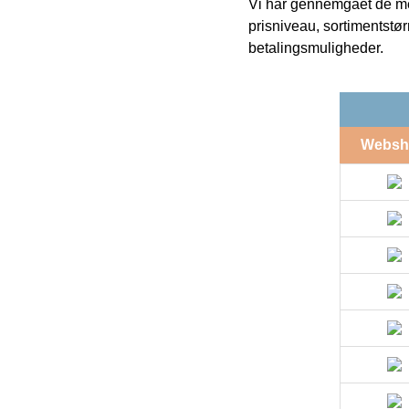
Vi har gennemgået de mes
prisniveau, sortimentstø
betalingsmuligheder.
Websh