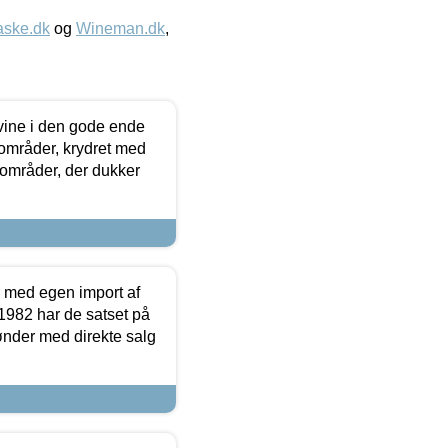
aske.dk
og
Wineman.dk
,
 vine i den gode ende
e områder, krydret med
 områder, der dukker
r med egen import af
i 1982 har de satset på
ønder med direkte salg