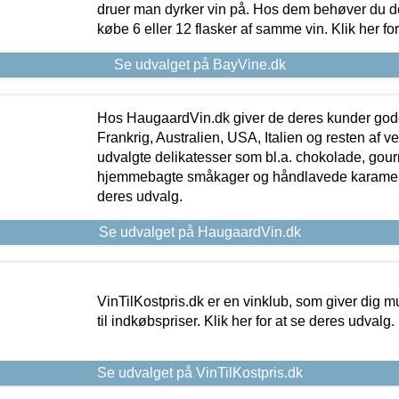
druer man dyrker vin på. Hos dem behøver du der
købe 6 eller 12 flasker af samme vin. Klik her fo
Se udvalget på BayVine.dk
Hos HaugaardVin.dk giver de deres kunder gode
Frankrig, Australien, USA, Italien og resten af v
udvalgte delikatesser som bl.a. chokolade, gourm
hjemmebagte småkager og håndlavede karameller
deres udvalg.
Se udvalget på HaugaardVin.dk
VinTilKostpris.dk er en vinklub, som giver dig m
til indkøbspriser. Klik her for at se deres udvalg.
Se udvalget på VinTilKostpris.dk