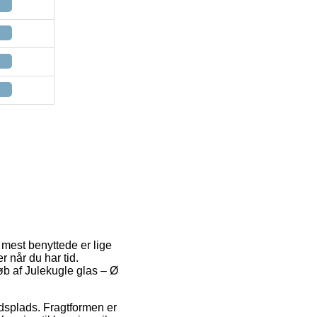
 mest benyttede er lige
r når du har tid.
øb af Julekugle glas – Ø
ejdsplads. Fragtformen er