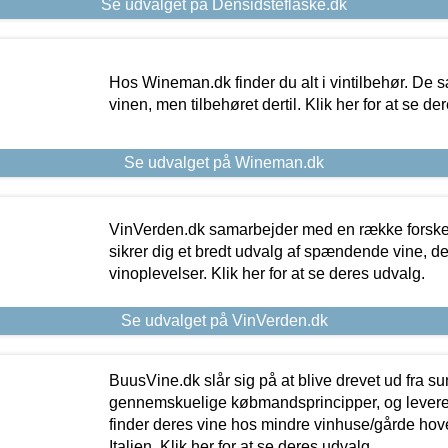
Se udvalget på Densidsteflaske.dk
Hos Wineman.dk finder du alt i vintilbehør. De s
vinen, men tilbehøret dertil. Klik her for at se de
Se udvalget på Wineman.dk
VinVerden.dk samarbejder med en række forskel
sikrer dig et bredt udvalg af spændende vine, de
vinoplevelser. Klik her for at se deres udvalg.
Se udvalget på VinVerden.dk
BuusVine.dk slår sig på at blive drevet ud fra s
gennemskuelige købmandsprincipper, og levere g
finder deres vine hos mindre vinhuse/gårde hove
Italien. Klik her for at se deres udvalg.