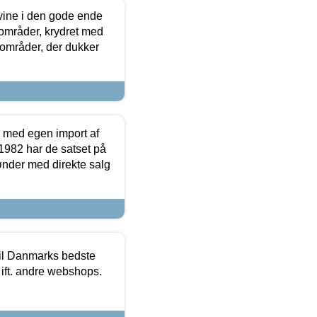
 vine i den gode ende
e områder, krydret med
 områder, der dukker
r med egen import af
i 1982 har de satset på
ønder med direkte salg
 til Danmarks bedste
 ift. andre webshops.