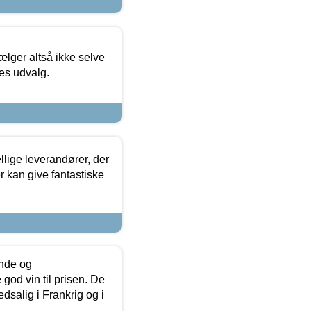
ælger altså ikke selve
res udvalg.
lige leverandører, der
r kan give fantastiske
unde og
od vin til prisen. De
dsalig i Frankrig og i