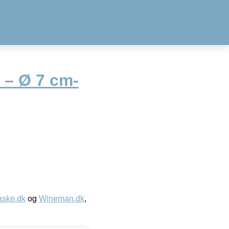
 – Ø 7 cm-
aske.dk
og
Wineman.dk
,