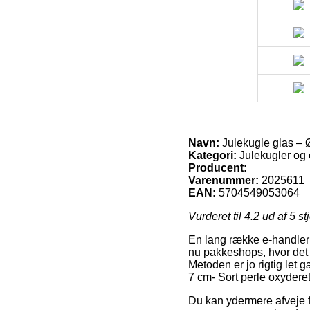
Navn:
Julekugle glas – Ø
Kategori:
Julekugler og
Producent:
Varenummer:
2025611
EAN:
5704549053064
Vurderet til
4.2
ud af 5 st
En lang række e-handler t
nu pakkeshops, hvor det n
Metoden er jo rigtig let 
7 cm- Sort perle oxyderet
Du kan ydermere afveje for