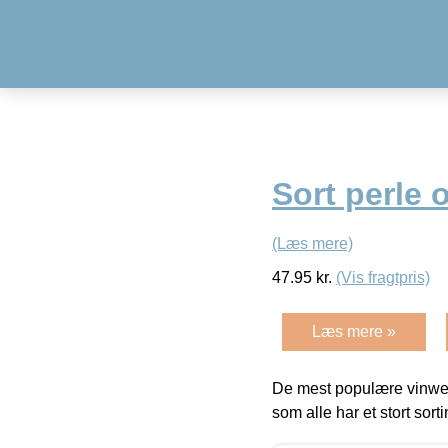
Sort perle 
(Læs mere)
47.95
kr.
(Vis fragtpris)
Læs mere »
De mest populære vinweb
som alle har et stort sorti