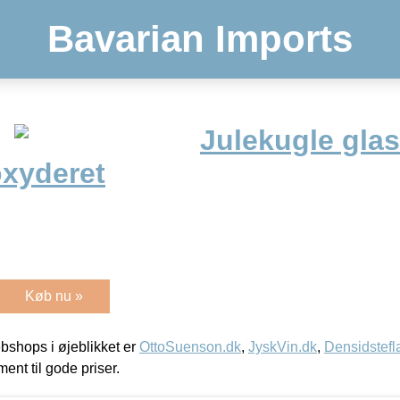
Bavarian Imports
Julekugle glas
oxyderet
Køb nu »
shops i øjeblikket er
OttoSuenson.dk
,
JyskVin.dk
,
Densidstefl
ment til gode priser.