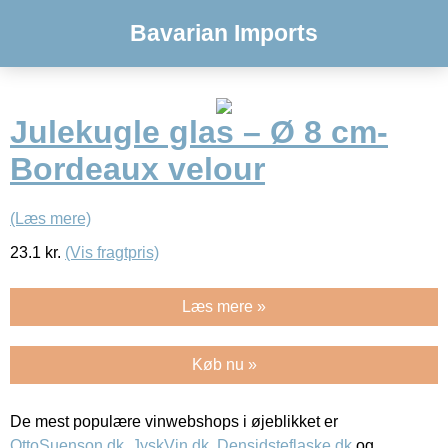
Bavarian Imports
Julekugle glas – Ø 8 cm-
Bordeaux velour
(Læs mere)
23.1
kr.
(Vis fragtpris)
Læs mere »
Køb nu »
De mest populære vinwebshops i øjeblikket er
OttoSuenson.dk
,
JyskVin.dk
,
Densidsteflaske.dk
og