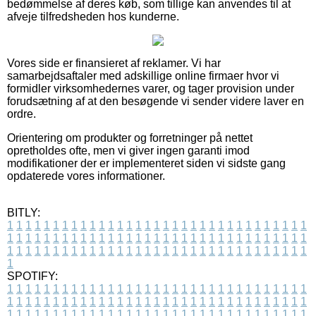
bedømmelse af deres køb, som tillige kan anvendes til at
afveje tilfredsheden hos kunderne.
Vores side er finansieret af reklamer. Vi har
samarbejdsaftaler med adskillige online firmaer hvor vi
formidler virksomhedernes varer, og tager provision under
forudsætning af at den besøgende vi sender videre laver en
ordre.
Orientering om produkter og forretninger på nettet
opretholdes ofte, men vi giver ingen garanti imod
modifikationer der er implementeret siden vi sidste gang
opdaterede vores informationer.
BITLY:
1
1
1
1
1
1
1
1
1
1
1
1
1
1
1
1
1
1
1
1
1
1
1
1
1
1
1
1
1
1
1
1
1
1
1
1
1
1
1
1
1
1
1
1
1
1
1
1
1
1
1
1
1
1
1
1
1
1
1
1
1
1
1
1
1
1
1
1
1
1
1
1
1
1
1
1
1
1
1
1
1
1
1
1
1
1
1
1
1
1
1
1
1
1
1
1
1
1
1
1
SPOTIFY:
1
1
1
1
1
1
1
1
1
1
1
1
1
1
1
1
1
1
1
1
1
1
1
1
1
1
1
1
1
1
1
1
1
1
1
1
1
1
1
1
1
1
1
1
1
1
1
1
1
1
1
1
1
1
1
1
1
1
1
1
1
1
1
1
1
1
1
1
1
1
1
1
1
1
1
1
1
1
1
1
1
1
1
1
1
1
1
1
1
1
1
1
1
1
1
1
1
1
1