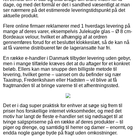
dage, og med det formål er det i sandhed væsentligt at man
ser nærmere på det estimerede leveringstidspunkt på det
aktuelle produkt.
Flere online firmaer reklamerer med 1 hverdags levering på
mange af deres varer, eksempelvis Julekugle glas – Ø 8 cm-
Bordeaux velour, hvilket er afhængig af at ordren
gennemføres forud for et besluttet klokkeslæt, så de kan nå
at få varerne distribueret før de lageransatte har fri.
En række e-handler i Danmark tilbyder levering uden gebyr,
men i mange tilfælde kræves det at du aftager for et konkret
beløb. Ellers kan man snuppe den billigste metode til
levering, hvilket gerne – uanset om du befinder sig nær
Taastrup, Frederikshavn eller Hadsten – vil blive at få
fragtmanden til at bringe varerne til et afhentningssted.
Det er i dag super praktisk for enhver at søge sig frem til
priser hos forskellige internet virksomheder, og med det
motiv har langt de fleste e-handler set sig nødsaget til at
tvinge salgspriserne på en række af deres produkter – til
piger og drenge, og samtidig til herrer og damer – enormt, og
endda nogle gange byde på fragt uden omkostninger.