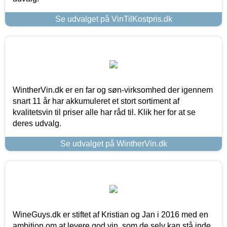
Se udvalget på VinTilKostpris.dk
WintherVin.dk er en far og søn-virksomhed der igennem
snart 11 år har akkumuleret et stort sortiment af
kvalitetsvin til priser alle har råd til. Klik her for at se
deres udvalg.
Se udvalget på WintherVin.dk
WineGuys.dk er stiftet af Kristian og Jan i 2016 med en
ambition om at levere god vin, som de selv kan stå inde