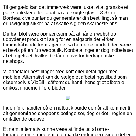
Til gengæld kan det immervæk være lukrativt at granske et
par e-butikker efter rabat på Julekugle glas – Ø 8 cm-
Bordeaux velour før du gennemfører din bestilling, så man
er usvigeligt sikker på at skaffe sig den skarpeste pris.
Du bør blot være opmærksom på, at når en webshop
udbyder et produkt til salg for en salgspris der virker
himmelråbende fremragende, så burde det undertiden være
et bevis på en fup webbutik. Kortbetalinger er dog indbefattet
af et regelsæt, hvilket bistår en overfor bedrageriske
netshops.
Vi anbefaler bestillinger med kort eller betalinger med
mobilen. Alternativt kan du vælge et afbetalingstilbud som
eksempelvis ViaBill, såfremt du har til hensigt at afbetale
omkostningerne i flere bidder.
Inden folk handler på en netbutik burde de når alt kommer til
alt gennemløbe shoppens betingelser, dog er det i reglen en
omfattende opgave.
Et nemt alternativ kunne være at finde ud af om e-
forhandleren er medlem af e-mærke ordningen, siden det er