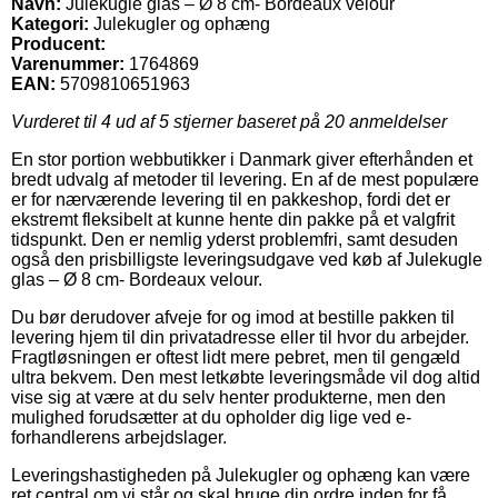
Navn:
Julekugle glas – Ø 8 cm- Bordeaux velour
Kategori:
Julekugler og ophæng
Producent:
Varenummer:
1764869
EAN:
5709810651963
Vurderet til
4
ud af 5 stjerner baseret på
20
anmeldelser
En stor portion webbutikker i Danmark giver efterhånden et
bredt udvalg af metoder til levering. En af de mest populære
er for nærværende levering til en pakkeshop, fordi det er
ekstremt fleksibelt at kunne hente din pakke på et valgfrit
tidspunkt. Den er nemlig yderst problemfri, samt desuden
også den prisbilligste leveringsudgave ved køb af Julekugle
glas – Ø 8 cm- Bordeaux velour.
Du bør derudover afveje for og imod at bestille pakken til
levering hjem til din privatadresse eller til hvor du arbejder.
Fragtløsningen er oftest lidt mere pebret, men til gengæld
ultra bekvem. Den mest letkøbte leveringsmåde vil dog altid
vise sig at være at du selv henter produkterne, men den
mulighed forudsætter at du opholder dig lige ved e-
forhandlerens arbejdslager.
Leveringshastigheden på Julekugler og ophæng kan være
ret central om vi står og skal bruge din ordre inden for få