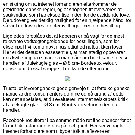
en sikring om at internet forhandleren efterkommer de
gældende danske regler, og at shoppen tit overværes af
sagkyndige som har ekspertise inden for de gældende love.
Derudover giver det dig mulighed for en hjælpende hånd, for
så vidt du forvoldes problemstillinger med din bestilling.
Ligeledes foreslåes det at køberen er på vagt for de mest
relevante vedtægter gældende for bestillingen, som for
eksempel hvilken ombytningsrettighed netbutikken lover.
Her er det desuden essesentielt, at man stadig opbevarer
ens kvittering på e-mail, så man når som helst kan eftervise
handlen af Julekugle glas – Ø 8 cm- Bordeaux velour,
uanset om du skal shoppe til en kvinde eller mand.
Trustpilot leverer ganske gode genveje til at fortolke ganske
mange andre konsumenters domme og på grund af dette
kan det anbefales, at du evaluerer internet selskabets kritik
af Julekugle glas – Ø 8 cm- Bordeaux velour inden du
handler.
Facebook resulterer i på samme måde ret fine chancer for at
få indblik i e-forhandlerens pålidelighed. Her ser vi nogle
internet forhandlere som tilbyder folk at aflevere en