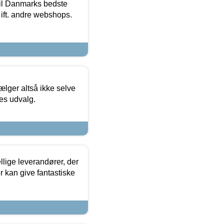
 til Danmarks bedste
 ift. andre webshops.
ælger altså ikke selve
res udvalg.
lige leverandører, der
r kan give fantastiske