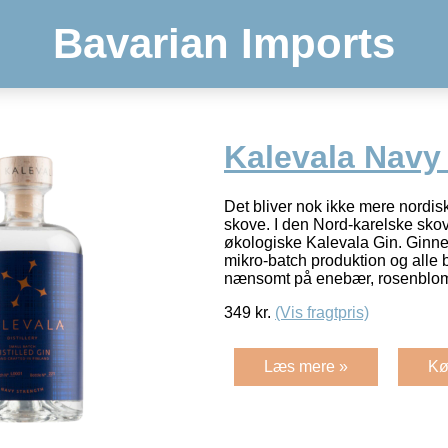
Bavarian Imports
Kalevala Navy
Det bliver nok ikke mere nordisk
skove. I den Nord-karelske skov
økologiske Kalevala Gin. Ginn
mikro-batch produktion og alle 
nænsomt på enebær, rosenblo
349
kr.
(Vis fragtpris)
Læs mere »
Kø