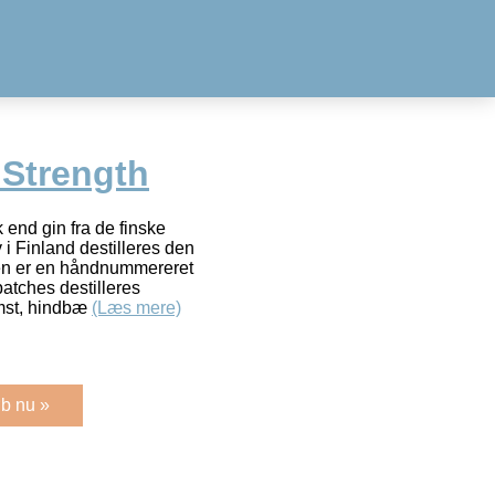
 Strength
 end gin fra de finske
 i Finland destilleres den
en er en håndnummereret
batches destilleres
mst, hindbæ
(Læs mere)
b nu »