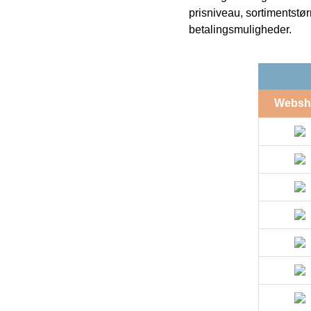
prisniveau, sortimentstø
betalingsmuligheder.
Websh