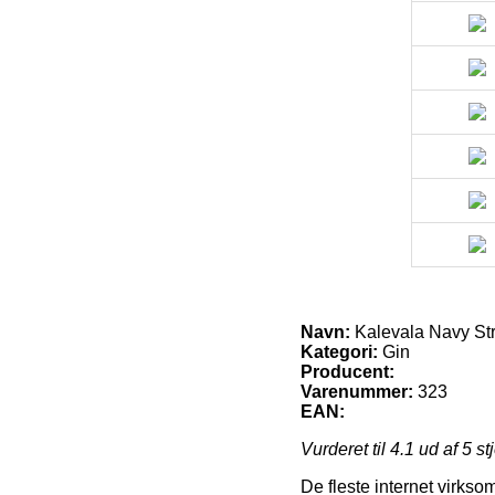
Navn:
Kalevala Navy St
Kategori:
Gin
Producent:
Varenummer:
323
EAN:
Vurderet til
4.1
ud af 5 st
De fleste internet virks