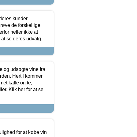
 deres kunder
røve de forskellige
for heller ikke at
r at se deres udvalg.
 og udsøgte vine fra
erden. Hertil kommer
et kaffe og te,
. Klik her for at se
ulighed for at købe vin