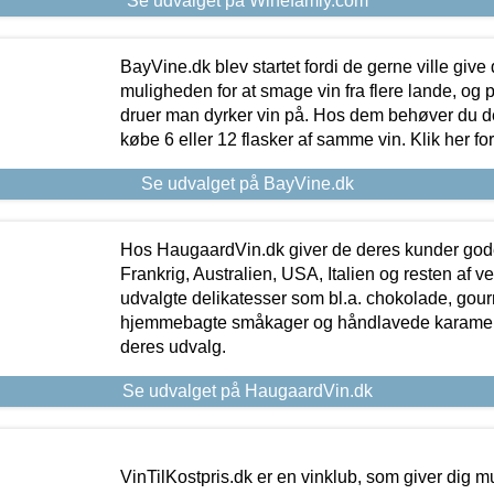
Se udvalget på Winefamly.com
BayVine.dk blev startet fordi de gerne ville give
muligheden for at smage vin fra flere lande, og p
druer man dyrker vin på. Hos dem behøver du der
købe 6 eller 12 flasker af samme vin. Klik her fo
Se udvalget på BayVine.dk
Hos HaugaardVin.dk giver de deres kunder gode
Frankrig, Australien, USA, Italien og resten af v
udvalgte delikatesser som bl.a. chokolade, gourm
hjemmebagte småkager og håndlavede karameller
deres udvalg.
Se udvalget på HaugaardVin.dk
VinTilKostpris.dk er en vinklub, som giver dig m