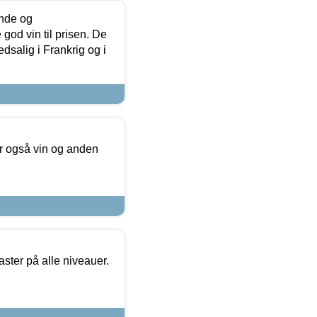
unde og
od vin til prisen. De
dsalig i Frankrig og i
er også vin og anden
ster på alle niveauer.