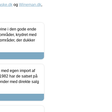
aske.dk
og
Wineman.dk
,
 vine i den gode ende
e områder, krydret med
 områder, der dukker
r med egen import af
i 1982 har de satset på
ønder med direkte salg