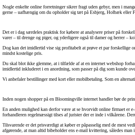
Nogle enkelte online forretninger sikrer fragt uden gebyr, men i mang
gerne – uafhængig om du opholder sig tæt på Esbjerg, Holbæk eller Fre
Det er i dag særdeles praktisk for købere at analysere priser på forsk
varer – til drenge og piger, og yderligere også til damer og herrer – k
Dog kan det imidlertid vise sig profitabelt at prøve et par forskelli
mindst kostelige pris.
Du skal blot ikke glemme, at i tilfælde af at en internet webshop forhandl
imidlertid inkluderet i en anordning, som passer på dig som kunde over
Vi anbefaler bestillinger med kort eller mobilbetaling. Som en alternat
Inden nogen shopper på en Bloomingville internet handler bør de princi
En anden mulighed kan derfor være at se hvorvidt online firmaet er e-
forhandleren regelmæssigt tilses af jurister der er inde i vilkårene. De
Tilsvarende er det prisværdigt at køber er påpasselig med de mest ved
afgørende, at man altid bibeholder ens e-mail kvittering, således man