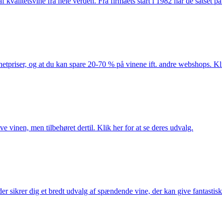
kvalitetsvine fra hele verden. Fra firmaets start i 1982 har de satset p
netpriser, og at du kan spare 20-70 % på vinene ift. andre webshops. Kli
e vinen, men tilbehøret dertil. Klik her for at se deres udvalg.
 sikrer dig et bredt udvalg af spændende vine, der kan give fantastiske