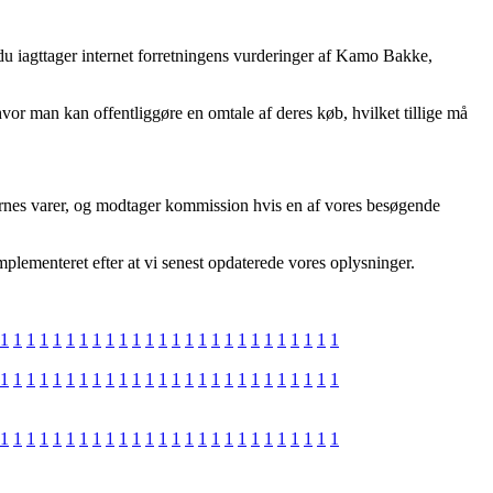
at du iagttager internet forretningens vurderinger af Kamo Bakke,
vor man kan offentliggøre en omtale af deres køb, hvilket tillige må
gernes varer, og modtager kommission hvis en af vores besøgende
plementeret efter at vi senest opdaterede vores oplysninger.
1
1
1
1
1
1
1
1
1
1
1
1
1
1
1
1
1
1
1
1
1
1
1
1
1
1
1
1
1
1
1
1
1
1
1
1
1
1
1
1
1
1
1
1
1
1
1
1
1
1
1
1
1
1
1
1
1
1
1
1
1
1
1
1
1
1
1
1
1
1
1
1
1
1
1
1
1
1