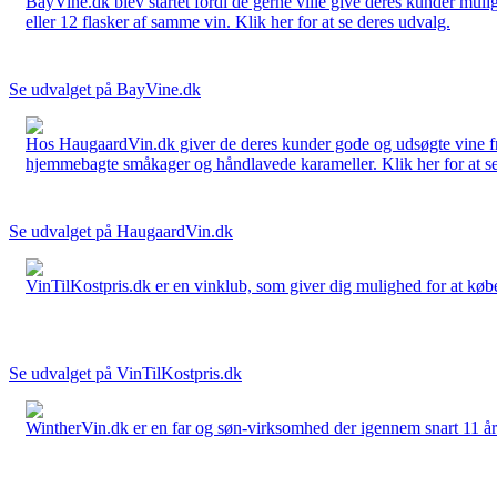
BayVine.dk blev startet fordi de gerne ville give deres kunder muli
eller 12 flasker af samme vin. Klik her for at se deres udvalg.
Se udvalget på BayVine.dk
Hos HaugaardVin.dk giver de deres kunder gode og udsøgte vine fra 
hjemmebagte småkager og håndlavede karameller. Klik her for at se
Se udvalget på HaugaardVin.dk
VinTilKostpris.dk er en vinklub, som giver dig mulighed for at købe 
Se udvalget på VinTilKostpris.dk
WintherVin.dk er en far og søn-virksomhed der igennem snart 11 år har 