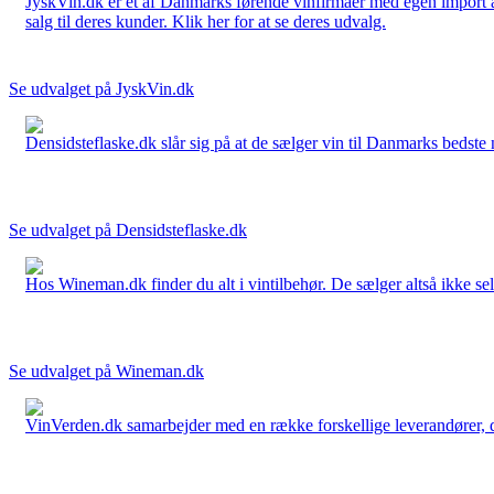
JyskVin.dk er et af Danmarks førende vinfirmaer med egen import af 
salg til deres kunder. Klik her for at se deres udvalg.
Se udvalget på JyskVin.dk
Densidsteflaske.dk slår sig på at de sælger vin til Danmarks bedste 
Se udvalget på Densidsteflaske.dk
Hos Wineman.dk finder du alt i vintilbehør. De sælger altså ikke selv
Se udvalget på Wineman.dk
VinVerden.dk samarbejder med en række forskellige leverandører, der