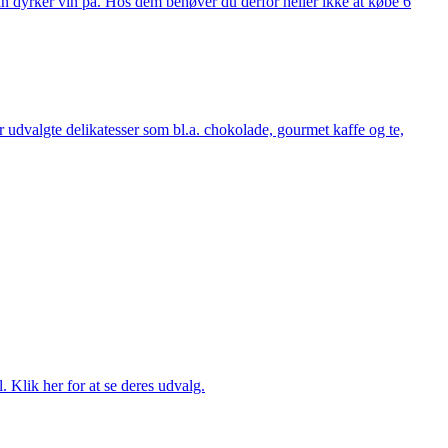
man dyrker vin på. Hos dem behøver du derfor heller ikke at købe 6
udvalgte delikatesser som bl.a. chokolade, gourmet kaffe og te,
. Klik her for at se deres udvalg.