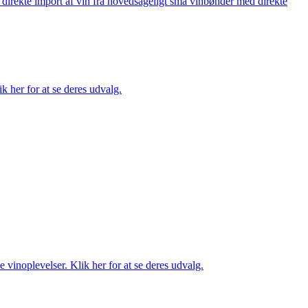
å direkte import af vin fra hovedsageligt små vinbønder med direkte
k her for at se deres udvalg.
 vinoplevelser. Klik her for at se deres udvalg.