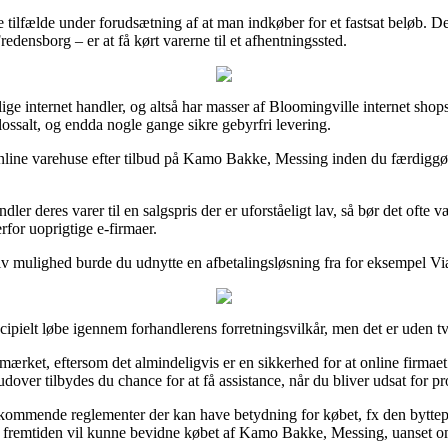
e tilfælde under forudsætning af at man indkøber for et fastsat beløb. D
densborg – er at få kørt varerne til et afhentningssted.
ellige internet handler, og altså har masser af Bloomingville internet s
olossalt, og endda nogle gange sikre gebyrfri levering.
ge online varehuse efter tilbud på Kamo Bakke, Messing inden du færdiggø
er deres varer til en salgspris der er uforståeligt lav, så bør det ofte væ
for uoprigtige e-firmaer.
iv mulighed burde du udnytte en afbetalingsløsning fra for eksempel ViaB
pielt løbe igennem forhandlerens forretningsvilkår, men det er uden tvi
mærket, eftersom det almindeligvis er en sikkerhed for at online firmae
rudover tilbydes du chance for at få assistance, når du bliver udsat for 
kommende reglementer der kan have betydning for købet, fx den byttepoli
 i fremtiden vil kunne bevidne købet af Kamo Bakke, Messing, uanset om 