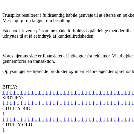
Trustpilot resulterer i fuldstændig habile genveje til at efterse en ræk
Messing før du lægger din bestilling.
Facebook leverer på samme måde forholdsvis pålidelige metoder til at f
udnyttes til at få et indtryk af kundetilfredsheden.
Vores hjemmeside er finansieret af indtægter fra reklamer. Vi arbejd
gennemfører en transaktion.
Oplysninger vedrørende produkter og internet foretagender opretholdes
BITLY:
1
1
1
1
1
1
1
1
1
1
1
1
1
1
1
1
1
1
1
1
1
1
1
1
1
1
1
1
1
1
1
1
1
1
1
1
1
SPOTIFY:
1
1
1
1
1
1
1
1
1
1
1
1
1
1
1
1
1
1
1
1
1
1
1
1
1
1
1
1
1
1
1
1
1
1
1
1
1
CUTTLY BIO:
1
1
1
1
1
1
1
1
1
1
1
1
1
1
1
1
1
1
1
1
1
1
1
1
1
1
1
1
1
1
1
1
1
1
1
1
1
1
CUTTLY OLD:
1