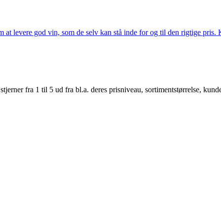
t levere god vin, som de selv kan stå inde for og til den rigtige pris. K
er fra 1 til 5 ud fra bl.a. deres prisniveau, sortimentstørrelse, kunde