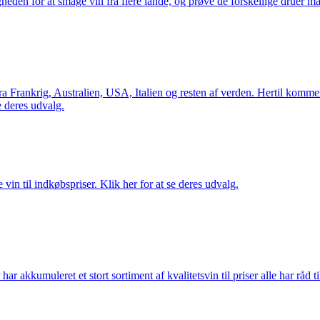
gheden for at smage vin fra flere lande, og prøve de forskellige druer 
Frankrig, Australien, USA, Italien og resten af verden. Hertil kommer 
 deres udvalg.
vin til indkøbspriser. Klik her for at se deres udvalg.
akkumuleret et stort sortiment af kvalitetsvin til priser alle har råd til