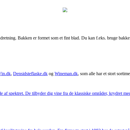
ndretning. Bakken er formet som et fint blad. Du kan f.eks. bruge bakken 
Vin.dk
,
Densidsteflaske.dk
og
Wineman.dk
, som alle har et stort sortime
 af spektret. De tilbyder dig vine fra de klassiske områder, krydret med