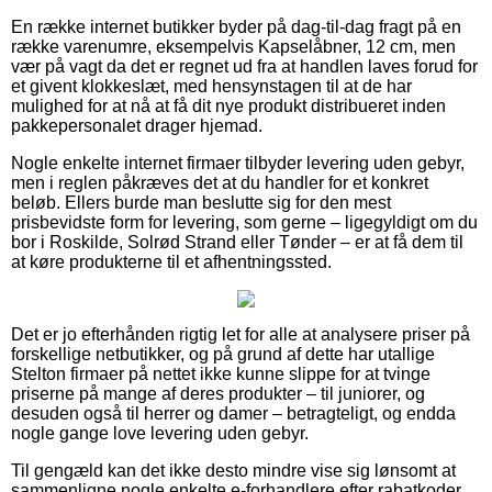
En række internet butikker byder på dag-til-dag fragt på en
række varenumre, eksempelvis Kapselåbner, 12 cm, men
vær på vagt da det er regnet ud fra at handlen laves forud for
et givent klokkeslæt, med hensynstagen til at de har
mulighed for at nå at få dit nye produkt distribueret inden
pakkepersonalet drager hjemad.
Nogle enkelte internet firmaer tilbyder levering uden gebyr,
men i reglen påkræves det at du handler for et konkret
beløb. Ellers burde man beslutte sig for den mest
prisbevidste form for levering, som gerne – ligegyldigt om du
bor i Roskilde, Solrød Strand eller Tønder – er at få dem til
at køre produkterne til et afhentningssted.
Det er jo efterhånden rigtig let for alle at analysere priser på
forskellige netbutikker, og på grund af dette har utallige
Stelton firmaer på nettet ikke kunne slippe for at tvinge
priserne på mange af deres produkter – til juniorer, og
desuden også til herrer og damer – betragteligt, og endda
nogle gange love levering uden gebyr.
Til gengæld kan det ikke desto mindre vise sig lønsomt at
sammenligne nogle enkelte e-forhandlere efter rabatkoder