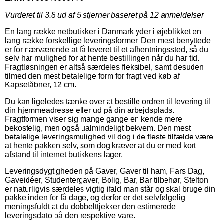
Vurderet til
3.8
ud af 5 stjerner baseret på
12
anmeldelser
En lang række netbutikker i Danmark yder i øjeblikket en
lang række forskellige leveringsformer. Den mest benyttede
er for nærværende at få leveret til et afhentningssted, så du
selv har mulighed for at hente bestillingen når du har tid.
Fragtløsningen er altså særdeles fleksibel, samt desuden
tilmed den mest betalelige form for fragt ved køb af
Kapselåbner, 12 cm.
Du kan ligeledes tænke over at bestille ordren til levering til
din hjemmeadresse eller ud på din arbejdsplads.
Fragtformen viser sig mange gange en kende mere
bekostelig, men også ualmindeligt bekvem. Den mest
betalelige leveringsmulighed vil dog i de fleste tilfælde være
at hente pakken selv, som dog kræver at du er med kort
afstand til internet butikkens lager.
Leveringsdygtigheden på Gaver, Gaver til ham, Fars Dag,
Gaveidéer, Studentergaver, Bolig, Bar, Bar tilbehør, Stelton
er naturligvis særdeles vigtig ifald man står og skal bruge din
pakke inden for få dage, og derfor er det selvfølgelig
meningsfuldt at du dobbelttjekker den estimerede
leveringsdato på den respektive vare.