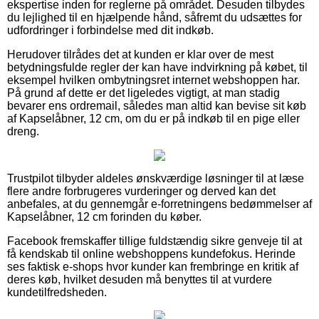
ekspertise inden for reglerne på området. Desuden tilbydes
du lejlighed til en hjælpende hånd, såfremt du udsættes for
udfordringer i forbindelse med dit indkøb.
Herudover tilrådes det at kunden er klar over de mest
betydningsfulde regler der kan have indvirkning på købet, til
eksempel hvilken ombytningsret internet webshoppen har.
På grund af dette er det ligeledes vigtigt, at man stadig
bevarer ens ordremail, således man altid kan bevise sit køb
af Kapselåbner, 12 cm, om du er på indkøb til en pige eller
dreng.
Trustpilot tilbyder aldeles ønskværdige løsninger til at læse
flere andre forbrugeres vurderinger og derved kan det
anbefales, at du gennemgår e-forretningens bedømmelser af
Kapselåbner, 12 cm forinden du køber.
Facebook fremskaffer tillige fuldstændig sikre genveje til at
få kendskab til online webshoppens kundefokus. Herinde
ses faktisk e-shops hvor kunder kan frembringe en kritik af
deres køb, hvilket desuden må benyttes til at vurdere
kundetilfredsheden.