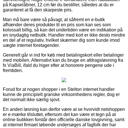
på Kapselåbner, 12 cm før du bestiller, således at du er
garanteret at få den skarpeste pris.
Man må bare være så påvagt, at såfremt en e-butik
afhænder deres produkter til en pris som kan ses som
kolossalt billig, så kan det undertiden være en indikation på
en snydagtig netbutik. Handler med kort er ikke desto mindre
en del af et regulativ, hvilket skærmer dig som kunde imod
uægte internet foretagender.
Generelt går vi ind for køb med betalingskort eller betalinger
med mobilen. Alternativt kan du bruge en afdragsløsning fra
fx ViaBill, ifald du higer efter at honorere pengene ude i
fremtiden.
Forud for at nogen shopper i en Stelton internet handler
kunne de principielt granske virksomhedens regler, dog er
det normalt ikke særlig sjovt.
En anden løsning kan derfor være at se hvorvidt netshoppen
er e-mærke tilsluttet, eftersom det kan være et tegn på at
online butikken forstår den officielle danske lovgivning, samt
at internet firmaet løbende undersøges af fagfolk der har