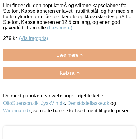
Her finder du den populæreÂ og stilrene kapselåbner fra
Stelton. Kapselåbneren er lavet i rustfrit stål, og har med sin
flotte cylinderform, fået det kendte og klassiske designÂ fra
Stelton. Kapselåbneren er 12,5 cm lang, og er en god
gaveidé til ham elle
(Læs mere)
279
kr.
(Vis fragtpris)
Læs mere »
Køb nu »
De mest populære vinwebshops i øjeblikket er
OttoSuenson.dk
,
JyskVin.dk
,
Densidsteflaske.dk
og
Wineman.dk
, som alle har et stort sortiment til gode priser.