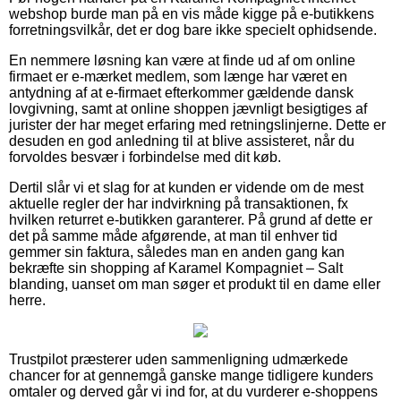
webshop burde man på en vis måde kigge på e-butikkens
forretningsvilkår, det er dog bare ikke specielt ophidsende.
En nemmere løsning kan være at finde ud af om online
firmaet er e-mærket medlem, som længe har været en
antydning af at e-firmaet efterkommer gældende dansk
lovgivning, samt at online shoppen jævnligt besigtiges af
jurister der har meget erfaring med retningslinjerne. Dette er
desuden en god anledning til at blive assisteret, når du
forvoldes besvær i forbindelse med dit køb.
Dertil slår vi et slag for at kunden er vidende om de mest
aktuelle regler der har indvirkning på transaktionen, fx
hvilken returret e-butikken garanterer. På grund af dette er
det på samme måde afgørende, at man til enhver tid
gemmer sin faktura, således man en anden gang kan
bekræfte sin shopping af Karamel Kompagniet – Salt
blanding, uanset om man søger et produkt til en dame eller
herre.
Trustpilot præsterer uden sammenligning udmærkede
chancer for at gennemgå ganske mange tidligere kunders
omtaler og derved går vi ind for, at du vurderer e-shoppens