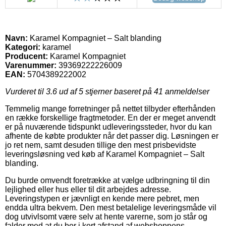
Navn:
Karamel Kompagniet – Salt blanding
Kategori:
karamel
Producent:
Karamel Kompagniet
Varenummer:
39369222226009
EAN:
5704389222002
Vurderet til
3.6
ud af 5 stjerner baseret på
41
anmeldelser
Temmelig mange forretninger på nettet tilbyder efterhånden
en række forskellige fragtmetoder. En der er meget anvendt
er på nuværende tidspunkt udleveringssteder, hvor du kan
afhente de købte produkter når det passer dig. Løsningen er
jo ret nem, samt desuden tillige den mest prisbevidste
leveringsløsning ved køb af Karamel Kompagniet – Salt
blanding.
Du burde omvendt foretrække at vælge udbringning til din
lejlighed eller hus eller til dit arbejdes adresse.
Leveringstypen er jævnligt en kende mere pebret, men
endda ultra bekvem. Den mest betalelige leveringsmåde vil
dog utvivlsomt være selv at hente varerne, som jo står og
falder med at du bor i kort afstand af webshoppens