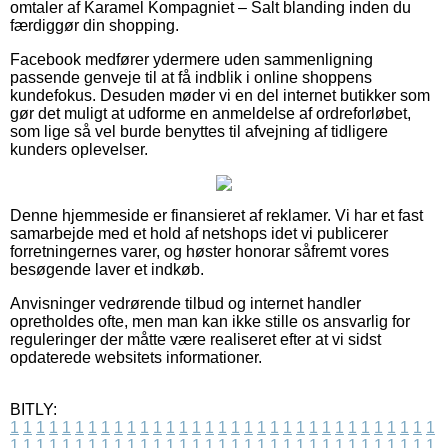
omtaler af Karamel Kompagniet – Salt blanding inden du
færdiggør din shopping.
Facebook medfører ydermere uden sammenligning
passende genveje til at få indblik i online shoppens
kundefokus. Desuden møder vi en del internet butikker som
gør det muligt at udforme en anmeldelse af ordreforløbet,
som lige så vel burde benyttes til afvejning af tidligere
kunders oplevelser.
Denne hjemmeside er finansieret af reklamer. Vi har et fast
samarbejde med et hold af netshops idet vi publicerer
forretningernes varer, og høster honorar såfremt vores
besøgende laver et indkøb.
Anvisninger vedrørende tilbud og internet handler
opretholdes ofte, men man kan ikke stille os ansvarlig for
reguleringer der måtte være realiseret efter at vi sidst
opdaterede websitets informationer.
BITLY:
1
1
1
1
1
1
1
1
1
1
1
1
1
1
1
1
1
1
1
1
1
1
1
1
1
1
1
1
1
1
1
1
1
1
1
1
1
1
1
1
1
1
1
1
1
1
1
1
1
1
1
1
1
1
1
1
1
1
1
1
1
1
1
1
1
1