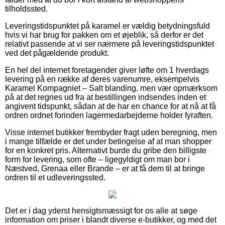
tilholdssted.
Leveringstidspunktet på karamel er vældig betydningsfuld
hvis vi har brug for pakken om et øjeblik, så derfor er det
relativt passende at vi ser nærmere på leveringstidspunktet
ved det pågældende produkt.
En hel del internet foretagender giver løfte om 1 hverdags
levering på en række af deres varenumre, eksempelvis
Karamel Kompagniet – Salt blanding, men vær opmærksom
på at det regnes ud fra at bestillingen indsendes inden et
angivent tidspunkt, sådan at de har en chance for at nå at få
ordren ordnet forinden lagermedarbejderne holder fyraften.
Visse internet butikker frembyder fragt uden beregning, men
i mange tilfælde er det under betingelse af at man shopper
for en konkret pris. Alternativt burde du gribe den billigste
form for levering, som ofte – ligegyldigt om man bor i
Næstved, Grenaa eller Brande – er at få dem til at bringe
ordren til et udleveringssted.
Det er i dag yderst hensigtsmæssigt for os alle at søge
information om priser i blandt diverse e-butikker, og med det