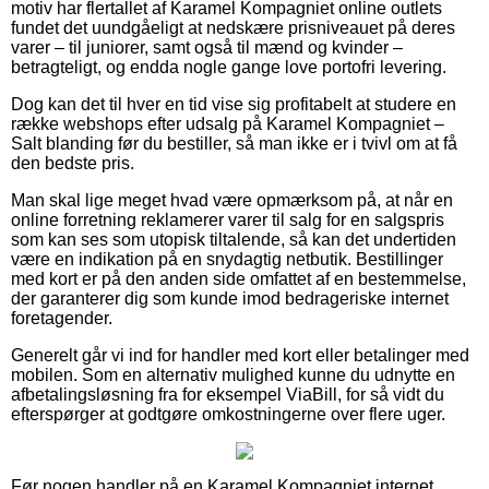
motiv har flertallet af Karamel Kompagniet online outlets
fundet det uundgåeligt at nedskære prisniveauet på deres
varer – til juniorer, samt også til mænd og kvinder –
betragteligt, og endda nogle gange love portofri levering.
Dog kan det til hver en tid vise sig profitabelt at studere en
række webshops efter udsalg på Karamel Kompagniet –
Salt blanding før du bestiller, så man ikke er i tvivl om at få
den bedste pris.
Man skal lige meget hvad være opmærksom på, at når en
online forretning reklamerer varer til salg for en salgspris
som kan ses som utopisk tiltalende, så kan det undertiden
være en indikation på en snydagtig netbutik. Bestillinger
med kort er på den anden side omfattet af en bestemmelse,
der garanterer dig som kunde imod bedrageriske internet
foretagender.
Generelt går vi ind for handler med kort eller betalinger med
mobilen. Som en alternativ mulighed kunne du udnytte en
afbetalingsløsning fra for eksempel ViaBill, for så vidt du
efterspørger at godtgøre omkostningerne over flere uger.
Før nogen handler på en Karamel Kompagniet internet