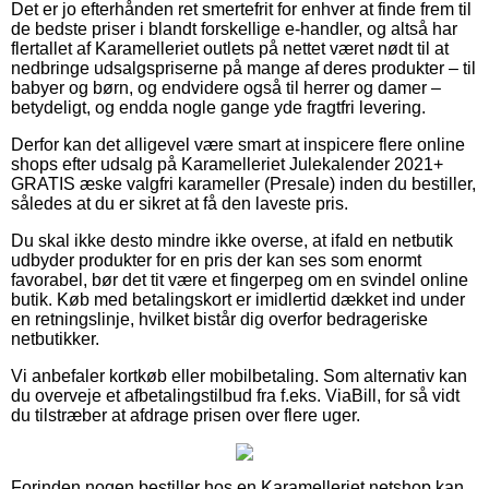
Det er jo efterhånden ret smertefrit for enhver at finde frem til
de bedste priser i blandt forskellige e-handler, og altså har
flertallet af Karamelleriet outlets på nettet været nødt til at
nedbringe udsalgspriserne på mange af deres produkter – til
babyer og børn, og endvidere også til herrer og damer –
betydeligt, og endda nogle gange yde fragtfri levering.
Derfor kan det alligevel være smart at inspicere flere online
shops efter udsalg på Karamelleriet Julekalender 2021+
GRATIS æske valgfri karameller (Presale) inden du bestiller,
således at du er sikret at få den laveste pris.
Du skal ikke desto mindre ikke overse, at ifald en netbutik
udbyder produkter for en pris der kan ses som enormt
favorabel, bør det tit være et fingerpeg om en svindel online
butik. Køb med betalingskort er imidlertid dækket ind under
en retningslinje, hvilket bistår dig overfor bedrageriske
netbutikker.
Vi anbefaler kortkøb eller mobilbetaling. Som alternativ kan
du overveje et afbetalingstilbud fra f.eks. ViaBill, for så vidt
du tilstræber at afdrage prisen over flere uger.
Forinden nogen bestiller hos en Karamelleriet netshop kan