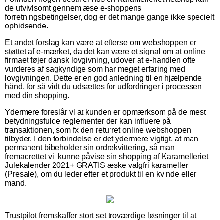
de utvivlsomt gennemlæse e-shoppens
forretningsbetingelser, dog er det mange gange ikke specielt
ophidsende.
Et andet forslag kan være at efterse om webshoppen er
støttet af e-mærket, da det kan være et signal om at online
firmaet føjer dansk lovgivning, udover at e-handlen ofte
vurderes af sagkyndige som har meget erfaring med
lovgivningen. Dette er en god anledning til en hjælpende
hånd, for så vidt du udsættes for udfordringer i processen
med din shopping.
Ydermere foreslår vi at kunden er opmærksom på de mest
betydningsfulde reglementer der kan influere på
transaktionen, som fx den returret online webshoppen
tilbyder. I den forbindelse er det ydermere vigtigt, at man
permanent bibeholder sin ordrekvittering, så man
fremadrettet vil kunne påvise sin shopping af Karamelleriet
Julekalender 2021+ GRATIS æske valgfri karameller
(Presale), om du leder efter et produkt til en kvinde eller
mand.
Trustpilot fremskaffer stort set troværdige løsninger til at