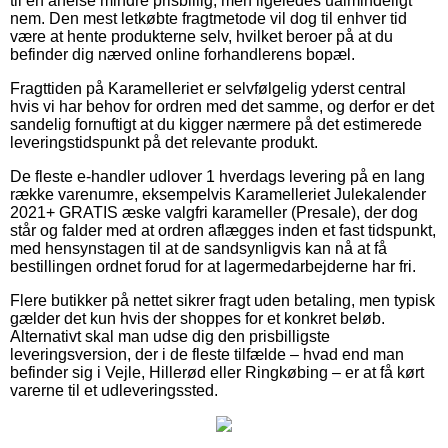
til en anelse mindre prisbillig, men ligeledes ualmindeligt
nem. Den mest letkøbte fragtmetode vil dog til enhver tid
være at hente produkterne selv, hvilket beroer på at du
befinder dig nærved online forhandlerens bopæl.
Fragttiden på Karamelleriet er selvfølgelig yderst central
hvis vi har behov for ordren med det samme, og derfor er det
sandelig fornuftigt at du kigger nærmere på det estimerede
leveringstidspunkt på det relevante produkt.
De fleste e-handler udlover 1 hverdags levering på en lang
række varenumre, eksempelvis Karamelleriet Julekalender
2021+ GRATIS æske valgfri karameller (Presale), der dog
står og falder med at ordren aflægges inden et fast tidspunkt,
med hensynstagen til at de sandsynligvis kan nå at få
bestillingen ordnet forud for at lagermedarbejderne har fri.
Flere butikker på nettet sikrer fragt uden betaling, men typisk
gælder det kun hvis der shoppes for et konkret beløb.
Alternativt skal man udse dig den prisbilligste
leveringsversion, der i de fleste tilfælde – hvad end man
befinder sig i Vejle, Hillerød eller Ringkøbing – er at få kørt
varerne til et udleveringssted.