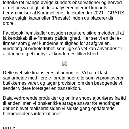
fortolke ret mange øvrige kunders observationer og herved
er det prisværdigt, at du analyserer internet firmaets
bedømmelser af Karamelleriet Julekalender 2021+ GRATIS
æske valgfri karameller (Presale) inden du placerer din
ordre.
Facebook fremskaffer desuden regulære sikre metoder til at
få kendskab til e-firmaets pålidelighed. Her ser vi en del e-
firmaer som giver kunderne mulighed for at afgive en
vurdering af ordreforløbet, som lige så vel kan anvendes til
at danne dig et indtryk af kundernes tilfredshed.
Dette website finansieres af annoncer. Vi har et fast
samarbejde med flere e-forretninger eftersom vi promoverer
butikkernes varer, og tager provision om den besøgende vi
sender videre foretager en transaktion.
Data vedrørende produkter og online shops ajourføres fra tid
til anden, men vi ønsker ikke at tage ansvar for ændringer
der er blevet realiseret siden vi sidste gang opdaterede
hjemmesidens informationer.
BITLY: