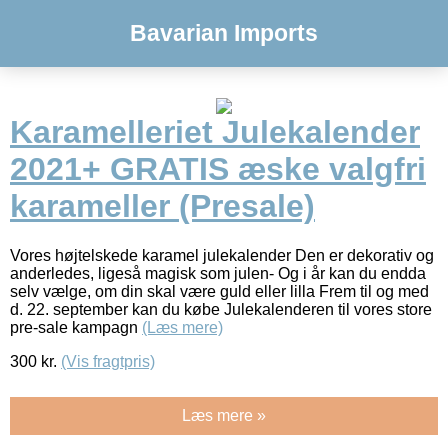
Bavarian Imports
Karamelleriet Julekalender
2021+ GRATIS æske valgfri
karameller (Presale)
Vores højtelskede karamel julekalender Den er dekorativ og
anderledes, ligeså magisk som julen- Og i år kan du endda
selv vælge, om din skal være guld eller lilla Frem til og med
d. 22. september kan du købe Julekalenderen til vores store
pre-sale kampagn
(Læs mere)
300
kr.
(Vis fragtpris)
Læs mere »