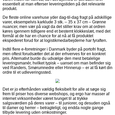
essentielt at man efterser leveringstiden på det relevante
produkt.
De fleste online varehuse yder dag-til-dag fragt på adskillige
varer, eksempelvis karklude 3 stk. – 35 x 37 cm – Grønne
nuancer, men vær på vagt da det stiller krav om at ordren
køres igennem tidligere end et bestemt klokkeslæt, med det
formål at de har en chance for at nå at få produktet
ekspederet forud for at logistikmedarbejderne har fyraften.
Indtil flere e-forretninger i Danmark byder på portofri fragt,
men oftest forudsætter det at der erhverves for en konkret
pris. Alternativt burde du udvælge den mest betalelige
leveringsmanér, hvilket typisk – uanset om man befinder sig
ved Randers, Smørumnedre eller Hinnerup – er at få kørt din
ordre til et udleveringssted.
Det er jo efterhånden vældig fleksibelt for alle at søge sig
frem til priser hos diverse webshops, og ergo har masser af
internet virksomheder været tvunget til at trykke
salgsværdien på deres varer – til juniorer, og desuden også
til damer og herrer – betragteligt, og endda nogle gange
tilbyde levering uden omkostninger.