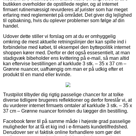
butikken overholder de opstillede regler, og at internet
firmaet rutinemæssigt revurderes af jurister som har meget
erfaring med reglementet på området. Det giver dig lejlighed
til opbakning, hvis du oplever problemer som følge af din
handel.
Udover dette stiller vi forslag om at du er omhyggelig
omkring de mest aktuelle retningslinjer der kan spille ind i
forbindelse med købet, til eksempel den byttepolitik internet
shoppen kører med. Derfor er det også essesentielt, at man
stadigvæk bibeholder ens kvittering på e-mail, så man altid
kan eftervise bestillingen af karklude 3 stk. – 35 x 37 cm –
Grønne nuancer, uafhængig om man er på udkig efter et
produkt til en mand eller kvinde.
Trustpilot tilbyder dig rigtig passelige chancer for at tolke
diverse tidligere brugeres reflektioner og derfor foreslår vi, at
du vurderer internet firmaets omtaler af karklude 3 stk. – 35 x
37 cm – Grønne nuancer forinden du lægger din bestilling.
Facebook fører til på samme måde i højeste grad passelige
muligheder for at få et kig ind i e-firmaets kundetilfredshed.
Derudover ser vi faktisk online forhandlere som gør det