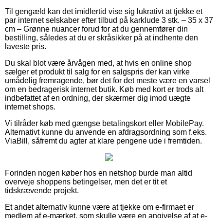
Til gengæld kan det imidlertid vise sig lukrativt at tjekke et
par internet selskaber efter tilbud på karklude 3 stk. – 35 x 37
cm – Grønne nuancer forud for at du gennemfører din
bestilling, således at du er skråsikker på at indhente den
laveste pris.
Du skal blot være årvågen med, at hvis en online shop
sælger et produkt til salg for en salgspris der kan virke
umådelig fremragende, bør det for det meste være en varsel
om en bedragerisk internet butik. Køb med kort er trods alt
indbefattet af en ordning, der skærmer dig imod uægte
internet shops.
Vi tilråder køb med gængse betalingskort eller MobilePay.
Alternativt kunne du anvende en afdragsordning som f.eks.
ViaBill, såfremt du agter at klare pengene ude i fremtiden.
Forinden nogen køber hos en netshop burde man altid
overveje shoppens betingelser, men det er tit et
tidskrævende projekt.
Et andet alternativ kunne være at tjekke om e-firmaet er
medlem af e-mærket, som skulle være en angivelse af at e-