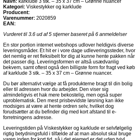
Navn:
karklude 3 stk. – 35 x 37 cm – Grønne nuancer
Kategori:
Viskestykker og karklude
Producent:
Varenummer:
2020859
EAN:
Vurderet til
3.6
ud af 5 stjerner baseret på
6
anmeldelser
En stor portion internet webshops udlover heldigvis diverse
leveringsmåder. Et hit er i vore dage udleveringssteder, hvor
det nemlig er ret fleksibelt for dig at kunne hente pakken når
det passer dig. Leveringsformen er altså usædvanlig
bekvem, samt oftest også den billigste form for fragt ved køb
af karklude 3 stk. – 35 x 37 cm – Grønne nuancer.
Du bør alternativt vælge at få produkterne bragt til din bolig
eller til adressen hvor du arbejder. Den viser sig
almindeligvis et hak mere bekostelig, men også super
uproblematisk. Den mest prisbevidste løsning kan ikke
modsiges at være at hente ordren selv, hvilket dog
forudsætter at du befinder dig med kort afstand til e-
forretningens adresse.
Leveringstiden på Viskestykker og karklude er selvfølgelig
rigtig betydningsfuld i tilfælde af at man absolut skal bruge
varen inden for kort tid, så i det øjemed er det uden tvivl