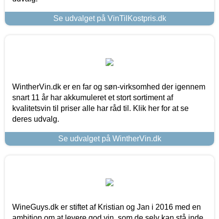
Se udvalget på VinTilKostpris.dk
WintherVin.dk er en far og søn-virksomhed der igennem
snart 11 år har akkumuleret et stort sortiment af
kvalitetsvin til priser alle har råd til. Klik her for at se
deres udvalg.
Se udvalget på WintherVin.dk
WineGuys.dk er stiftet af Kristian og Jan i 2016 med en
ambition om at levere god vin, som de selv kan stå inde