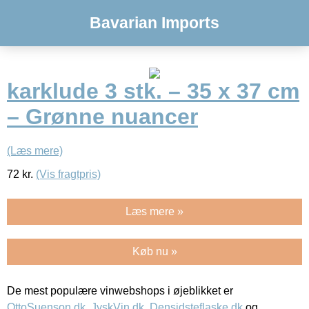
Bavarian Imports
karklude 3 stk. – 35 x 37 cm
– Grønne nuancer
(Læs mere)
72
kr.
(Vis fragtpris)
Læs mere »
Køb nu »
De mest populære vinwebshops i øjeblikket er
OttoSuenson.dk
,
JyskVin.dk
,
Densidsteflaske.dk
og