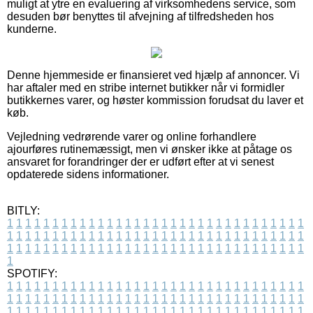
muligt at ytre en evaluering af virksomhedens service, som
desuden bør benyttes til afvejning af tilfredsheden hos
kunderne.
Denne hjemmeside er finansieret ved hjælp af annoncer. Vi
har aftaler med en stribe internet butikker når vi formidler
butikkernes varer, og høster kommission forudsat du laver et
køb.
Vejledning vedrørende varer og online forhandlere
ajourføres rutinemæssigt, men vi ønsker ikke at påtage os
ansvaret for forandringer der er udført efter at vi senest
opdaterede sidens informationer.
BITLY:
1
1
1
1
1
1
1
1
1
1
1
1
1
1
1
1
1
1
1
1
1
1
1
1
1
1
1
1
1
1
1
1
1
1
1
1
1
1
1
1
1
1
1
1
1
1
1
1
1
1
1
1
1
1
1
1
1
1
1
1
1
1
1
1
1
1
1
1
1
1
1
1
1
1
1
1
1
1
1
1
1
1
1
1
1
1
1
1
1
1
1
1
1
1
1
1
1
1
1
1
SPOTIFY:
1
1
1
1
1
1
1
1
1
1
1
1
1
1
1
1
1
1
1
1
1
1
1
1
1
1
1
1
1
1
1
1
1
1
1
1
1
1
1
1
1
1
1
1
1
1
1
1
1
1
1
1
1
1
1
1
1
1
1
1
1
1
1
1
1
1
1
1
1
1
1
1
1
1
1
1
1
1
1
1
1
1
1
1
1
1
1
1
1
1
1
1
1
1
1
1
1
1
1