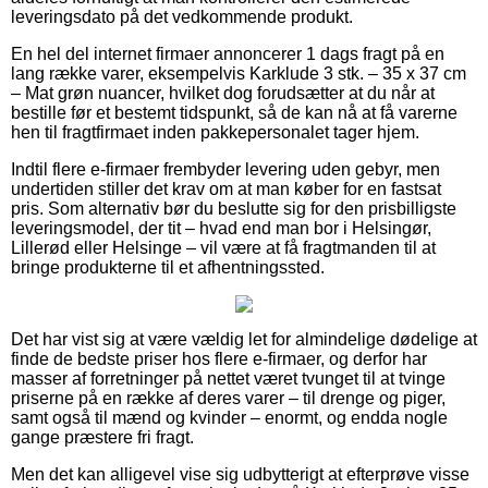
leveringsdato på det vedkommende produkt.
En hel del internet firmaer annoncerer 1 dags fragt på en
lang række varer, eksempelvis Karklude 3 stk. – 35 x 37 cm
– Mat grøn nuancer, hvilket dog forudsætter at du når at
bestille før et bestemt tidspunkt, så de kan nå at få varerne
hen til fragtfirmaet inden pakkepersonalet tager hjem.
Indtil flere e-firmaer frembyder levering uden gebyr, men
undertiden stiller det krav om at man køber for en fastsat
pris. Som alternativ bør du beslutte sig for den prisbilligste
leveringsmodel, der tit – hvad end man bor i Helsingør,
Lillerød eller Helsinge – vil være at få fragtmanden til at
bringe produkterne til et afhentningssted.
Det har vist sig at være vældig let for almindelige dødelige at
finde de bedste priser hos flere e-firmaer, og derfor har
masser af forretninger på nettet været tvunget til at tvinge
priserne på en række af deres varer – til drenge og piger,
samt også til mænd og kvinder – enormt, og endda nogle
gange præstere fri fragt.
Men det kan alligevel vise sig udbytterigt at efterprøve visse