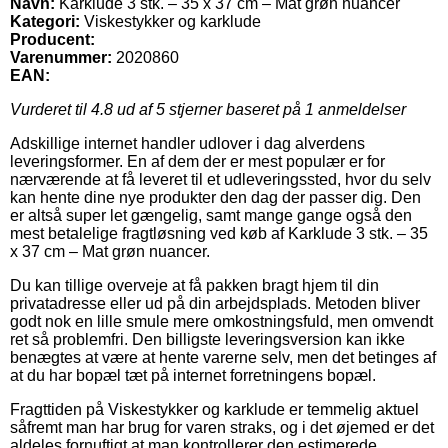
Navn:
Karklude 3 stk. – 35 x 37 cm – Mat grøn nuancer
Kategori:
Viskestykker og karklude
Producent:
Varenummer:
2020860
EAN:
Vurderet til
4.8
ud af 5 stjerner baseret på
1
anmeldelser
Adskillige internet handler udlover i dag alverdens
leveringsformer. En af dem der er mest populær er for
nærværende at få leveret til et udleveringssted, hvor du selv
kan hente dine nye produkter den dag der passer dig. Den
er altså super let gængelig, samt mange gange også den
mest betalelige fragtløsning ved køb af Karklude 3 stk. – 35
x 37 cm – Mat grøn nuancer.
Du kan tillige overveje at få pakken bragt hjem til din
privatadresse eller ud på din arbejdsplads. Metoden bliver
godt nok en lille smule mere omkostningsfuld, men omvendt
ret så problemfri. Den billigste leveringsversion kan ikke
benægtes at være at hente varerne selv, men det betinges af
at du har bopæl tæt på internet forretningens bopæl.
Fragttiden på Viskestykker og karklude er temmelig aktuel
såfremt man har brug for varen straks, og i det øjemed er det
aldeles fornuftigt at man kontrollerer den estimerede