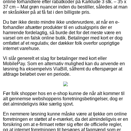
online forhandlere efter rabatkoder på Karklude 3 stk. – 35 x
37 cm – Mat grøn nuancer inden du bestiller, således at man
er skråsikker på at få fat i den billigste pris.
Du bør ikke desto mindre ikke undervurdere, at når en e-
forhandler afsætter produkter til en udsalgspris der er
hamrende fordelagtig, så burde det for det meste være en
varsel om en falsk online butik. Betalinger med kort er dog
omfattet af et regulativ, der dækker folk overfor uoprigtige
internet varehuse.
Vi slår generelt et slag for betalinger med kort eller
MobilePay. Som en alternativ mulighed kan du anvende en
løsning fra eksempelvis ViaBill, såfremt du efterspørger at
afdrage beløbet over en periode.
Før folk shopper hos en e-shop kunne de når alt kommer til
alt gennemse webshoppens forretningsbetingelser, dog er
det almindeligvis ikke særlig sjovt.
En nemmere løsning kunne måske være at tjekke om online
forretningen er støttet af e-mærket, da det almindeligvis er en
forsikring om at e-firmaet retter sig efter de officielle regler,
og at internet forretningen tit besøges af fagmænd som er