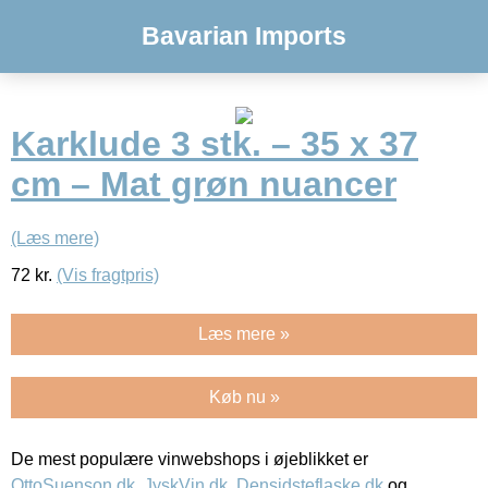
Bavarian Imports
Karklude 3 stk. – 35 x 37
cm – Mat grøn nuancer
(Læs mere)
72
kr.
(Vis fragtpris)
Læs mere »
Køb nu »
De mest populære vinwebshops i øjeblikket er
OttoSuenson.dk
,
JyskVin.dk
,
Densidsteflaske.dk
og