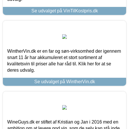
Se udvalget på VinTilKostpris.dk
WintherVin.dk er en far og søn-virksomhed der igennem
snart 11 år har akkumuleret et stort sortiment af
kvalitetsvin til priser alle har råd til. Klik her for at se
deres udvalg.
Se udvalget på WintherVin.dk
WineGuys.dk er stiftet af Kristian og Jan i 2016 med en
ambition om at levere god vin, som de selv kan stå inde