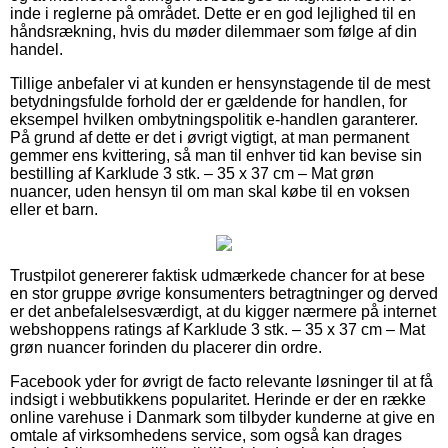
inde i reglerne på området. Dette er en god lejlighed til en
håndsrækning, hvis du møder dilemmaer som følge af din
handel.
Tillige anbefaler vi at kunden er hensynstagende til de mest
betydningsfulde forhold der er gældende for handlen, for
eksempel hvilken ombytningspolitik e-handlen garanterer.
På grund af dette er det i øvrigt vigtigt, at man permanent
gemmer ens kvittering, så man til enhver tid kan bevise sin
bestilling af Karklude 3 stk. – 35 x 37 cm – Mat grøn
nuancer, uden hensyn til om man skal købe til en voksen
eller et barn.
Trustpilot genererer faktisk udmærkede chancer for at bese
en stor gruppe øvrige konsumenters betragtninger og derved
er det anbefalelsesværdigt, at du kigger nærmere på internet
webshoppens ratings af Karklude 3 stk. – 35 x 37 cm – Mat
grøn nuancer forinden du placerer din ordre.
Facebook yder for øvrigt de facto relevante løsninger til at få
indsigt i webbutikkens popularitet. Herinde er der en række
online varehuse i Danmark som tilbyder kunderne at give en
omtale af virksomhedens service, som også kan drages