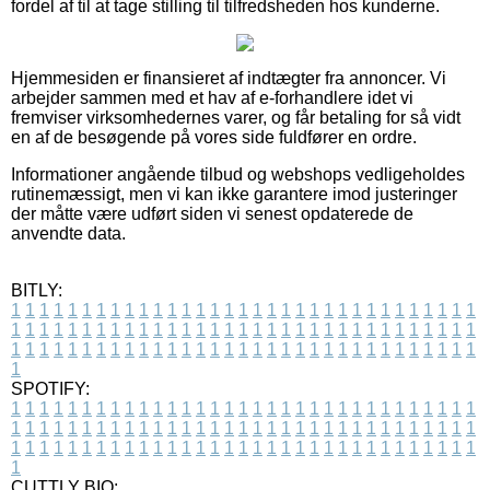
fordel af til at tage stilling til tilfredsheden hos kunderne.
Hjemmesiden er finansieret af indtægter fra annoncer. Vi
arbejder sammen med et hav af e-forhandlere idet vi
fremviser virksomhedernes varer, og får betaling for så vidt
en af de besøgende på vores side fuldfører en ordre.
Informationer angående tilbud og webshops vedligeholdes
rutinemæssigt, men vi kan ikke garantere imod justeringer
der måtte være udført siden vi senest opdaterede de
anvendte data.
BITLY:
1
1
1
1
1
1
1
1
1
1
1
1
1
1
1
1
1
1
1
1
1
1
1
1
1
1
1
1
1
1
1
1
1
1
1
1
1
1
1
1
1
1
1
1
1
1
1
1
1
1
1
1
1
1
1
1
1
1
1
1
1
1
1
1
1
1
1
1
1
1
1
1
1
1
1
1
1
1
1
1
1
1
1
1
1
1
1
1
1
1
1
1
1
1
1
1
1
1
1
1
SPOTIFY:
1
1
1
1
1
1
1
1
1
1
1
1
1
1
1
1
1
1
1
1
1
1
1
1
1
1
1
1
1
1
1
1
1
1
1
1
1
1
1
1
1
1
1
1
1
1
1
1
1
1
1
1
1
1
1
1
1
1
1
1
1
1
1
1
1
1
1
1
1
1
1
1
1
1
1
1
1
1
1
1
1
1
1
1
1
1
1
1
1
1
1
1
1
1
1
1
1
1
1
1
CUTTLY BIO: