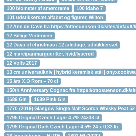
100 blomster af smørcreme
100 Idaho 7
101 udstikkersæt alfabet og figurer, Wilton
12 Ans de Cave fra https://ottosuenson.dk/sites/default/
12 Billige Vintervine
12 Days of christmas / 12 juledage, udstikkersæt
12 marcipanmargueritter, hvid/lyserød
12 Volts 2017
13 cm universalkniv | hybrid keramisk stål | onyxcookwa
15 års X.O Rom – 70 cl
150th Anniversary Cognac fra https://ottosuenson.dk/sit
1689 Gin
1689 Pink Gin
1770-(2019) Glasgow Single Malt Scotch Whisky Peat 52
1795 Original Czech Lager 4,7% 24×33 cl
1795 Original Dark Czech Lager 4,5% 24 x 0,33 ltr.
18 løse tebreve – NUTE
1892 MI (2020)