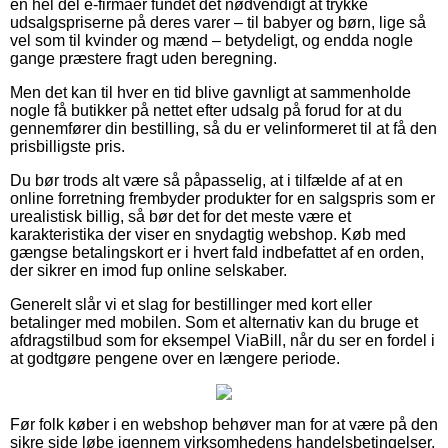
en hel del e-firmaer fundet det nødvendigt at trykke
udsalgspriserne på deres varer – til babyer og børn, lige så
vel som til kvinder og mænd – betydeligt, og endda nogle
gange præstere fragt uden beregning.
Men det kan til hver en tid blive gavnligt at sammenholde
nogle få butikker på nettet efter udsalg på forud for at du
gennemfører din bestilling, så du er velinformeret til at få den
prisbilligste pris.
Du bør trods alt være så påpasselig, at i tilfælde af at en
online forretning frembyder produkter for en salgspris som er
urealistisk billig, så bør det for det meste være et
karakteristika der viser en snydagtig webshop. Køb med
gængse betalingskort er i hvert fald indbefattet af en orden,
der sikrer en imod fup online selskaber.
Generelt slår vi et slag for bestillinger med kort eller
betalinger med mobilen. Som et alternativ kan du bruge et
afdragstilbud som for eksempel ViaBill, når du ser en fordel i
at godtgøre pengene over en længere periode.
Før folk køber i en webshop behøver man for at være på den
sikre side løbe igennem virksomhedens handelsbetingelser,