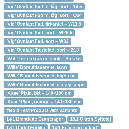
‘Vig’ Ovnfast Fad m. låg, sort – 14,5
‘Vig’ Ovnfast Fad m. låg, sort – Ø24
‘Vig’ Ovnfast Fad, firkantet – W11,5
‘Vig’ Ovnfast Fad, sort – W25,5
‘Vig’ Ovnfast Fad, sort – W33
‘Vig’ Ovnfast Tærtefad, sort – Ø18
‘Wall’ Termokrus m. hank – Smoke
‘Wille’ Bomuldsserviet, fawn
‘Wille’ Bomuldsserviet, high rise
‘Wille’ Bomuldsserviet, simply taupe
‘Aase’ Plaid, blå – 140×180 cm
‘Aase’ Plaid, orange – 140×180 cm
#Bold Test Product with variants
1&1 Blendede Grøntsager
1&1 Citron Syltetøj
1&1 Dadel Eddike
1&1 Fesenjan (u.kød)