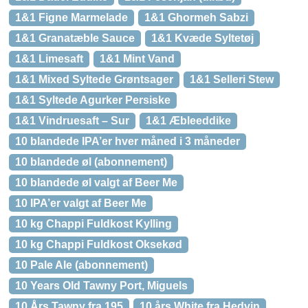
1&1 Figne Marmelade
1&1 Ghormeh Sabzi
1&1 Granatæble Sauce
1&1 Kvæde Syltetøj
1&1 Limesaft
1&1 Mint Vand
1&1 Mixed Syltede Grøntsager
1&1 Selleri Stew
1&1 Syltede Agurker Persiske
1&1 Vindruesaft – Sur
1&1 Æbleeddike
10 blandede IPA’er hver måned i 3 måneder
10 blandede øl (abonnement)
10 blandede øl valgt af Beer Me
10 IPA’er valgt af Beer Me
10 kg Chappi Fuldkost Kylling
10 kg Chappi Fuldkost Oksekød
10 Pale Ale (abonnement)
10 Years Old Tawny Port, Miguels
10 Års Tawny fra 195
10 års White fra Hedvin