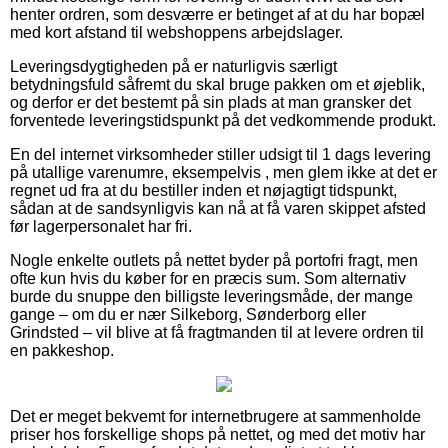
henter ordren, som desværre er betinget af at du har bopæl
med kort afstand til webshoppens arbejdslager.
Leveringsdygtigheden på er naturligvis særligt
betydningsfuld såfremt du skal bruge pakken om et øjeblik,
og derfor er det bestemt på sin plads at man gransker det
forventede leveringstidspunkt på det vedkommende produkt.
En del internet virksomheder stiller udsigt til 1 dags levering
på utallige varenumre, eksempelvis , men glem ikke at det er
regnet ud fra at du bestiller inden et nøjagtigt tidspunkt,
sådan at de sandsynligvis kan nå at få varen skippet afsted
før lagerpersonalet har fri.
Nogle enkelte outlets på nettet byder på portofri fragt, men
ofte kun hvis du køber for en præcis sum. Som alternativ
burde du snuppe den billigste leveringsmåde, der mange
gange – om du er nær Silkeborg, Sønderborg eller
Grindsted – vil blive at få fragtmanden til at levere ordren til
en pakkeshop.
Det er meget bekvemt for internetbrugere at sammenholde
priser hos forskellige shops på nettet, og med det motiv har