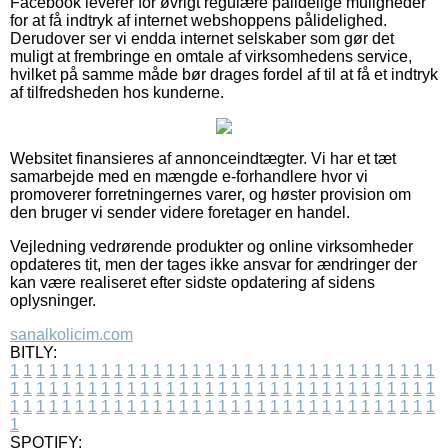
Facebook leverer for øvrigt regulære pålidelige muligheder
for at få indtryk af internet webshoppens pålidelighed.
Derudover ser vi endda internet selskaber som gør det
muligt at frembringe en omtale af virksomhedens service,
hvilket på samme måde bør drages fordel af til at få et indtryk
af tilfredsheden hos kunderne.
Websitet finansieres af annonceindtægter. Vi har et tæt
samarbejde med en mængde e-forhandlere hvor vi
promoverer forretningernes varer, og høster provision om
den bruger vi sender videre foretager en handel.
Vejledning vedrørende produkter og online virksomheder
opdateres tit, men der tages ikke ansvar for ændringer der
kan være realiseret efter sidste opdatering af sidens
oplysninger.
sanalkolicim.com
BITLY:
1
1
1
1
1
1
1
1
1
1
1
1
1
1
1
1
1
1
1
1
1
1
1
1
1
1
1
1
1
1
1
1
1
1
1
1
1
1
1
1
1
1
1
1
1
1
1
1
1
1
1
1
1
1
1
1
1
1
1
1
1
1
1
1
1
1
1
1
1
1
1
1
1
1
1
1
1
1
1
1
1
1
1
1
1
1
1
1
1
1
1
1
1
1
1
1
1
1
1
1
SPOTIFY: