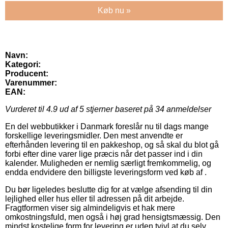
Køb nu »
Navn:
Kategori:
Producent:
Varenummer:
EAN:
Vurderet til
4.9
ud af 5 stjerner baseret på
34
anmeldelser
En del webbutikker i Danmark foreslår nu til dags mange
forskellige leveringsmidler. Den mest anvendte er
efterhånden levering til en pakkeshop, og så skal du blot gå
forbi efter dine varer lige præcis når det passer ind i din
kalender. Muligheden er nemlig særligt fremkommelig, og
endda endvidere den billigste leveringsform ved køb af .
Du bør ligeledes beslutte dig for at vælge afsending til din
lejlighed eller hus eller til adressen på dit arbejde.
Fragtformen viser sig almindeligvis et hak mere
omkostningsfuld, men også i høj grad hensigtsmæssig. Den
mindst kostelige form for levering er uden tvivl at du selv