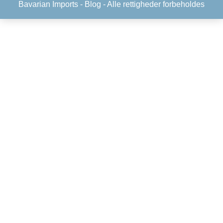
Bavarian Imports -
Blog
- Alle rettigheder forbeholdes