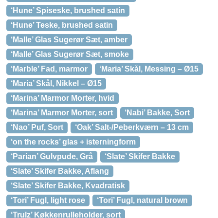
‘Hune’ Spiseske, brushed satin
‘Hune’ Teske, brushed satin
‘Malle’ Glas Sugerør Sæt, amber
‘Malle’ Glas Sugerør Sæt, smoke
‘Marble’ Fad, marmor
‘Maria’ Skål, Messing – Ø15
‘Maria’ Skål, Nikkel – Ø15
‘Marina’ Marmor Morter, hvid
‘Marina’ Marmor Morter, sort
‘Nabi’ Bakke, Sort
‘Nao’ Puf, Sort
‘Oak’ Salt-/Peberkværn – 13 cm
‘on the rocks’ glas + isterningform
‘Parian’ Gulvpude, Grå
‘Slate’ Skifer Bakke
‘Slate’ Skifer Bakke, Aflang
‘Slate’ Skifer Bakke, Kvadratisk
‘Tori’ Fugl, light rose
‘Tori’ Fugl, natural brown
‘Trulz’ Køkkenrulleholder, sort