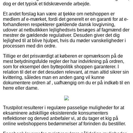
dog er det typisk et tidskrævende arbejde.
Et andet forslag kan være at tjekke om netshoppen er
medlem af e-mærket, fordi det generelt er en garanti for at e-
forhandleren respekterer gældende dansk lovgivning,
udover at netbutikken lejlighedsvis besøges af fagmænd der
mestrer de gældende regulativer. Desuden giver det dig
lejlighed til at blive hjulpet, hvis du møder vanskeligheder i
processen med din ordre.
Tillige er det prisværdigt at køberen er opmærksom på de
mest betydningsfulde regler der har indvirkning på ordren,
som for eksempel den byttepolitik shoppen garanterer. I
relation til det er det desuden relevant, at man altid sikrer sin
kvittering, således man en anden gang vil kunne
dokumentere ordren af , uafhængig om du er på indkøb til en
herre eller dame.
Trustpilot resulterer i regulære passelige muligheder for at
eksaminere adskillige eksisterende konsumenters
reflektioner og derved anbefaler vi, at du tager et kig på
online webshoppens bedømmelser af forinden du bestiller.