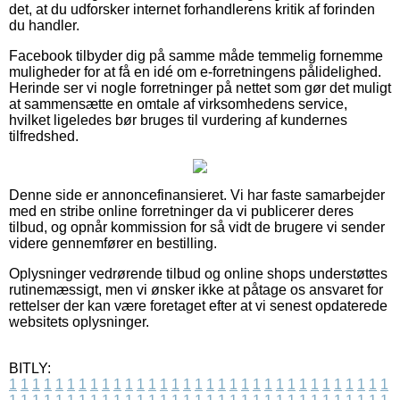
det, at du udforsker internet forhandlerens kritik af forinden
du handler.
Facebook tilbyder dig på samme måde temmelig fornemme
muligheder for at få en idé om e-forretningens pålidelighed.
Herinde ser vi nogle forretninger på nettet som gør det muligt
at sammensætte en omtale af virksomhedens service,
hvilket ligeledes bør bruges til vurdering af kundernes
tilfredshed.
Denne side er annoncefinansieret. Vi har faste samarbejder
med en stribe online forretninger da vi publicerer deres
tilbud, og opnår kommission for så vidt de brugere vi sender
videre gennemfører en bestilling.
Oplysninger vedrørende tilbud og online shops understøttes
rutinemæssigt, men vi ønsker ikke at påtage os ansvaret for
rettelser der kan være foretaget efter at vi senest opdaterede
websitets oplysninger.
BITLY:
1
1
1
1
1
1
1
1
1
1
1
1
1
1
1
1
1
1
1
1
1
1
1
1
1
1
1
1
1
1
1
1
1