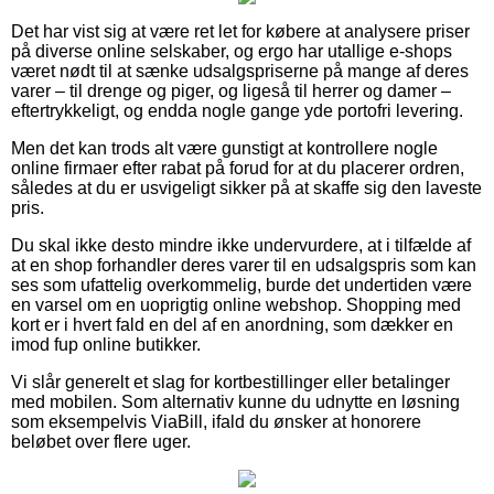
Det har vist sig at være ret let for købere at analysere priser
på diverse online selskaber, og ergo har utallige e-shops
været nødt til at sænke udsalgspriserne på mange af deres
varer – til drenge og piger, og ligeså til herrer og damer –
eftertrykkeligt, og endda nogle gange yde portofri levering.
Men det kan trods alt være gunstigt at kontrollere nogle
online firmaer efter rabat på forud for at du placerer ordren,
således at du er usvigeligt sikker på at skaffe sig den laveste
pris.
Du skal ikke desto mindre ikke undervurdere, at i tilfælde af
at en shop forhandler deres varer til en udsalgspris som kan
ses som ufattelig overkommelig, burde det undertiden være
en varsel om en uoprigtig online webshop. Shopping med
kort er i hvert fald en del af en anordning, som dækker en
imod fup online butikker.
Vi slår generelt et slag for kortbestillinger eller betalinger
med mobilen. Som alternativ kunne du udnytte en løsning
som eksempelvis ViaBill, ifald du ønsker at honorere
beløbet over flere uger.