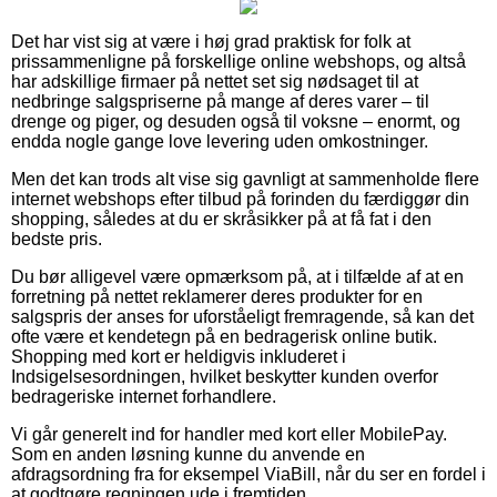
Det har vist sig at være i høj grad praktisk for folk at
prissammenligne på forskellige online webshops, og altså
har adskillige firmaer på nettet set sig nødsaget til at
nedbringe salgspriserne på mange af deres varer – til
drenge og piger, og desuden også til voksne – enormt, og
endda nogle gange love levering uden omkostninger.
Men det kan trods alt vise sig gavnligt at sammenholde flere
internet webshops efter tilbud på forinden du færdiggør din
shopping, således at du er skråsikker på at få fat i den
bedste pris.
Du bør alligevel være opmærksom på, at i tilfælde af at en
forretning på nettet reklamerer deres produkter for en
salgspris der anses for uforståeligt fremragende, så kan det
ofte være et kendetegn på en bedragerisk online butik.
Shopping med kort er heldigvis inkluderet i
Indsigelsesordningen, hvilket beskytter kunden overfor
bedrageriske internet forhandlere.
Vi går generelt ind for handler med kort eller MobilePay.
Som en anden løsning kunne du anvende en
afdragsordning fra for eksempel ViaBill, når du ser en fordel i
at godtgøre regningen ude i fremtiden.