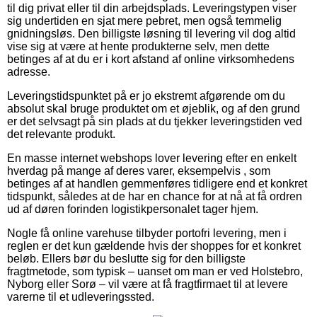
til dig privat eller til din arbejdsplads. Leveringstypen viser
sig undertiden en sjat mere pebret, men også temmelig
gnidningsløs. Den billigste løsning til levering vil dog altid
vise sig at være at hente produkterne selv, men dette
betinges af at du er i kort afstand af online virksomhedens
adresse.
Leveringstidspunktet på er jo ekstremt afgørende om du
absolut skal bruge produktet om et øjeblik, og af den grund
er det selvsagt på sin plads at du tjekker leveringstiden ved
det relevante produkt.
En masse internet webshops lover levering efter en enkelt
hverdag på mange af deres varer, eksempelvis , som
betinges af at handlen gemmenføres tidligere end et konkret
tidspunkt, således at de har en chance for at nå at få ordren
ud af døren forinden logistikpersonalet tager hjem.
Nogle få online varehuse tilbyder portofri levering, men i
reglen er det kun gældende hvis der shoppes for et konkret
beløb. Ellers bør du beslutte sig for den billigste
fragtmetode, som typisk – uanset om man er ved Holstebro,
Nyborg eller Sorø – vil være at få fragtfirmaet til at levere
varerne til et udleveringssted.