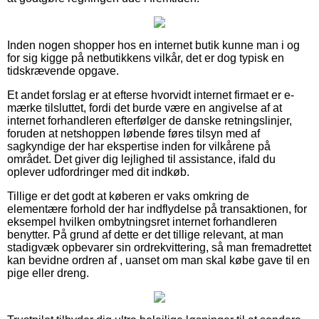
Inden nogen shopper hos en internet butik kunne man i og
for sig kigge på netbutikkens vilkår, det er dog typisk en
tidskrævende opgave.
Et andet forslag er at efterse hvorvidt internet firmaet er e-
mærke tilsluttet, fordi det burde være en angivelse af at
internet forhandleren efterfølger de danske retningslinjer,
foruden at netshoppen løbende føres tilsyn med af
sagkyndige der har ekspertise inden for vilkårene på
området. Det giver dig lejlighed til assistance, ifald du
oplever udfordringer med dit indkøb.
Tillige er det godt at køberen er vaks omkring de
elementære forhold der har indflydelse på transaktionen, for
eksempel hvilken ombytningsret internet forhandleren
benytter. På grund af dette er det tillige relevant, at man
stadigvæk opbevarer sin ordrekvittering, så man fremadrettet
kan bevidne ordren af , uanset om man skal købe gave til en
pige eller dreng.