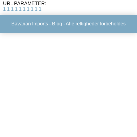
URL PARAMETER:
1
1
1
1
1
1
1
1
1
1
Bavarian Imports -
Blog
- Alle rettigheder forbeholdes