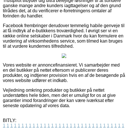
Trustpilot tilbyder dig ultra belejlige løsninger til at sondere
ganske mange andre kunders iagttagelser og af den grund
tilrådes det, at du verificerer e-forretningens omtaler af
forinden du handler.
Facebook frembringer derudover temmelig habile genveje til
at få indtryk af e-butikkens troværdighed. I øvrigt ser vi en
række online selskaber i Danmark hvor du kan formulere en
vurdering af virksomhedens service, som tilmed kan bruges
til at vurdere kundernes tilfredshed.
Vores website er annoncefinansieret. Vi samarbejder med
en del butikker på nettet eftersom vi publicerer deres
produkter, og indtjener provision hvis en af de besøgende på
vores website udfører et indkøb.
Vejledning omkring produkter og butikker på nettet
understøttes hele tiden, men det er umuligt for os at give
garantier imod forandringer der kan være iværksat efter
seneste opdatering af vores data.
BITLY:
1
1
1
1
1
1
1
1
1
1
1
1
1
1
1
1
1
1
1
1
1
1
1
1
1
1
1
1
1
1
1
1
1