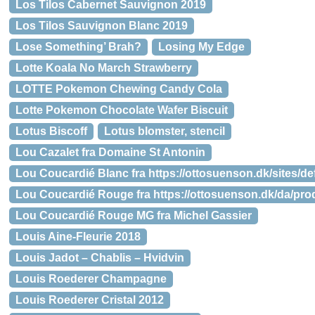
Los Tilos Cabernet Sauvignon 2019
Los Tilos Sauvignon Blanc 2019
Lose Something’ Brah?
Losing My Edge
Lotte Koala No March Strawberry
LOTTE Pokemon Chewing Candy Cola
Lotte Pokemon Chocolate Wafer Biscuit
Lotus Biscoff
Lotus blomster, stencil
Lou Cazalet fra Domaine St Antonin
Lou Coucardié Blanc fra https://ottosuenson.dk/sites/de
Lou Coucardié Rouge fra https://ottosuenson.dk/da/pro
Lou Coucardié Rouge MG fra Michel Gassier
Louis Aine-Fleurie 2018
Louis Jadot – Chablis – Hvidvin
Louis Roederer Champagne
Louis Roederer Cristal 2012