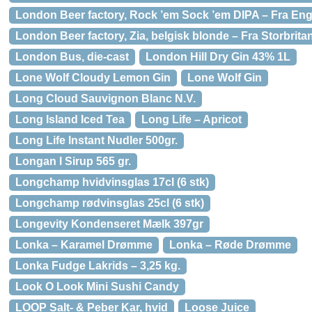
London Beer factory, Rock ’em Sock ’em DIPA – Fra En
London Beer factory, Zia, belgisk blonde – Fra Storbrita
London Bus, die-cast
London Hill Dry Gin 43% 1L
Lone Wolf Cloudy Lemon Gin
Lone Wolf Gin
Long Cloud Sauvignon Blanc N.V.
Long Island Iced Tea
Long Life – Apricot
Long Life Instant Nudler 500gr.
Longan I Sirup 565 gr.
Longchamp hvidvinsglas 17cl (6 stk)
Longchamp rødvinsglas 25cl (6 stk)
Longevity Kondenseret Mælk 397gr
Lonka – Karamel Drømme
Lonka – Røde Drømme
Lonka Fudge Lakrids – 3,25 kg.
Look O Look Mini Sushi Candy
LOOP Salt- & Peber Kar, hvid
Loose Juice