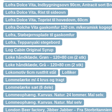
Lofra Dolce Vita, Indbygningsovn 90cm, Antracit sort B
Lofra Dolce Vita, Rist til sideovn
Lofra Dolce Vita, Toprist til hovedovn, 60cm
Lofra Dolche Vita gaskomfur 120 cm. m/keramisk kogepl
Lofra, Støbejernsplade til gaskomfur
Lofra, Teppanyaki stegebord
Log Cabin Original Syrup
Loke håndklæde, Grøn – 120×80 cm (2 stk)
Loke håndklæde, Grå – 120×80 cm (2 stk)
Lokomotiv 6cm rustfrit stål
Lolliker
Lommelærke m/ 4 krus og tragt
Lommelærke sæt (6 dele)
Lommeophæng. Kanvas. Natur. 24 lommer. Mal selv.
Lommeophæng. Kanvas. Natur. Mal selv
London Beer factory, Jibber Jabber – Fra Storbritannien