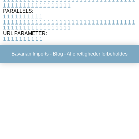
1
1
1
1
1
1
1
1
1
1
1
1
1
1
1
1
1
PARALLELS:
1
1
1
1
1
1
1
1
1
1
1
1
1
1
1
1
1
1
1
1
1
1
1
1
1
1
1
1
1
1
1
1
1
1
1
1
1
1
1
1
1
1
1
1
1
1
1
1
1
1
1
1
1
1
1
1
1
1
1
1
URL PARAMETER:
1
1
1
1
1
1
1
1
1
1
Bavarian Imports -
Blog
- Alle rettigheder forbeholdes