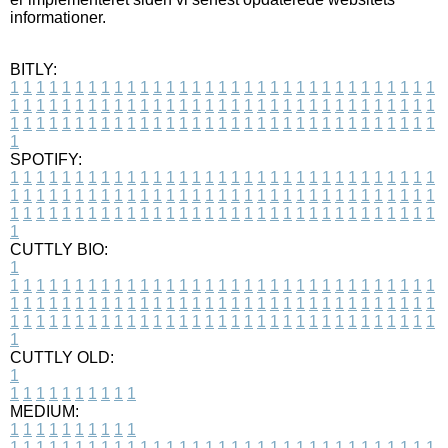
informationer.
BITLY:
1
1
1
1
1
1
1
1
1
1
1
1
1
1
1
1
1
1
1
1
1
1
1
1
1
1
1
1
1
1
1
1
1
1
1
1
1
1
1
1
1
1
1
1
1
1
1
1
1
1
1
1
1
1
1
1
1
1
1
1
1
1
1
1
1
1
1
1
1
1
1
1
1
1
1
1
1
1
1
1
1
1
1
1
1
1
1
1
1
1
1
1
1
1
1
1
1
1
1
1
SPOTIFY:
1
1
1
1
1
1
1
1
1
1
1
1
1
1
1
1
1
1
1
1
1
1
1
1
1
1
1
1
1
1
1
1
1
1
1
1
1
1
1
1
1
1
1
1
1
1
1
1
1
1
1
1
1
1
1
1
1
1
1
1
1
1
1
1
1
1
1
1
1
1
1
1
1
1
1
1
1
1
1
1
1
1
1
1
1
1
1
1
1
1
1
1
1
1
1
1
1
1
1
1
CUTTLY BIO:
1
1
1
1
1
1
1
1
1
1
1
1
1
1
1
1
1
1
1
1
1
1
1
1
1
1
1
1
1
1
1
1
1
1
1
1
1
1
1
1
1
1
1
1
1
1
1
1
1
1
1
1
1
1
1
1
1
1
1
1
1
1
1
1
1
1
1
1
1
1
1
1
1
1
1
1
1
1
1
1
1
1
1
1
1
1
1
1
1
1
1
1
1
1
1
1
1
1
1
1
1
CUTTLY OLD:
1
1
1
1
1
1
1
1
1
1
1
MEDIUM:
1
1
1
1
1
1
1
1
1
1
1
1
1
1
1
1
1
1
1
1
1
1
1
1
1
1
1
1
1
1
1
1
1
1
1
1
1
1
1
1
1
1
1