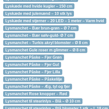
Lyskæde med hvide kugler – 150 cm
Lyskæde med julemænd – 10 stk lys
Lyskæde med stjerner – 20 LED – 1 meter – Varm hvid
Lysmanchet – Bær brun-grøn – Ø 7 cm
Lysmanchet – Bær sølv-guld- Ø 7 cm
Lysmanchet – Turkis akryl blomster – Ø 8 cm
Lysmanchet Gule roser m glimmer – Ø 8 cm
Lysmanchet Påske – Fjer Grøn
Lysmanchet Påske – Fjer Gul
Lysmanchet Påske – Fjer Lilla
Lysmanchet Påske – Påskelilje
Lysmanchet Påske – Æg, tyl og fjer
Lysmanchet Rose knopper – Rød
Lysmanchet til stearinlys – Blå – Ø 10 cm
Lysmanchet til stearinlys – Blå blomster 1 stk. – L 18 cm