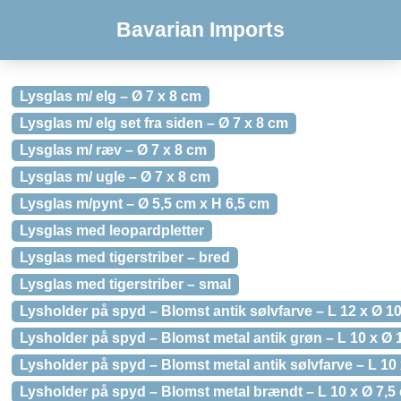
Bavarian Imports
Lysglas m/ elg – Ø 7 x 8 cm
Lysglas m/ elg set fra siden – Ø 7 x 8 cm
Lysglas m/ ræv – Ø 7 x 8 cm
Lysglas m/ ugle – Ø 7 x 8 cm
Lysglas m/pynt – Ø 5,5 cm x H 6,5 cm
Lysglas med leopardpletter
Lysglas med tigerstriber – bred
Lysglas med tigerstriber – smal
Lysholder på spyd – Blomst antik sølvfarve – L 12 x Ø 1
Lysholder på spyd – Blomst metal antik grøn – L 10 x Ø
Lysholder på spyd – Blomst metal antik sølvfarve – L 10
Lysholder på spyd – Blomst metal brændt – L 10 x Ø 7,5