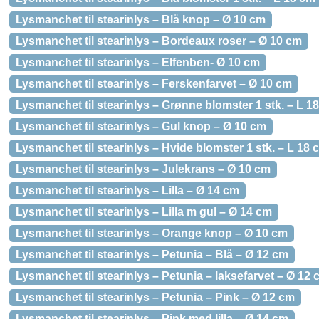
Lysmanchet til stearinlys – Blå knop – Ø 10 cm
Lysmanchet til stearinlys – Bordeaux roser – Ø 10 cm
Lysmanchet til stearinlys – Elfenben- Ø 10 cm
Lysmanchet til stearinlys – Ferskenfarvet – Ø 10 cm
Lysmanchet til stearinlys – Grønne blomster 1 stk. – L 1
Lysmanchet til stearinlys – Gul knop – Ø 10 cm
Lysmanchet til stearinlys – Hvide blomster 1 stk. – L 18 
Lysmanchet til stearinlys – Julekrans – Ø 10 cm
Lysmanchet til stearinlys – Lilla – Ø 14 cm
Lysmanchet til stearinlys – Lilla m gul – Ø 14 cm
Lysmanchet til stearinlys – Orange knop – Ø 10 cm
Lysmanchet til stearinlys – Petunia – Blå – Ø 12 cm
Lysmanchet til stearinlys – Petunia – laksefarvet – Ø 12
Lysmanchet til stearinlys – Petunia – Pink – Ø 12 cm
Lysmanchet til stearinlys – Pink med lilla – Ø 14 cm