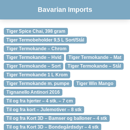
Bavarian Imports
Tiger Spice Chai, 398 gram
Tiger Termobeholder 9,5 L Sort/Stål
Tiger Termokande – Chrom
Tiger Termokande – Hvid
Tiger Termokande – Mat
Tiger Termokande – Sort
Tiger Termokande – Stål
Tiger Termokande 1 L Krom
Tiger Termokande m. pumpe
Tiger Win Mango
Tignanello Antinori 2016
Til og fra hjerter – 4 stk. – 7 cm
Til og fra kort – Julemotiver – 8 stk
Til og fra Kort 3D – Bamser og balloner – 4 stk
Til og fra Kort 3D – Bondegårdsdyr – 4 stk