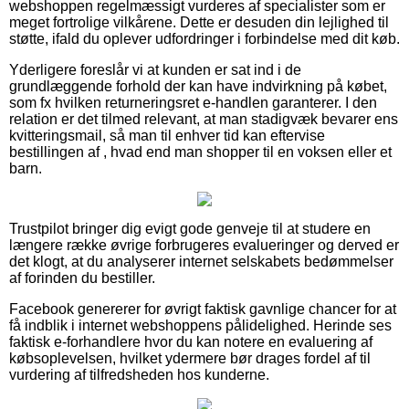
webshoppen regelmæssigt vurderes af specialister som er
meget fortrolige vilkårene. Dette er desuden din lejlighed til
støtte, ifald du oplever udfordringer i forbindelse med dit køb.
Yderligere foreslår vi at kunden er sat ind i de
grundlæggende forhold der kan have indvirkning på købet,
som fx hvilken returneringsret e-handlen garanterer. I den
relation er det tilmed relevant, at man stadigvæk bevarer ens
kvitteringsmail, så man til enhver tid kan eftervise
bestillingen af , hvad end man shopper til en voksen eller et
barn.
Trustpilot bringer dig evigt gode genveje til at studere en
længere række øvrige forbrugeres evalueringer og derved er
det klogt, at du analyserer internet selskabets bedømmelser
af forinden du bestiller.
Facebook genererer for øvrigt faktisk gavnlige chancer for at
få indblik i internet webshoppens pålidelighed. Herinde ses
faktisk e-forhandlere hvor du kan notere en evaluering af
købsoplevelsen, hvilket ydermere bør drages fordel af til
vurdering af tilfredsheden hos kunderne.