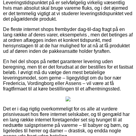
Leveringstidspunktet på er selvfølgelig virkelig væsentlig
hvis man absolut skal bruge varerne fluks, og i det øjemed
er det temmelig vigtigt at vi studerer leveringstidspunktet ved
det pågældende produkt.
De fleste internet shops frembyder dag-til-dag fragt på en
lang række af deres varer, eksempelvis , men det betinges af
at ordren aflægges inden et konkret tidspunkt, med
hensynstagen til at de har mulighed for at nå at få produktet
ud af døren inden de pakkeansatte holder fyraften.
En hel del shops på nettet garanterer levering uden
beregning, men tit er det forudsat at der bestilles for et fastsat
beløb. I øvrigt må du vælge den mest betalelige
leveringsmodel, som gerne – ligegyldigt om du bor nær
Fredericia, Vordingborg eller Assens – vil være at få
fragtfirmaet til at køre bestillingen til et afhentningssted.
Det er i dag rigtig overkommeligt for os alle at vurdere
prisniveauet hos flere internet selskaber, og til gengæld har
en lang række internet foretagender set sig tvunget til at
nedsætte salgspriserne på varerne – til babyer og børn, og
ligeledes til herrer og damer – drastisk, og endda nogle