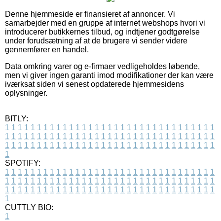
Denne hjemmeside er finansieret af annoncer. Vi
samarbejder med en gruppe af internet webshops hvori vi
introducerer butikkernes tilbud, og indtjener godtgørelse
under forudsætning af at de brugere vi sender videre
gennemfører en handel.
Data omkring varer og e-firmaer vedligeholdes løbende,
men vi giver ingen garanti imod modifikationer der kan være
iværksat siden vi senest opdaterede hjemmesidens
oplysninger.
BITLY:
1
1
1
1
1
1
1
1
1
1
1
1
1
1
1
1
1
1
1
1
1
1
1
1
1
1
1
1
1
1
1
1
1
1
1
1
1
1
1
1
1
1
1
1
1
1
1
1
1
1
1
1
1
1
1
1
1
1
1
1
1
1
1
1
1
1
1
1
1
1
1
1
1
1
1
1
1
1
1
1
1
1
1
1
1
1
1
1
1
1
1
1
1
1
1
1
1
1
1
1
SPOTIFY:
1
1
1
1
1
1
1
1
1
1
1
1
1
1
1
1
1
1
1
1
1
1
1
1
1
1
1
1
1
1
1
1
1
1
1
1
1
1
1
1
1
1
1
1
1
1
1
1
1
1
1
1
1
1
1
1
1
1
1
1
1
1
1
1
1
1
1
1
1
1
1
1
1
1
1
1
1
1
1
1
1
1
1
1
1
1
1
1
1
1
1
1
1
1
1
1
1
1
1
1
CUTTLY BIO:
1