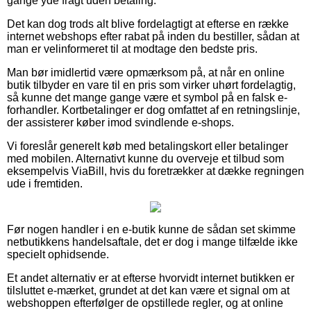
gange yde fragt uden betaling.
Det kan dog trods alt blive fordelagtigt at efterse en række
internet webshops efter rabat på inden du bestiller, sådan at
man er velinformeret til at modtage den bedste pris.
Man bør imidlertid være opmærksom på, at når en online
butik tilbyder en vare til en pris som virker uhørt fordelagtig,
så kunne det mange gange være et symbol på en falsk e-
forhandler. Kortbetalinger er dog omfattet af en retningslinje,
der assisterer køber imod svindlende e-shops.
Vi foreslår generelt køb med betalingskort eller betalinger
med mobilen. Alternativt kunne du overveje et tilbud som
eksempelvis ViaBill, hvis du foretrækker at dække regningen
ude i fremtiden.
Før nogen handler i en e-butik kunne de sådan set skimme
netbutikkens handelsaftale, det er dog i mange tilfælde ikke
specielt ophidsende.
Et andet alternativ er at efterse hvorvidt internet butikken er
tilsluttet e-mærket, grundet at det kan være et signal om at
webshoppen efterfølger de opstillede regler, og at online