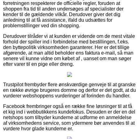
forretningen respekterer de officielle regler, foruden at
shoppen fra tid til anden undersøges af specialister der
kender til de gældende vilkår. Derudover giver det dig
anledning til at få assistance, ifald du udsættes for
problemstillinger ved din shopping.
Derudover tilråder vi at kunden er vidende om de mest vitale
forhold der spiller ind i forbindelse med bestillingen, f.eks.
den byttepolitik virksomheden garanterer. Her er det tillige
afgørende, at man altid beholder ens faktura e-mail, så man
senere vil kunne vidne om købet af , uanset om man søger
efter varer til en pige eller dreng.
Trustpilot frembyder flere ønskværdige genveje til at granske
en række øvrige brugeres domme og derfor er det godt, at du
vurderer webshoppens vurderinger af forinden du handler.
Facebook frembringer også en række fine løsninger til at få
et kig ind i webbutikkens kundefokus. Desuden er der en del
netshops som tilbyder kunderne at udforme en anmeldelse
af virksomhedens service, som ydermere bør anvendes til at
vurdere hvor glade kunderne er.