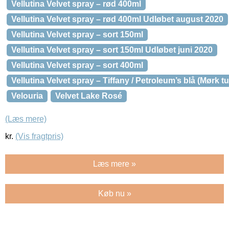
Vellutina Velvet spray – rød 400ml
Vellutina Velvet spray – rød 400ml Udløbet august 2020
Vellutina Velvet spray – sort 150ml
Vellutina Velvet spray – sort 150ml Udløbet juni 2020
Vellutina Velvet spray – sort 400ml
Vellutina Velvet spray – Tiffany / Petroleum’s blå (Mørk tu
Velouria
Velvet Lake Rosé
(Læs mere)
kr.
(Vis fragtpris)
Læs mere »
Køb nu »