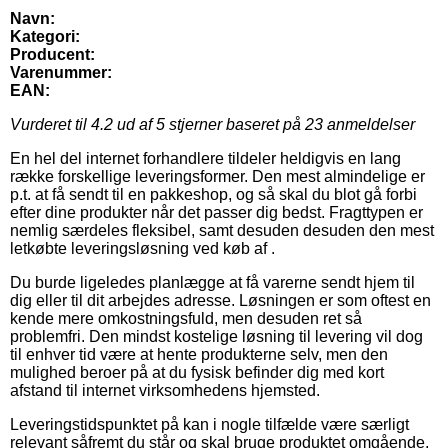
Navn:
Kategori:
Producent:
Varenummer:
EAN:
Vurderet til
4.2
ud af 5 stjerner baseret på
23
anmeldelser
En hel del internet forhandlere tildeler heldigvis en lang
række forskellige leveringsformer. Den mest almindelige er
p.t. at få sendt til en pakkeshop, og så skal du blot gå forbi
efter dine produkter når det passer dig bedst. Fragttypen er
nemlig særdeles fleksibel, samt desuden desuden den mest
letkøbte leveringsløsning ved køb af .
Du burde ligeledes planlægge at få varerne sendt hjem til
dig eller til dit arbejdes adresse. Løsningen er som oftest en
kende mere omkostningsfuld, men desuden ret så
problemfri. Den mindst kostelige løsning til levering vil dog
til enhver tid være at hente produkterne selv, men den
mulighed beroer på at du fysisk befinder dig med kort
afstand til internet virksomhedens hjemsted.
Leveringstidspunktet på kan i nogle tilfælde være særligt
relevant såfremt du står og skal bruge produktet omgående,