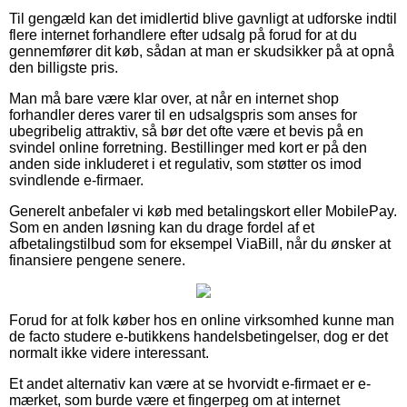
Til gengæld kan det imidlertid blive gavnligt at udforske indtil
flere internet forhandlere efter udsalg på forud for at du
gennemfører dit køb, sådan at man er skudsikker på at opnå
den billigste pris.
Man må bare være klar over, at når en internet shop
forhandler deres varer til en udsalgspris som anses for
ubegribelig attraktiv, så bør det ofte være et bevis på en
svindel online forretning. Bestillinger med kort er på den
anden side inkluderet i et regulativ, som støtter os imod
svindlende e-firmaer.
Generelt anbefaler vi køb med betalingskort eller MobilePay.
Som en anden løsning kan du drage fordel af et
afbetalingstilbud som for eksempel ViaBill, når du ønsker at
finansiere pengene senere.
Forud for at folk køber hos en online virksomhed kunne man
de facto studere e-butikkens handelsbetingelser, dog er det
normalt ikke videre interessant.
Et andet alternativ kan være at se hvorvidt e-firmaet er e-
mærket, som burde være et fingerpeg om at internet