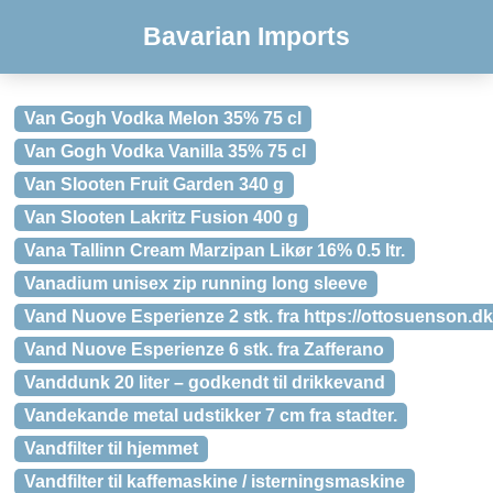
Bavarian Imports
Van Gogh Vodka Melon 35% 75 cl
Van Gogh Vodka Vanilla 35% 75 cl
Van Slooten Fruit Garden 340 g
Van Slooten Lakritz Fusion 400 g
Vana Tallinn Cream Marzipan Likør 16% 0.5 ltr.
Vanadium unisex zip running long sleeve
Vand Nuove Esperienze 2 stk. fra https://ottosuenson.dk
Vand Nuove Esperienze 6 stk. fra Zafferano
Vanddunk 20 liter – godkendt til drikkevand
Vandekande metal udstikker 7 cm fra stadter.
Vandfilter til hjemmet
Vandfilter til kaffemaskine / isterningsmaskine