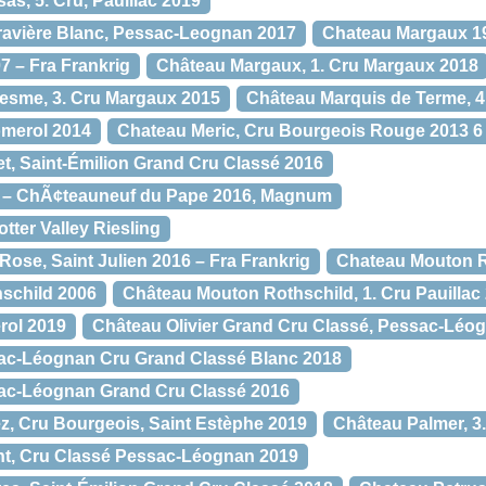
s, 5. Cru, Pauillac 2019
ravière Blanc, Pessac-Leognan 2017
Chateau Margaux 1
 – Fra Frankrig
Château Margaux, 1. Cru Margaux 2018
esme, 3. Cru Margaux 2015
Château Marquis de Terme, 4
merol 2014
Chateau Meric, Cru Bourgeois Rouge 2013 6 li
, Saint-Émilion Grand Cru Classé 2016
 – ChÃ¢teauneuf du Pape 2016, Magnum
ter Valley Riesling
Rose, Saint Julien 2016 – Fra Frankrig
Chateau Mouton R
schild 2006
Château Mouton Rothschild, 1. Cru Pauillac
rol 2019
Château Olivier Grand Cru Classé, Pessac-Léo
sac-Léognan Cru Grand Classé Blanc 2018
sac-Léognan Grand Cru Classé 2016
, Cru Bourgeois, Saint Estèphe 2019
Château Palmer, 3
t, Cru Classé Pessac-Léognan 2019