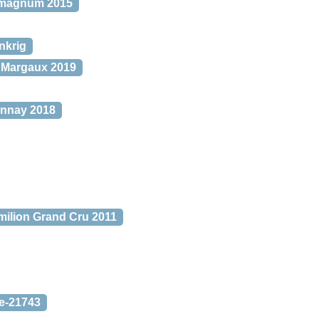
 magnum 2015
nkrig
, Margaux 2019
onnay 2018
milion Grand Cru 2011
pe-21743