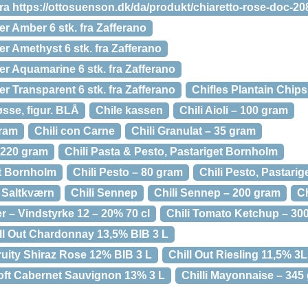
ra https://ottosuenson.dk/da/produkt/chiaretto-rose-doc-20
r Amber 6 stk. fra Zafferano
r Amethyst 6 stk. fra Zafferano
r Aquamarine 6 stk. fra Zafferano
r Transparent 6 stk. fra Zafferano
Chifles Plantain Chips
se, figur. BLÅ
Chile kassen
Chili Aioli – 100 gram
gram
Chili con Carne
Chili Granulat – 35 gram
– 220 gram
Chili Pasta & Pesto, Pastariget Bornholm
et Bornholm
Chili Pesto – 80 gram
Chili Pesto, Pastari
, Saltkværn
Chili Sennep
Chili Sennep – 200 gram
Ch
er – Vindstyrke 12 – 20% 70 cl
Chili Tomato Ketchup – 30
ll Out Chardonnay 13,5% BIB 3 L
Fruity Shiraz Rose 12% BIB 3 L
Chill Out Riesling 11,5% 3L
oft Cabernet Sauvignon 13% 3 L
Chilli Mayonnaise – 345