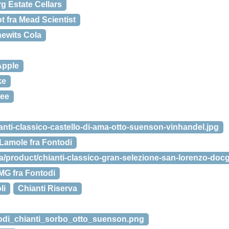
g Estate Cellars
 fra Mead Scientist
ewits Cola
Apple
ke
ee
anti-classico-castello-di-ama-otto-suenson-vinhandel.jpg
i Lamole fra Fontodi
a/product/chianti-classico-gran-selezione-san-lorenzo-doc
MG fra Fontodi
li
Chianti Riserva
ontodi_chianti_sorbo_otto_suenson.png