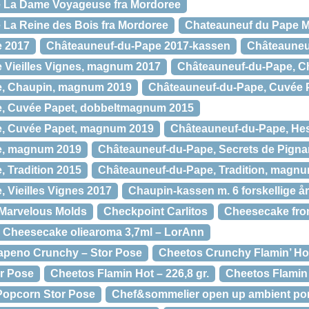
 La Dame Voyageuse fra Mordoree
La Reine des Bois fra Mordoree
Chateauneuf du Pape M
 2017
Châteauneuf-du-Pape 2017-kassen
Châteauneu
 Vieilles Vignes, magnum 2017
Châteauneuf-du-Pape, C
e, Chaupin, magnum 2019
Châteauneuf-du-Pape, Cuvée 
, Cuvée Papet, dobbeltmagnum 2015
, Cuvée Papet, magnum 2019
Châteauneuf-du-Pape, He
e, magnum 2019
Châteauneuf-du-Pape, Secrets de Pigna
 Tradition 2015
Châteauneuf-du-Pape, Tradition, magn
 Vieilles Vignes 2017
Chaupin-kassen m. 6 forskellige 
Marvelous Molds
Checkpoint Carlitos
Cheesecake fro
Cheesecake oliearoma 3,7ml – LorAnn
apeno Crunchy – Stor Pose
Cheetos Crunchy Flamin’ Ho
r Pose
Cheetos Flamin Hot – 226,8 gr.
Cheetos Flamin
Popcorn Stor Pose
Chef&sommelier open up ambient por