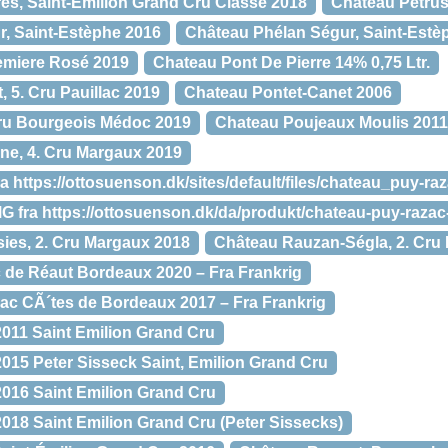
s, Saint-Émilion Grand Cru Classé 2018
Chateau Petrus
, Saint-Estèphe 2016
Château Phélan Ségur, Saint-Est
emiere Rosé 2019
Chateau Pont De Pierre 14% 0,75 Ltr.
 5. Cru Pauillac 2019
Chateau Pontet-Canet 2006
ru Bourgeois Médoc 2019
Chateau Poujeaux Moulis 2011
ine, 4. Cru Margaux 2019
a https://ottosuenson.dk/sites/default/files/chateau_puy-
 fra https://ottosuenson.dk/da/produkt/chateau-puy-raza
ies, 2. Cru Margaux 2018
Château Rauzan-Ségla, 2. Cru
 de Réaut Bordeaux 2020 – Fra Frankrig
lac CÃ´tes de Bordeaux 2017 – Fra Frankrig
011 Saint Emilion Grand Cru
15 Peter Sisseck Saint, Emilion Grand Cru
016 Saint Emilion Grand Cru
18 Saint Emilion Grand Cru (Peter Sissecks)