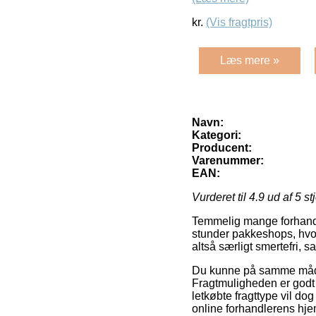
kr.
(Vis fragtpris)
Læs mere »
Navn:
Kategori:
Producent:
Varenummer:
EAN:
Vurderet til
4.9
ud af 5 st
Temmelig mange forhandle
stunder pakkeshops, hvor
altså særligt smertefri, 
Du kunne på samme måde ov
Fragtmuligheden er godt
letkøbte fragttype vil d
online forhandlerens hje