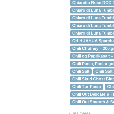
Chiaretto Rosé DOC f
Chiaro di Luna Tumble
Chiaro di Luna Tumble
Chiaro di Luna Tumble
Chiaro di Luna Tumble
CHIHUAHUA Sparebøs
Chili Chutney – 200 
Chili og Paprikasalt 
Chili Pasta, Pastarig
Chili Salt
Chili Salt
Chili Skud Ghost Bitt
Chili Tør-Pesto
Chi
Chill Out Delicate & 
Chill Out Smooth & S
(Læs mere)