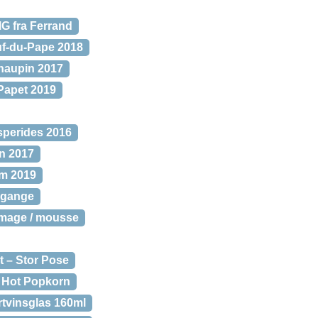
G fra Ferrand
f-du-Pape 2018
haupin 2017
Papet 2019
sperides 2016
n 2017
um 2019
årgange
mage / mousse
t – Stor Pose
 Hot Popkorn
tvinsglas 160ml