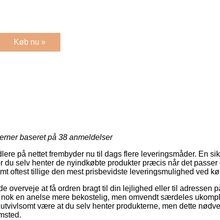
Køb nu »
jerner baseret på
38
anmeldelser
re på nettet frembyder nu til dags flere leveringsmåder. En sik
 du selv henter de nyindkøbte produkter præcis når det passer 
samt oftest tillige den mest prisbevidste leveringsmulighed ved køb
erveje at få ordren bragt til din lejlighed eller til adressen på
 nok en anelse mere bekostelig, men omvendt særdeles ukompl
og utvivlsomt være at du selv henter produkterne, men dette nødv
msted.