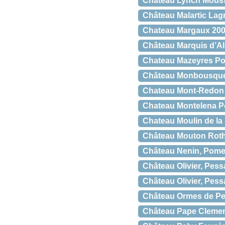
Château Lynch Moussa
Château Malartic Lag
Chateau Margaux 2007
Château Marquis d’Al
Chateau Mazeyres Po
Château Monbousquet
Chateau Mont-Redon
Chateau Montelena Pot
Chateau Moulin de la 
Château Mouton Roth
Château Nenin, Pome
Château Olivier, Pes
Château Olivier, Pes
Château Ormes de Pez
Château Pape Clemen