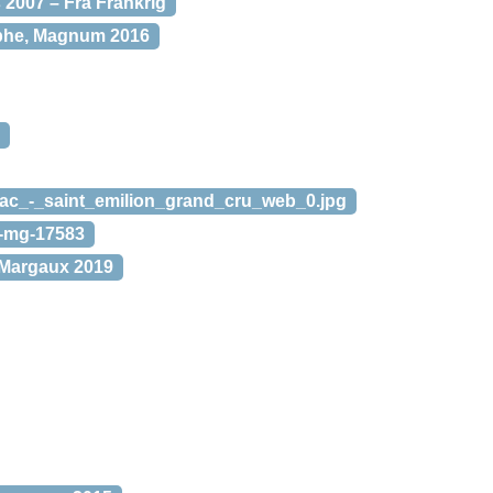
 2007 – Fra Frankrig
èphe, Magnum 2016
razac_-_saint_emilion_grand_cru_web_0.jpg
c-mg-17583
 Margaux 2019