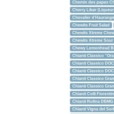
Chemin des papes Ch
Cherry Likør (Liqueur
Chevalier d’Haurang
Chewits Fruit Salad
Chewits Xtreme Chewy
Chewits Xtreme Sour T
Chewy Lemonhead B
Chianti Classico “O
Chianti Classico DOCG
Chianti Classico DOCG
Chianti Classico Gra
Chianti Classico Gran
Chianti Colli Fiorentin
Chianti Rufina DBMG 
Chianti Vigna del Sor