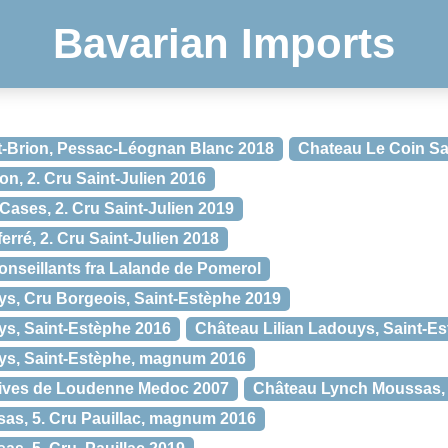
Bavarian Imports
t-Brion, Pessac-Léognan Blanc 2018
Chateau Le Coin Sa
on, 2. Cru Saint-Julien 2016
Cases, 2. Cru Saint-Julien 2019
erré, 2. Cru Saint-Julien 2018
nseillants fra Lalande de Pomerol
ys, Cru Borgeois, Saint-Estèphe 2019
ys, Saint-Estèphe 2016
Château Lilian Ladouys, Saint-Est
ys, Saint-Estèphe, magnum 2016
ives de Loudenne Medoc 2007
Château Lynch Moussas, 5
as, 5. Cru Pauillac, magnum 2016