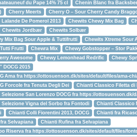
ateauneuf du Pape 14% 75 cl
Chenin Blanc fra Backsber
)
Cherry Meerts
Cherry O – Sour Cherry Candy Braggot
e Lalande De Pomerol 2013
Chewits Chewy Mix Bag
Ch
Chewits Jordbær
Chewits Solbær
 Mix Bag Sour Apple & Tuttifrutti
Chewits Xtreme Sour 
utti Frutti
Chewra Mix
Chewy Gobstopper – Stor Pak
erry Awesome
Chewy Lemonhead Redrific
Chewy Spr
ra” DOCG 2015
 Ama fra https://ottosuenson.dk/sites/default/files/ama-chi
 Forcole fra Tenuta Degli Dei
Chianti Classico Filetta d
n Selezione San Lorenzo DOCG fra https://ottosuenson.dk/d
 Selezione Vigna del Sorbo fra Fontodi
Chianti Classico 
i
Chianti Colli Fiorentini 2013, DOCG
Chianti fra Ricaso
fra Selvapiana
Chianti Rufina fra Selvapiana
bo Riserva fra https://ottosuenson.dk/sites/default/files/f