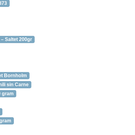
873
 – Saltet 200gr
get Bornholm
ili sin Carne
0 gram
 gram