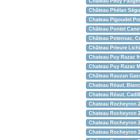
Château Peby Faugère
Château Phélan Ségur
Chateau Pigoudet Pr
Château Pontet Canet,
Château Potensac, C
Château Prieure Lich
Chateau Puy Razac fr
Chateau Puy Razac MG
Château Rauzan Gass
Chateau Réaut, Blanc
Chateau Réaut, Cadil
Chateau Rocheyron 2
Chateau Rocheyron 20
Chateau Rocheyron 2
Chateau Rocheyron 20