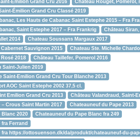
aint-Émilion Grand Cru 2016
Château Rouget, Pomerol,
aint-Émilion Grand Cru Classé 2019
anac, Les Hauts de Cabanac Saint Estephe 2015 – Fra Fra
anac, Saint Estephe 2017 – Fra Frankrig
Château Siran
let 2014
Chateau Soussans Margaux 2017
e Cabernet Sauvignon 2015
Chateau Ste. Michelle Chard
e Rosé 2018
Château Taillefer, Pomerol 2016
u Saint-Julien 2019
 Saint-Emilion Grand Cru Tour Blanche 2013
rt AOC Saint Estephe 2002 37,5 cl.
int Emilion Grand Cru 2013
Château Valandraud, Saint-E
– Crous Saint Martin 2017
Chateauneuf du Pape 2013
 Blanc 2020
Chateauneuf du Pape Blanc fra 249
fra Ferrand
fra https://ottosuenson.dk/da/produkt/chateauneuf-du-pa