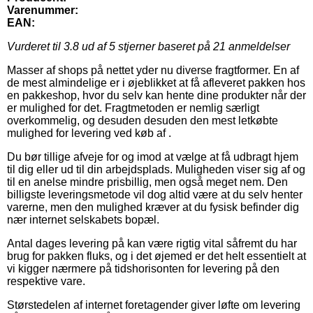
Varenummer:
EAN:
Vurderet til
3.8
ud af 5 stjerner baseret på
21
anmeldelser
Masser af shops på nettet yder nu diverse fragtformer. En af
de mest almindelige er i øjeblikket at få afleveret pakken hos
en pakkeshop, hvor du selv kan hente dine produkter når der
er mulighed for det. Fragtmetoden er nemlig særligt
overkommelig, og desuden desuden den mest letkøbte
mulighed for levering ved køb af .
Du bør tillige afveje for og imod at vælge at få udbragt hjem
til dig eller ud til din arbejdsplads. Muligheden viser sig af og
til en anelse mindre prisbillig, men også meget nem. Den
billigste leveringsmetode vil dog altid være at du selv henter
varerne, men den mulighed kræver at du fysisk befinder dig
nær internet selskabets bopæl.
Antal dages levering på kan være rigtig vital såfremt du har
brug for pakken fluks, og i det øjemed er det helt essentielt at
vi kigger nærmere på tidshorisonten for levering på den
respektive vare.
Størstedelen af internet foretagender giver løfte om levering