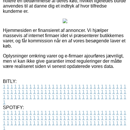
notere en bedømmelse af deres køb, hvilket ligeledes burde
anvendes til at danne dig et indtryk af hvor tilfredse
kunderne er.
Hjemmesiden er finansieret af annoncer. Vi hjælper
massevis af internet firmaer idet vi præsenterer butikkernes
varer, og får kommission når en af vores besøgende laver et
køb.
Oplysninger omkring varer og e-firmaer ajourføres jævnligt,
men vi kan ikke give garantier imod reguleringer der måtte
være realiseret siden vi senest opdaterede vores data.
BITLY:
1
1
1
1
1
1
1
1
1
1
1
1
1
1
1
1
1
1
1
1
1
1
1
1
1
1
1
1
1
1
1
1
1
1
1
1
1
1
1
1
1
1
1
1
1
1
1
1
1
1
1
1
1
1
1
1
1
1
1
1
1
1
1
1
1
1
1
1
1
1
1
1
1
1
1
1
1
1
1
1
1
1
1
1
1
1
1
1
1
1
1
1
1
1
1
1
1
1
1
1
SPOTIFY:
1
1
1
1
1
1
1
1
1
1
1
1
1
1
1
1
1
1
1
1
1
1
1
1
1
1
1
1
1
1
1
1
1
1
1
1
1
1
1
1
1
1
1
1
1
1
1
1
1
1
1
1
1
1
1
1
1
1
1
1
1
1
1
1
1
1
1
1
1
1
1
1
1
1
1
1
1
1
1
1
1
1
1
1
1
1
1
1
1
1
1
1
1
1
1
1
1
1
1
1