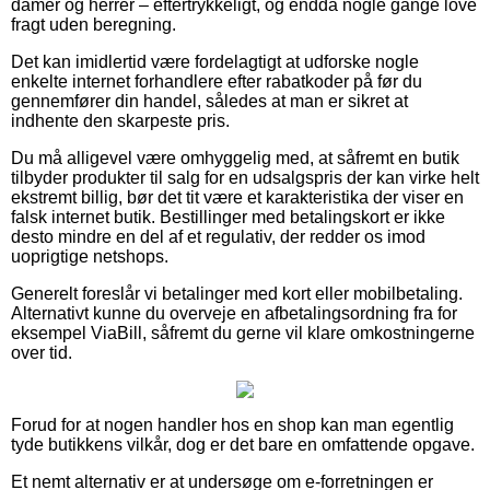
damer og herrer – eftertrykkeligt, og endda nogle gange love
fragt uden beregning.
Det kan imidlertid være fordelagtigt at udforske nogle
enkelte internet forhandlere efter rabatkoder på før du
gennemfører din handel, således at man er sikret at
indhente den skarpeste pris.
Du må alligevel være omhyggelig med, at såfremt en butik
tilbyder produkter til salg for en udsalgspris der kan virke helt
ekstremt billig, bør det tit være et karakteristika der viser en
falsk internet butik. Bestillinger med betalingskort er ikke
desto mindre en del af et regulativ, der redder os imod
uoprigtige netshops.
Generelt foreslår vi betalinger med kort eller mobilbetaling.
Alternativt kunne du overveje en afbetalingsordning fra for
eksempel ViaBill, såfremt du gerne vil klare omkostningerne
over tid.
Forud for at nogen handler hos en shop kan man egentlig
tyde butikkens vilkår, dog er det bare en omfattende opgave.
Et nemt alternativ er at undersøge om e-forretningen er