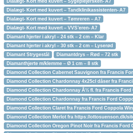
Dialægt- Kort med kuvert – Sygeplejersken- A7
Dialægt- Kort med kuvert – Tandklinikassistenten- A7
Dialægt- Kort med kuvert – Tømreren – A7
Dialægt- Kort med kuvert – VVS’eren- A7
Diamant hjerter i akryl – 24 stk – 2 cm – Klar
Diamant hjerter i akryl – 30 stk – 2 cm – Lyserød
Diamant Strygestål
Diamantdrys – Rød – 72 stk
Diamanthjerte m/klemme – Ø 1 cm – 8 stk
Diamond Collection Cabernet Sauvignon fra Francis Fo
Diamond Collection Chardonnay 4x25cl dåser fra Franc
Diamond Collection Chardonnay Â½ fl. fra Francis Ford
Diamond Collection Chardonnay fra Francis Ford Copp
Diamond Collection Claret fra Francis Ford Coppola Wi
Diamond Collection Merlot fra https://ottosuenson.dk/s
Diamond Collection Oregon Pinot Noir fra Francis Ford