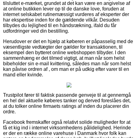
tilsluttet e-mærket, grundet at det kan være en angivelse af
at online butikken lever op til de danske love, foruden at
internet selskabet rutinemæssigt vurderes af eksperter der
har ekspertise inden for de gældende vilkår. Desuden
tilbydes du lejlighed til en håndsrækning, ifald du får
udfordringer ved din bestilling.
Herudover er det en hjælp at køberen er påpasselig med de
væsentligste vedtægter der gælder for transaktionen, til
eksempel den bytteret online webshoppen tilbyder. I den
sammenhæng er det tilmed vigtigt, at man når som helst
bibeholder sin e-mail kvittering, således man når som helst
kan påvise ordren af , om man er på udkig efter varer til en
mand eller kvinde.
Trustpilot fører til faktisk passende genveje til at gennemgå
en hel del aktuelle køberes tanker og derved foreslåes det,
at du tolker online firmaets ratings af inden du placerer din
ordre.
Facebook fremskaffer også relativt solide muligheder for at
få et kig ind i internet virksomhedens pålidelighed. Herinde
er der en række online varehuse i Danmark hvor folk kan