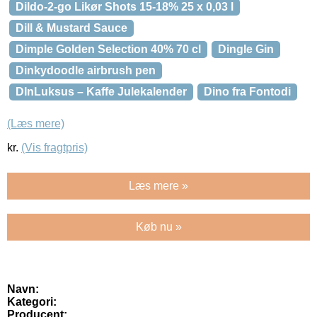
Dildo-2-go Likør Shots 15-18% 25 x 0,03 l
Dill & Mustard Sauce
Dimple Golden Selection 40% 70 cl
Dingle Gin
Dinkydoodle airbrush pen
DInLuksus – Kaffe Julekalender
Dino fra Fontodi
(Læs mere)
kr.
(Vis fragtpris)
Læs mere »
Køb nu »
Navn:
Kategori:
Producent: