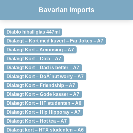
Bavarian Imports
Diablo hiball glas 447ml
Dialægt – Kort med kuvert – Far Jokes – A7
Dialægt Kort – Amoosing – A7
Dialægt Kort – Cola – A7
Dialægt Kort – Dad is better – A7
Dialægt Kort – DoÂ´nut worry – A7
Dialægt Kort – Friendship – A7
Dialægt Kort – Gode kasser – A7
Dialægt Kort – HF studenten – A6
Dialægt Kort – Hip Hipporay – A7
Dialægt Kort – Hot tea – A7
Dialægt kort – HTX studenten – A6