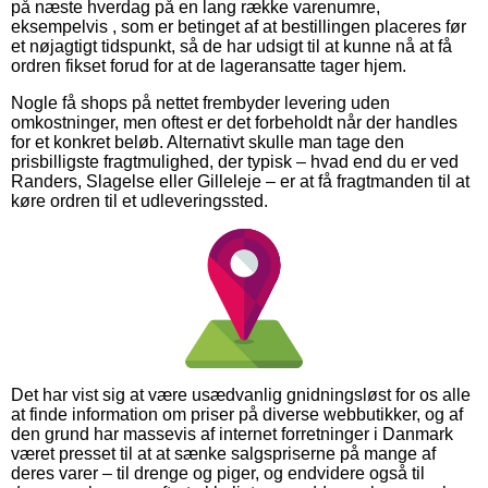
på næste hverdag på en lang række varenumre,
eksempelvis , som er betinget af at bestillingen placeres før
et nøjagtigt tidspunkt, så de har udsigt til at kunne nå at få
ordren fikset forud for at de lageransatte tager hjem.
Nogle få shops på nettet frembyder levering uden
omkostninger, men oftest er det forbeholdt når der handles
for et konkret beløb. Alternativt skulle man tage den
prisbilligste fragtmulighed, der typisk – hvad end du er ved
Randers, Slagelse eller Gilleleje – er at få fragtmanden til at
køre ordren til et udleveringssted.
Det har vist sig at være usædvanlig gnidningsløst for os alle
at finde information om priser på diverse webbutikker, og af
den grund har massevis af internet forretninger i Danmark
været presset til at at sænke salgspriserne på mange af
deres varer – til drenge og piger, og endvidere også til