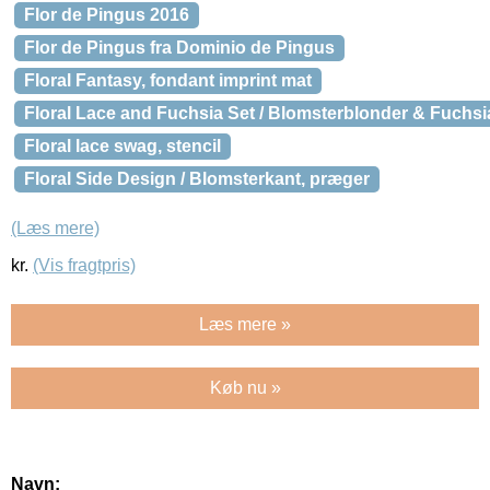
Flor de Pingus 2016
Flor de Pingus fra Dominio de Pingus
Floral Fantasy, fondant imprint mat
Floral Lace and Fuchsia Set / Blomsterblonder & Fuchsia
Floral lace swag, stencil
Floral Side Design / Blomsterkant, præger
(Læs mere)
kr.
(Vis fragtpris)
Læs mere »
Køb nu »
Navn: