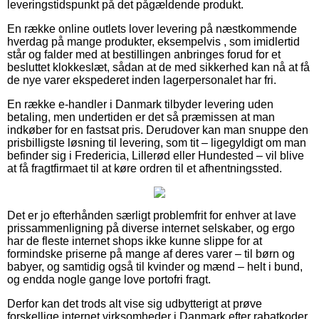
leveringstidspunkt på det pågældende produkt.
En række online outlets lover levering på næstkommende
hverdag på mange produkter, eksempelvis , som imidlertid
står og falder med at bestillingen anbringes forud for et
besluttet klokkeslæt, sådan at de med sikkerhed kan nå at få
de nye varer ekspederet inden lagerpersonalet har fri.
En række e-handler i Danmark tilbyder levering uden
betaling, men undertiden er det så præmissen at man
indkøber for en fastsat pris. Derudover kan man snuppe den
prisbilligste løsning til levering, som tit – ligegyldigt om man
befinder sig i Fredericia, Lillerød eller Hundested – vil blive
at få fragtfirmaet til at køre ordren til et afhentningssted.
Det er jo efterhånden særligt problemfrit for enhver at lave
prissammenligning på diverse internet selskaber, og ergo
har de fleste internet shops ikke kunne slippe for at
formindske priserne på mange af deres varer – til børn og
babyer, og samtidig også til kvinder og mænd – helt i bund,
og endda nogle gange love portofri fragt.
Derfor kan det trods alt vise sig udbytterigt at prøve
forskellige internet virksomheder i Danmark efter rabatkoder