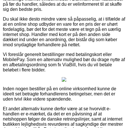
på før du handler, således at du er velinformeret til at skaffe
sig den bedste pris.
Du skal ikke desto mindre være så påpasselig, at i tilfælde af
at en online shop udbyder en vare for en pris der er uhørt
fordelagtig, bør det for det meste være et tegn på en uærlig
internet shop. Handler med kort er på den anden side
dækket ind under en anordning, der bistår dig som køber
imod snydagtige forhandlere på nettet.
Vi foreslår generelt bestillinger med betalingskort eller
MobilePay. Som en alternativ mulighed bør du drage nytte af
en afbetalingsordning som fx ViaBill, hvis du vil betale
beløbet i flere bidder.
Inden nogen bestiller på en online virksomhed kunne de
ideelt set betragte forhandlerens betingelser, men det er
uden tvivl ikke videre spændende.
Et andet alternativ kunne derfor være at se hvorvidt e-
handlen er e-mærket, da det er en påvisning af at
netshoppen følger de danske retningslinjer, samt at internet
butikken lejlighedsvis revurderes af sagkyndige der mestrer