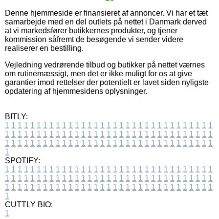
Denne hjemmeside er finansieret af annoncer. Vi har et tæt
samarbejde med en del outlets på nettet i Danmark derved
at vi markedsfører butikkernes produkter, og tjener
kommission såfremt de besøgende vi sender videre
realiserer en bestilling.
Vejledning vedrørende tilbud og butikker på nettet værnes
om rutinemæssigt, men det er ikke muligt for os at give
garantier imod rettelser der potentielt er lavet siden nyligste
opdatering af hjemmesidens oplysninger.
BITLY:
1
1
1
1
1
1
1
1
1
1
1
1
1
1
1
1
1
1
1
1
1
1
1
1
1
1
1
1
1
1
1
1
1
1
1
1
1
1
1
1
1
1
1
1
1
1
1
1
1
1
1
1
1
1
1
1
1
1
1
1
1
1
1
1
1
1
1
1
1
1
1
1
1
1
1
1
1
1
1
1
1
1
1
1
1
1
1
1
1
1
1
1
1
1
1
1
1
1
1
1
SPOTIFY:
1
1
1
1
1
1
1
1
1
1
1
1
1
1
1
1
1
1
1
1
1
1
1
1
1
1
1
1
1
1
1
1
1
1
1
1
1
1
1
1
1
1
1
1
1
1
1
1
1
1
1
1
1
1
1
1
1
1
1
1
1
1
1
1
1
1
1
1
1
1
1
1
1
1
1
1
1
1
1
1
1
1
1
1
1
1
1
1
1
1
1
1
1
1
1
1
1
1
1
1
CUTTLY BIO:
1