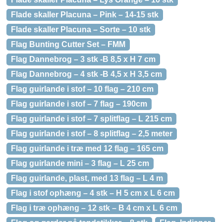
Flade skaller Placuna – Pink – 14-15 stk
Flade skaller Placuna – Sorte – 10 stk
Flag Bunting Cutter Set – FMM
Flag Dannebrog – 3 stk -B 8,5 x H 7 cm
Flag Dannebrog – 4 stk -B 4,5 x H 3,5 cm
Flag guirlande i stof – 10 flag – 210 cm
Flag guirlande i stof – 7 flag – 190cm
Flag guirlande i stof – 7 splitflag – L 215 cm
Flag guirlande i stof – 8 splitflag – 2,5 meter
Flag guirlande i træ med 12 flag – 165 cm
Flag guirlande mini – 3 flag – L 25 cm
Flag guirlande, plast, med 13 flag – L 4 m
Flag i stof ophæng – 4 stk – H 5 cm x L 6 cm
Flag i træ ophæng – 12 stk – B 4 cm x L 6 cm