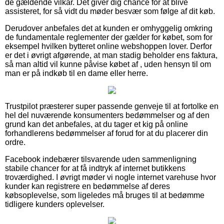
de gældende vilkår. Det giver dig chance for at blive
assisteret, for så vidt du møder besvær som følge af dit køb.
Derudover anbefales det at kunden er omhyggelig omkring
de fundamentale reglementer der gælder for købet, som for
eksempel hvilken bytteret online webshoppen lover. Derfor
er det i øvrigt afgørende, at man stadig beholder ens faktura,
så man altid vil kunne påvise købet af , uden hensyn til om
man er på indkøb til en dame eller herre.
Trustpilot præsterer super passende genveje til at fortolke en
hel del nuværende konsumenters bedømmelser og af den
grund kan det anbefales, at du tager et kig på online
forhandlerens bedømmelser af forud for at du placerer din
ordre.
Facebook indebærer tilsvarende uden sammenligning
stabile chancer for at få indtryk af internet butikkens
troværdighed. I øvrigt møder vi nogle internet varehuse hvor
kunder kan registrere en bedømmelse af deres
købsoplevelse, som ligeledes må bruges til at bedømme
tidligere kunders oplevelser.