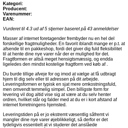
Kategori:
Producent:
Varenummer:
EAN:
Vurderet til
4.3
ud af 5 stjerner baseret på
43
anmeldelser
Masser af internet foretagender frembyder nu en hel del
forskellige fragtmuligheder. En favorit iblandt mange er p.t. at
afsende til en pakkeshop, fordi det giver dig fuld fleksibilitet
til at hente dine nye varer når der er mulighed for det.
Fragtformen er altså meget hensigtsmæssig, og endda
ligeledes den mindst kostelige fragtform ved køb af .
Du burde tillige afveje for og imod at vælge at få udbragt
hjem til dig selv eller til adressen på dit arbejde.
Leveringsformen er typisk en sjat mere omkostningsfuld,
men omvendt temmelig simpel. Den billigste form for
levering vil dog altid vise sig at være at du selv henter
ordren, hvilket står og falder med at du er i kort afstand af
internet forretningens hjemsted.
Leveringstiden på er jo ekstremt væsentlig såfremt vi
mangler dine nye varer øjeblikkeligt, så derfor er det
tydeligvis essentielt at vi studerer det anslåede