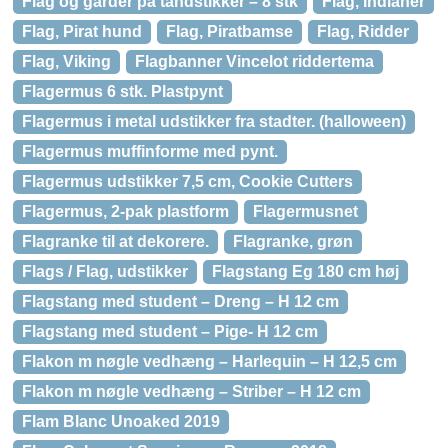
Flag og garder på tandstikker – 8 stk
Flag, Indianer
Flag, Pirat hund
Flag, Piratbamse
Flag, Ridder
Flag, Viking
Flagbanner Vincelot riddertema
Flagermus 6 stk. Plastpynt
Flagermus i metal udstikker fra stadter. (halloween)
Flagermus muffinforme med pynt.
Flagermus udstikker 7,5 cm, Cookie Cutters
Flagermus, 2-pak plastform
Flagermusnet
Flagranke til at dekorere.
Flagranke, grøn
Flags / Flag, udstikker
Flagstang Eg 180 cm høj
Flagstang med student – Dreng – H 12 cm
Flagstang med student – Pige- H 12 cm
Flakon m nøgle vedhæng – Harlequin – H 12,5 cm
Flakon m nøgle vedhæng – Striber – H 12 cm
Flam Blanc Unoaked 2019