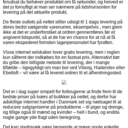
forudsat du behøver produktet om få sekunder, og herved er
det jo fornuftigt at man ser nærmere på tidshorisonten for
levering på det aktuelle produkt.
De fleste outlets på nettet stiller udsigt til 1 dags levering på
deres bedst sælgende varenumre, eksempelvis , men glem
ikke at det er underforstået at ordren gennemføres før et
angivent tidspunkt, så at de har en chance for at nå at få
varen ekspederet forinden lagerpersonalet har fyraften.
Visse internet selskaber lover gratis levering, men i reglen
kun såfremt der indkøbes for en fastsat pris. Alternativt bør
du gribe den billigste metode til levering, der i mange
tilfælde – ligegyldigt om man bor ved Viborg, Haderslev eller
Ebeltoft – vil være at få leveret ordren til et afhentningssted.
Det er i dag super simpelt for forbrugerne at finde frem til de
bedste priser på tværs af butikker på nettet, og derfor har
adskillige internet handler i Danmark set sig nødsaget til at
reducere salgspriserne på produkterne – til piger og drenge,
og tillige også til mænd og kvinder – helt i bund, og endda
nogle gange yde fragt uden beregning.
Det kan stadigvæk være lønnende at prøve nogle enkelte