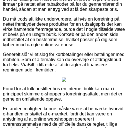
firmaer på nettet efter rabatkoder på før du gennemfører din
handel, sådan at man er tryg ved at få den skarpeste pris.
Du må trods alt ikke undervurdere, at hvis en forretning på
nettet frembyder deres produkter for en udsalgspris der kan
virke hamrende fremragende, burde det i nogle tilfælde være
et bevis på en uægte butik. Kortkøb er på den anden side
indbefattet af en bestemmelse, hvilket passer på dig som
køber imod uægte online varehuse.
Generelt slår vi et slag for kortbetalinger eller betalinger med
mobilen. Som et alternativ kan du overveje et afdragstilbud
fra f.eks. ViaBill, i tilfælde af at du agter at finansiere
regningen ude i fremtiden.
Forud for at folk bestiller hos en internet butik kan man i
princippet skimme e-shoppens forretningsaftale, men det er
gerne en omfattende opgave.
En anden mulighed kunne måske være at bemærke hvorvidt
e-handlen er støttet af e-mærket, fordi det kan være en
antydning af at online webshoppen opererer i
overensstemmelse med de officielle danske regler, tillige