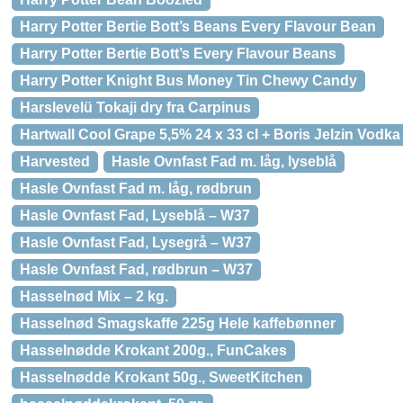
Harry Potter Bertie Bott’s Beans Every Flavour Bean
Harry Potter Bertie Bott’s Every Flavour Beans
Harry Potter Knight Bus Money Tin Chewy Candy
Harslevelü Tokaji dry fra Carpinus
Hartwall Cool Grape 5,5% 24 x 33 cl + Boris Jelzin Vodka
Harvested
Hasle Ovnfast Fad m. låg, lyseblå
Hasle Ovnfast Fad m. låg, rødbrun
Hasle Ovnfast Fad, Lyseblå – W37
Hasle Ovnfast Fad, Lysegrå – W37
Hasle Ovnfast Fad, rødbrun – W37
Hasselnød Mix – 2 kg.
Hasselnød Smagskaffe 225g Hele kaffebønner
Hasselnødde Krokant 200g., FunCakes
Hasselnødde Krokant 50g., SweetKitchen