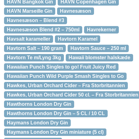
HAVN Bangkok Gin
HAVN Copenhagen Gin
HAVN Marseille Gin
Havnesæson
Havnesæson – Blend #3
Havnesæson Blend #2 – 750ml
Havrekerner
Havsalt karameller
Havtorn Karamel
Havtorn Salt – 190 gram
Havtorn Sauce – 250 ml
Havtorn Te m/Lyng 3kg
Hawaii blomster halskæde
Hawaiian Punch Singles to go! Fruit Juicy Red
Hawaiian Punch Wild Purple Smash Singles to Go
Hawkes, Urban Orchard Cider – Fra Storbritannien
Hawkes, Urban Orchard Cider 50 cl. – Fra Storbritannien
Hawthorns London Dry Gin
Hawthorns London Dry Gin – 5 CL / 10 CL
Haymans London Dry Gin
Haymans London Dry Gin miniature (5 cl)