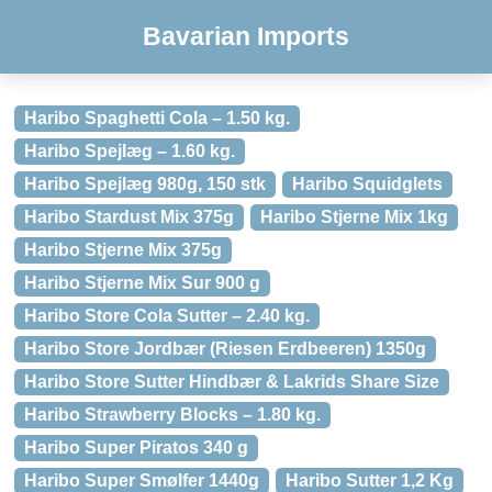
Bavarian Imports
Haribo Spaghetti Cola – 1.50 kg.
Haribo Spejlæg – 1.60 kg.
Haribo Spejlæg 980g, 150 stk
Haribo Squidglets
Haribo Stardust Mix 375g
Haribo Stjerne Mix 1kg
Haribo Stjerne Mix 375g
Haribo Stjerne Mix Sur 900 g
Haribo Store Cola Sutter – 2.40 kg.
Haribo Store Jordbær (Riesen Erdbeeren) 1350g
Haribo Store Sutter Hindbær & Lakrids Share Size
Haribo Strawberry Blocks – 1.80 kg.
Haribo Super Piratos 340 g
Haribo Super Smølfer 1440g
Haribo Sutter 1,2 Kg