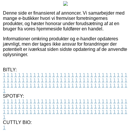
Denne side er finansieret af annoncer. Vi samarbejder med
mange e-butikker hvori vi fremviser forretningernes
produkter, og høster honorar under forudsætning af at en
bruger fra vores hjemmeside fuldfører en handel.
Informationer omkring produkter og e-handler opdateres
jævnligt, men der tages ikke ansvar for forandringer der
potentielt er iværksat siden sidste opdatering af de anvendte
oplysninger.
BITLY:
1
1
1
1
1
1
1
1
1
1
1
1
1
1
1
1
1
1
1
1
1
1
1
1
1
1
1
1
1
1
1
1
1
1
1
1
1
1
1
1
1
1
1
1
1
1
1
1
1
1
1
1
1
1
1
1
1
1
1
1
1
1
1
1
1
1
1
1
1
1
1
1
1
1
1
1
1
1
1
1
1
1
1
1
1
1
1
1
1
1
1
1
1
1
1
1
1
1
1
1
SPOTIFY:
1
1
1
1
1
1
1
1
1
1
1
1
1
1
1
1
1
1
1
1
1
1
1
1
1
1
1
1
1
1
1
1
1
1
1
1
1
1
1
1
1
1
1
1
1
1
1
1
1
1
1
1
1
1
1
1
1
1
1
1
1
1
1
1
1
1
1
1
1
1
1
1
1
1
1
1
1
1
1
1
1
1
1
1
1
1
1
1
1
1
1
1
1
1
1
1
1
1
1
1
CUTTLY BIO:
1