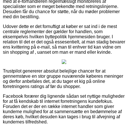
med at e-forhandleren regelmæssigt monitoreres af
specialister som er meget bekendte med retningslinjerne.
Desuden får du chance for støtte, når du møder problemer
med din bestilling.
Udover dette er det fornuftigt at køber er sat ind i de mest
centrale reglementer der gælder for handlen, som
eksempelvis hvilken byttepolitik hjemmesiden bruger. I
relation til det er det også essesentielt, at man stadig bevarer
ens kvittering på e-mail, så man til enhver tid kan vidne om
sin shopping af , uanset om man er mand eller kvinde.
Trustpilot genererer absolut belejlige chancer for at
gennemstøve en stor gruppe nuværende køberes meninger
og derfor anbefales det, at du tager et kig på online
forretningens ratings af før du shopper.
Facebook forærer dig lignende sådan set nyttige muligheder
for at få kendskab til internet forretningens kundefokus.
Foruden det er der en række internet handler som giver
kunderne mulighed for at sammensætte en bedømmelse af
deres køb, hvilket desuden kan tages i brug til afvejning af
kundernes tilfredshed.