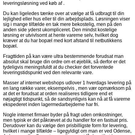
leveringsløsning ved køb af .
Du kan ligeledes tænke over at vælge at få udbragt til din
lejlighed eller hus eller til din arbejdsplads. Løsningen viser
sig i mange tilfælde en tak mere bekostelig, men på den
anden side yderst ukompliceret. Den mindst kostelige
løsning er utvivlsomt at hente varerne selv, hvilket dog
kræver at du har bopæl med kort afstand til netbutikkens
bopæl.
Fragttiden på kan være ultra bestemmende forudsat man
absolut skal bruge din ordre om et øjeblik, så derfor er det
tydeligvis meningsfuldt at du checker det forventede
leveringstidspunkt ved den relevante vare.
Masser af internet webshops udlover 1 hverdags levering på
en lang række varer, eksempelvis , men vær opmærksom på
at det er forudsat at orden realiseres tidligere end et
nøjagtigt tidspunkt, så de sandsynligvis kan nå at få varerne
ekspederet inden lagermedarbejderne har fri.
Nogle internet firmaer byder på fragt uden omkostninger,
men typisk er det påkrævet at du handler for en fastsat pris.
Derudover kan du vælge den prisbilligste form for levering,
hvilket i mange tilfælde – ligegyldigt om man er ved Odense,