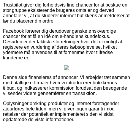
Trustpilot giver dig forholdsvis fine chancer for at beskue en
stor gruppe eksisterende brugeres omtaler og derved
anbefaler vi, at du studerer internet butikkens anmeldelser af
før du placerer din ordre.
Facebook forærer dig derudover ganske ønskværdige
chancer for at få en idé om e-handlens kundefokus.
Desuden er der faktisk e-forretninger hvor det er muligt at
registrere en vurdering af deres købsoplevelse, hvilket
ydermere må anvendes til at fornemme hvor tilfredse
kunderne er.
Denne side finansieres af annoncer. Vi arbejder tæt sammen
med utallige e-firmaer hvori vi introducerer butikkernes
tilbud, og indkasserer kommission forudsat den besøgende
vi sender videre gennemfører en transaktion.
Oplysninger omkring produkter og internet foretagender
ajourføres hele tiden, men vi giver ingen garanti imod
rettelser der potentielt er implementeret siden vi sidst
opdaterede de viste informationer.