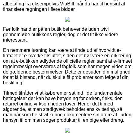
afbetaling fra eksempelvis ViaBill, når du har til hensigt at
finansiere regningen i flere bidder.
Før folk handler på en butik behøver de uden tvivl
gennemløbe butikkens regler, dog er det tit ikke videre
interessant.
En nemmere løsning kan være at finde ud af hvorvidt e-
firmaet er e-mærke tilsluttet, siden det bør være en erklæring
om at e-butikken adlyder de officielle regler, samt at e-firmaet
regelmæssigt overværes af fagfolk som har megen viden om
de gældende bestemmelser. Dette er desuden din mulighed
for at få bistand, når du skulle få problemer som følge af din
bestilling.
Tilmed tilråder vi at køberen er sat ind i de fundamentale
betingelser der kan have betydning for ordren, f.eks. den
returret online virksomheden lover. Her er det tilmed
afgørende, at man stadigvæk beholder ens kvittering, så
man når som helst vil kunne dokumentere sin ordre af , uden
hensyn til om man søger produkter til en pige eller dreng.