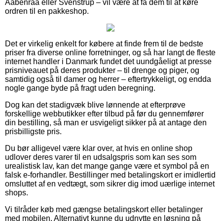
Aabenraa eller Svenstrup – vil være at få dem til at køre
ordren til en pakkeshop.
Det er virkelig enkelt for købere at finde frem til de bedste
priser fra diverse online forretninger, og så har langt de fleste
internet handler i Danmark fundet det uundgåeligt at presse
prisniveauet på deres produkter – til drenge og piger, og
samtidig også til damer og herrer – eftertrykkeligt, og endda
nogle gange byde på fragt uden beregning.
Dog kan det stadigvæk blive lønnende at efterprøve
forskellige webbutikker efter tilbud på før du gennemfører
din bestilling, så man er usvigeligt sikker på at antage den
prisbilligste pris.
Du bør alligevel være klar over, at hvis en online shop
udlover deres varer til en udsalgspris som kan ses som
urealistisk lav, kan det mange gange være et symbol på en
falsk e-forhandler. Bestillinger med betalingskort er imidlertid
omsluttet af en vedtægt, som sikrer dig imod uærlige internet
shops.
Vi tilråder køb med gængse betalingskort eller betalinger
med mobilen. Alternativt kunne du udnytte en løsning på