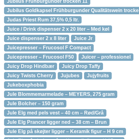
Jubilus Frühburgunder trocken 11
Jubilus Goldkapsel Frühburgunder Qualitätswein trocke
Judas Priest Rum 37,5% 0,5 ltr.
Juice / Drink dispenser 2 x 20 liter – Med køl
Juice dispenser 2 x 8 liter
Juice Jr
Juicepresser – Frucosol F Compact
Juicepresser – Frucosol F50
Juicer – professionel
Juicy Drop Hindbær
Juicy Drop Taffy
Juicy Twists Cherry
Jujubes
Jujyfruits
Jukeboxphobia
Jule Blommemarmelade – MEYERS, 275 gram
Jule Bolcher – 150 gram
Jule Elg med pels vest – 40 cm – Rød/Grå
Jule Elg Prancer ligger ned – 38 cm – Brun
Jule Elg på skøjter ligger – Keramik figur – H 9 cm