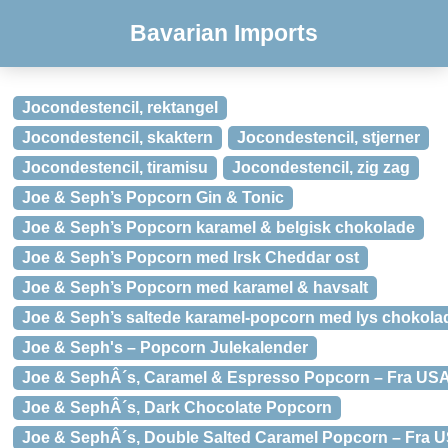
Bavarian Imports
Jocondestencil, rektangel
Jocondestencil, skaktern
Jocondestencil, stjerner
Jocondestencil, tiramisu
Jocondestencil, zig zag
Joe & Seph’s Popcorn Gin & Tonic
Joe & Seph’s Popcorn karamel & belgisk chokolade
Joe & Seph’s Popcorn med Irsk Cheddar ost
Joe & Seph’s Popcorn med karamel & havsalt
Joe & Seph’s saltede karamel-popcorn med lys chokola
Joe & Seph's – Popcorn Julekalender
Joe & SephÂ´s, Caramel & Espresso Popcorn – Fra US
Joe & SephÂ´s, Dark Chocolate Popcorn
Joe & SephÂ´s, Double Salted Caramel Popcorn – Fra 