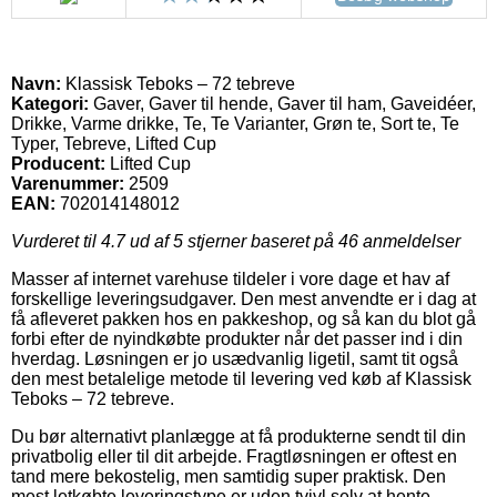
Navn:
Klassisk Teboks – 72 tebreve
Kategori:
Gaver, Gaver til hende, Gaver til ham, Gaveidéer,
Drikke, Varme drikke, Te, Te Varianter, Grøn te, Sort te, Te
Typer, Tebreve, Lifted Cup
Producent:
Lifted Cup
Varenummer:
2509
EAN:
702014148012
Vurderet til
4.7
ud af 5 stjerner baseret på
46
anmeldelser
Masser af internet varehuse tildeler i vore dage et hav af
forskellige leveringsudgaver. Den mest anvendte er i dag at
få afleveret pakken hos en pakkeshop, og så kan du blot gå
forbi efter de nyindkøbte produkter når det passer ind i din
hverdag. Løsningen er jo usædvanlig ligetil, samt tit også
den mest betalelige metode til levering ved køb af Klassisk
Teboks – 72 tebreve.
Du bør alternativt planlægge at få produkterne sendt til din
privatbolig eller til dit arbejde. Fragtløsningen er oftest en
tand mere bekostelig, men samtidig super praktisk. Den
mest letkøbte leveringstype er uden tvivl selv at hente