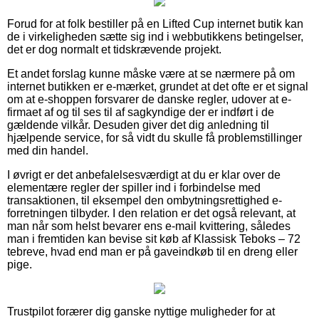
Forud for at folk bestiller på en Lifted Cup internet butik kan
de i virkeligheden sætte sig ind i webbutikkens betingelser,
det er dog normalt et tidskrævende projekt.
Et andet forslag kunne måske være at se nærmere på om
internet butikken er e-mærket, grundet at det ofte er et signal
om at e-shoppen forsvarer de danske regler, udover at e-
firmaet af og til ses til af sagkyndige der er indført i de
gældende vilkår. Desuden giver det dig anledning til
hjælpende service, for så vidt du skulle få problemstillinger
med din handel.
I øvrigt er det anbefalelsesværdigt at du er klar over de
elementære regler der spiller ind i forbindelse med
transaktionen, til eksempel den ombytningsrettighed e-
forretningen tilbyder. I den relation er det også relevant, at
man når som helst bevarer ens e-mail kvittering, således
man i fremtiden kan bevise sit køb af Klassisk Teboks – 72
tebreve, hvad end man er på gaveindkøb til en dreng eller
pige.
Trustpilot forærer dig ganske nyttige muligheder for at