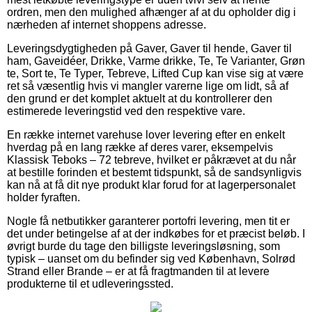
ordren, men den mulighed afhænger af at du opholder dig i
nærheden af internet shoppens adresse.
Leveringsdygtigheden på Gaver, Gaver til hende, Gaver til
ham, Gaveidéer, Drikke, Varme drikke, Te, Te Varianter, Grøn
te, Sort te, Te Typer, Tebreve, Lifted Cup kan vise sig at være
ret så væsentlig hvis vi mangler varerne lige om lidt, så af
den grund er det komplet aktuelt at du kontrollerer den
estimerede leveringstid ved den respektive vare.
En række internet varehuse lover levering efter en enkelt
hverdag på en lang række af deres varer, eksempelvis
Klassisk Teboks – 72 tebreve, hvilket er påkrævet at du når
at bestille forinden et bestemt tidspunkt, så de sandsynligvis
kan nå at få dit nye produkt klar forud for at lagerpersonalet
holder fyraften.
Nogle få netbutikker garanterer portofri levering, men tit er
det under betingelse af at der indkøbes for et præcist beløb. I
øvrigt burde du tage den billigste leveringsløsning, som
typisk – uanset om du befinder sig ved København, Solrød
Strand eller Brande – er at få fragtmanden til at levere
produkterne til et udleveringssted.