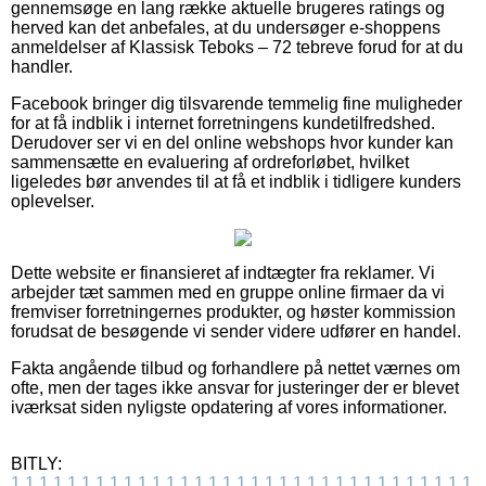
gennemsøge en lang række aktuelle brugeres ratings og
herved kan det anbefales, at du undersøger e-shoppens
anmeldelser af Klassisk Teboks – 72 tebreve forud for at du
handler.
Facebook bringer dig tilsvarende temmelig fine muligheder
for at få indblik i internet forretningens kundetilfredshed.
Derudover ser vi en del online webshops hvor kunder kan
sammensætte en evaluering af ordreforløbet, hvilket
ligeledes bør anvendes til at få et indblik i tidligere kunders
oplevelser.
Dette website er finansieret af indtægter fra reklamer. Vi
arbejder tæt sammen med en gruppe online firmaer da vi
fremviser forretningernes produkter, og høster kommission
forudsat de besøgende vi sender videre udfører en handel.
Fakta angående tilbud og forhandlere på nettet værnes om
ofte, men der tages ikke ansvar for justeringer der er blevet
iværksat siden nyligste opdatering af vores informationer.
BITLY:
1
1
1
1
1
1
1
1
1
1
1
1
1
1
1
1
1
1
1
1
1
1
1
1
1
1
1
1
1
1
1
1
1