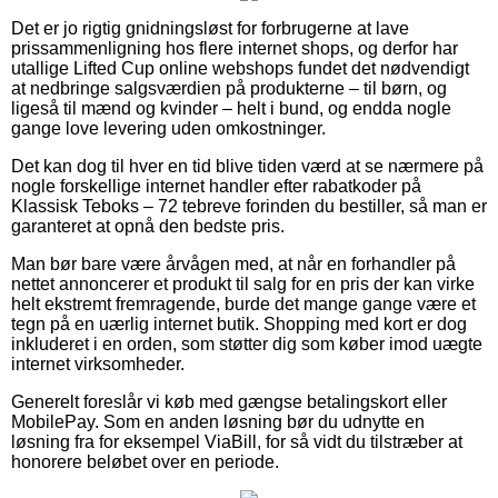
Det er jo rigtig gnidningsløst for forbrugerne at lave
prissammenligning hos flere internet shops, og derfor har
utallige Lifted Cup online webshops fundet det nødvendigt
at nedbringe salgsværdien på produkterne – til børn, og
ligeså til mænd og kvinder – helt i bund, og endda nogle
gange love levering uden omkostninger.
Det kan dog til hver en tid blive tiden værd at se nærmere på
nogle forskellige internet handler efter rabatkoder på
Klassisk Teboks – 72 tebreve forinden du bestiller, så man er
garanteret at opnå den bedste pris.
Man bør bare være årvågen med, at når en forhandler på
nettet annoncerer et produkt til salg for en pris der kan virke
helt ekstremt fremragende, burde det mange gange være et
tegn på en uærlig internet butik. Shopping med kort er dog
inkluderet i en orden, som støtter dig som køber imod uægte
internet virksomheder.
Generelt foreslår vi køb med gængse betalingskort eller
MobilePay. Som en anden løsning bør du udnytte en
løsning fra for eksempel ViaBill, for så vidt du tilstræber at
honorere beløbet over en periode.