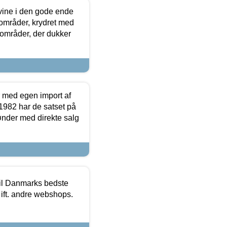
 vine i den gode ende
e områder, krydret med
 områder, der dukker
r med egen import af
i 1982 har de satset på
ønder med direkte salg
 til Danmarks bedste
 ift. andre webshops.