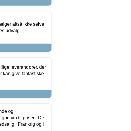
ælger altså ikke selve
res udvalg.
lige leverandører, der
r kan give fantastiske
unde og
od vin til prisen. De
dsalig i Frankrig og i