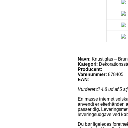
Navn:
Knust glas – Brun
Kategori:
Dekorationsst
Producent:
Varenummer:
878405
EAN:
Vurderet til
4.8
ud af 5 st
En masse internet selska
anvendt er efterhånden at
passer dig. Leveringsmet
leveringsudgave ved køb
Du bør ligeledes foretræk