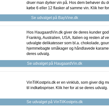
druer man dyrker vin på. Hos dem behøver du der
købe 6 eller 12 flasker af samme vin. Klik her fo
Se udvalget på BayVine.dk
Hos HaugaardVin.dk giver de deres kunder gode
Frankrig, Australien, USA, Italien og resten af v
udvalgte delikatesser som bl.a. chokolade, gourm
hjemmebagte småkager og håndlavede karameller
deres udvalg.
Se udvalget på HaugaardVin.dk
VinTilKostpris.dk er en vinklub, som giver dig m
til indkøbspriser. Klik her for at se deres udvalg.
Se udvalget på VinTilKostpris.dk