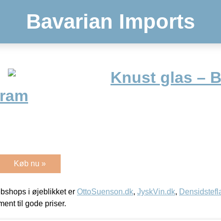
Bavarian Imports
Knust glas – B
gram
Køb nu »
shops i øjeblikket er
OttoSuenson.dk
,
JyskVin.dk
,
Densidstefl
ment til gode priser.