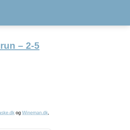
run – 2-5
aske.dk
og
Wineman.dk
,