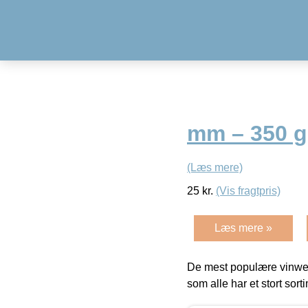
mm – 350 
(Læs mere)
25
kr.
(Vis fragtpris)
Læs mere »
De mest populære vinweb
som alle har et stort sorti