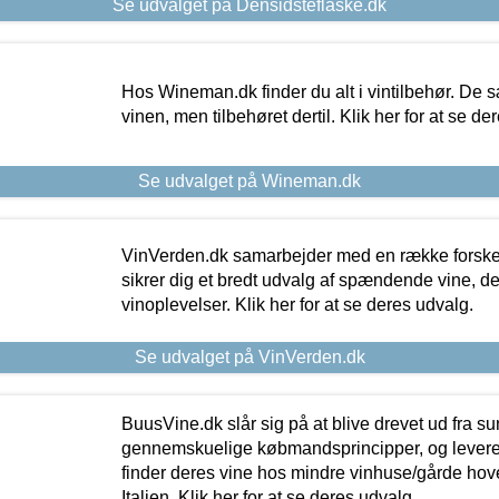
Se udvalget på Densidsteflaske.dk
Hos Wineman.dk finder du alt i vintilbehør. De s
vinen, men tilbehøret dertil. Klik her for at se de
Se udvalget på Wineman.dk
VinVerden.dk samarbejder med en række forskel
sikrer dig et bredt udvalg af spændende vine, de
vinoplevelser. Klik her for at se deres udvalg.
Se udvalget på VinVerden.dk
BuusVine.dk slår sig på at blive drevet ud fra s
gennemskuelige købmandsprincipper, og levere g
finder deres vine hos mindre vinhuse/gårde hove
Italien. Klik her for at se deres udvalg.