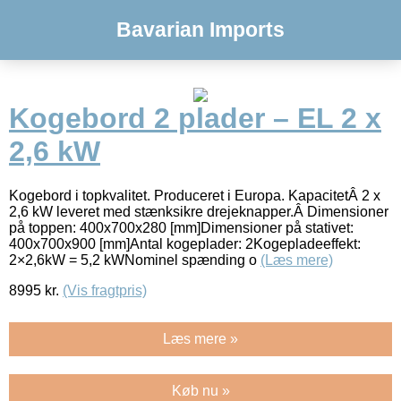
Bavarian Imports
Kogebord 2 plader – EL 2 x
2,6 kW
Kogebord i topkvalitet. Produceret i Europa. KapacitetÂ 2 x
2,6 kW leveret med stænksikre drejeknapper.Â Dimensioner
på toppen: 400x700x280 [mm]Dimensioner på stativet:
400x700x900 [mm]Antal kogeplader: 2Kogepladeeffekt:
2×2,6kW = 5,2 kWNominel spænding o
(Læs mere)
8995
kr.
(Vis fragtpris)
Læs mere »
Køb nu »