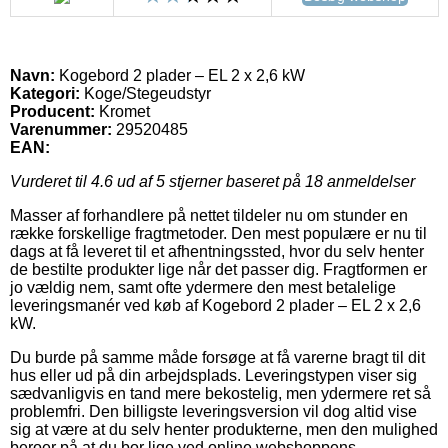
Navn:
Kogebord 2 plader – EL 2 x 2,6 kW
Kategori:
Koge/Stegeudstyr
Producent:
Kromet
Varenummer:
29520485
EAN:
Vurderet til
4.6
ud af 5 stjerner baseret på
18
anmeldelser
Masser af forhandlere på nettet tildeler nu om stunder en
række forskellige fragtmetoder. Den mest populære er nu til
dags at få leveret til et afhentningssted, hvor du selv henter
de bestilte produkter lige når det passer dig. Fragtformen er
jo vældig nem, samt ofte ydermere den mest betalelige
leveringsmanér ved køb af Kogebord 2 plader – EL 2 x 2,6
kW.
Du burde på samme måde forsøge at få varerne bragt til dit
hus eller ud på din arbejdsplads. Leveringstypen viser sig
sædvanligvis en tand mere bekostelig, men ydermere ret så
problemfri. Den billigste leveringsversion vil dog altid vise
sig at være at du selv henter produkterne, men den mulighed
beroer på at du bor lige ved online webshoppens