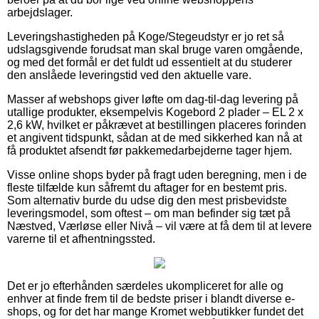
arbejdslager.
Leveringshastigheden på Koge/Stegeudstyr er jo ret så
udslagsgivende forudsat man skal bruge varen omgående,
og med det formål er det fuldt ud essentielt at du studerer
den anslåede leveringstid ved den aktuelle vare.
Masser af webshops giver løfte om dag-til-dag levering på
utallige produkter, eksempelvis Kogebord 2 plader – EL 2 x
2,6 kW, hvilket er påkrævet at bestillingen placeres forinden
et angivent tidspunkt, sådan at de med sikkerhed kan nå at
få produktet afsendt før pakkemedarbejderne tager hjem.
Visse online shops byder på fragt uden beregning, men i de
fleste tilfælde kun såfremt du aftager for en bestemt pris.
Som alternativ burde du udse dig den mest prisbevidste
leveringsmodel, som oftest – om man befinder sig tæt på
Næstved, Værløse eller Nivå – vil være at få dem til at levere
varerne til et afhentningssted.
Det er jo efterhånden særdeles ukompliceret for alle og
enhver at finde frem til de bedste priser i blandt diverse e-
shops, og for det har mange Kromet webbutikker fundet det