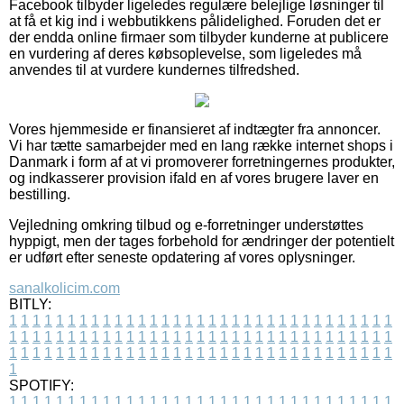
Facebook tilbyder ligeledes regulære belejlige løsninger til
at få et kig ind i webbutikkens pålidelighed. Foruden det er
der endda online firmaer som tilbyder kunderne at publicere
en vurdering af deres købsoplevelse, som ligeledes må
anvendes til at vurdere kundernes tilfredshed.
Vores hjemmeside er finansieret af indtægter fra annoncer.
Vi har tætte samarbejder med en lang række internet shops i
Danmark i form af at vi promoverer forretningernes produkter,
og indkasserer provision ifald en af vores brugere laver en
bestilling.
Vejledning omkring tilbud og e-forretninger understøttes
hyppigt, men der tages forbehold for ændringer der potentielt
er udført efter seneste opdatering af vores oplysninger.
sanalkolicim.com
BITLY:
1
1
1
1
1
1
1
1
1
1
1
1
1
1
1
1
1
1
1
1
1
1
1
1
1
1
1
1
1
1
1
1
1
1
1
1
1
1
1
1
1
1
1
1
1
1
1
1
1
1
1
1
1
1
1
1
1
1
1
1
1
1
1
1
1
1
1
1
1
1
1
1
1
1
1
1
1
1
1
1
1
1
1
1
1
1
1
1
1
1
1
1
1
1
1
1
1
1
1
1
SPOTIFY:
1
1
1
1
1
1
1
1
1
1
1
1
1
1
1
1
1
1
1
1
1
1
1
1
1
1
1
1
1
1
1
1
1