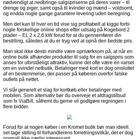
nødvendigt at nedbringe salgspriserne på deres varer – til
drenge og piger, samt også til kvinder og mænd – voldsomt,
og endda nogle gange garantere levering uden beregning.
Men det kan til hver en tid vise sig profitabelt at kigge forbi
nogle forskellige online shops efter udsalg på Kogebord 2
plader – EL 2 x 2,6 kW forud for at du gennemfører din
bestilling, således at du er tryg ved at opnå den bedste pris.
Man skal ikke desto mindre være opmærksom på, at når en
online butik afhænder produkter til salg for en salgspris som
anses for uforståeligt attraktiv, kunne det ofte være en varsel
om en svindel netbutik. Betalinger med kort er dog omsluttet
af en bestemmelse, der passer på køberen overfor falske
outlets på nettet.
Vi slår generelt et slag for kortkøb eller betalinger med
mobilen. Som alternativ bør du overveje et afdragstilbud
som fx ViaBill, såfremt du gerne vil godtgøre regningen i
flere bidder.
Forud for at nogen køber i en Kromet butik bør man ideelt
set tage stilling til forhandlerens forretningsvilkår, det er dog
normalt ikke særlig interessant.