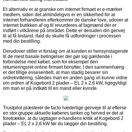
Et alternativ er at granske om internet firmaet er e-mærket
medlem, siden det almindeligvis er en sikkerhed for at
internet forhandleren efterkommer de danske love, udover at
internet butikken af og til revurderes af fagmænd der er
indført i vilkårene på området. Dette er desuden din genvej
til at få bistand, ifald du skulle få udfordringer i processen
med din bestilling.
Derudover stiller vi forslag om at kunden er hensynstagende
til de mest basale betingelser der gør sig gældende i
forbindelse med købet, som for eksempel den
returneringsret online firmaet benytter. I den sammenhæng
er det tillige essesentielt, at man stadig bevarer sin
ordrekvittering, således man en anden gang vil kunne vidne
om ordren af Kogebord 2 plader – EL 2 x 2,6 kW, ligegyldigt
om man er på indkøb til en mand eller kvinde.
Trustpilot præsterer de facto hæderlige genveje til at efterse
en stor gruppe aktuelle køberes tanker og herved er det at
foretrække, at du iagttager e-handlens kritik af Kogebord 2
plader – EL 2 x 2,6 kW før du lægger din bestilling.