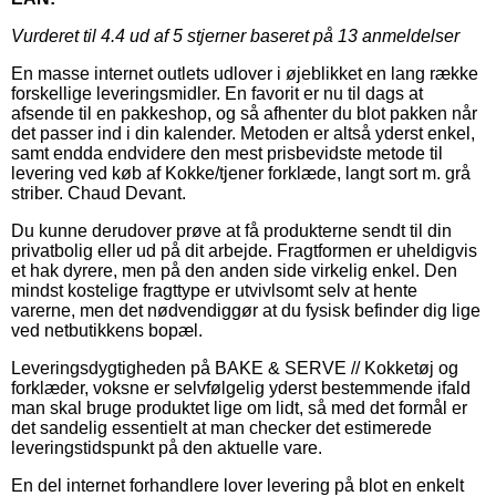
Vurderet til
4.4
ud af 5 stjerner baseret på
13
anmeldelser
En masse internet outlets udlover i øjeblikket en lang række
forskellige leveringsmidler. En favorit er nu til dags at
afsende til en pakkeshop, og så afhenter du blot pakken når
det passer ind i din kalender. Metoden er altså yderst enkel,
samt endda endvidere den mest prisbevidste metode til
levering ved køb af Kokke/tjener forklæde, langt sort m. grå
striber. Chaud Devant.
Du kunne derudover prøve at få produkterne sendt til din
privatbolig eller ud på dit arbejde. Fragtformen er uheldigvis
et hak dyrere, men på den anden side virkelig enkel. Den
mindst kostelige fragttype er utvivlsomt selv at hente
varerne, men det nødvendiggør at du fysisk befinder dig lige
ved netbutikkens bopæl.
Leveringsdygtigheden på BAKE & SERVE // Kokketøj og
forklæder, voksne er selvfølgelig yderst bestemmende ifald
man skal bruge produktet lige om lidt, så med det formål er
det sandelig essentielt at man checker det estimerede
leveringstidspunkt på den aktuelle vare.
En del internet forhandlere lover levering på blot en enkelt