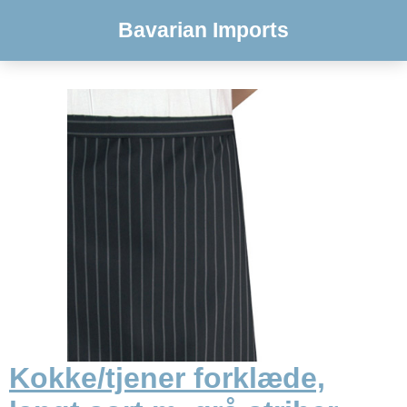
Bavarian Imports
Kokke/tjener forklæde,