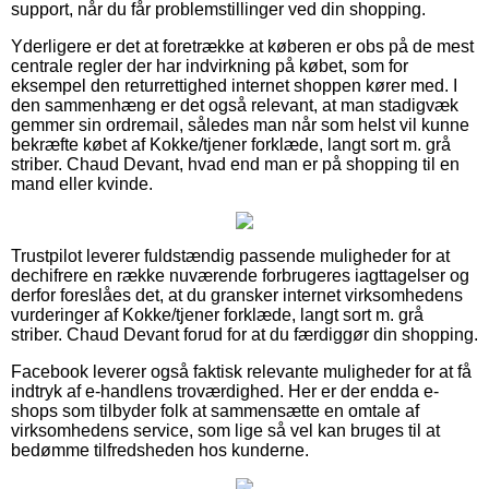
support, når du får problemstillinger ved din shopping.
Yderligere er det at foretrække at køberen er obs på de mest
centrale regler der har indvirkning på købet, som for
eksempel den returrettighed internet shoppen kører med. I
den sammenhæng er det også relevant, at man stadigvæk
gemmer sin ordremail, således man når som helst vil kunne
bekræfte købet af Kokke/tjener forklæde, langt sort m. grå
striber. Chaud Devant, hvad end man er på shopping til en
mand eller kvinde.
Trustpilot leverer fuldstændig passende muligheder for at
dechifrere en række nuværende forbrugeres iagttagelser og
derfor foreslåes det, at du gransker internet virksomhedens
vurderinger af Kokke/tjener forklæde, langt sort m. grå
striber. Chaud Devant forud for at du færdiggør din shopping.
Facebook leverer også faktisk relevante muligheder for at få
indtryk af e-handlens troværdighed. Her er der endda e-
shops som tilbyder folk at sammensætte en omtale af
virksomhedens service, som lige så vel kan bruges til at
bedømme tilfredsheden hos kunderne.