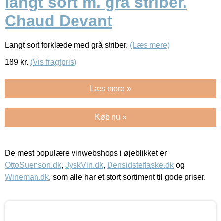
langt sort m. grå striber.
Chaud Devant
Langt sort forklæde med grå striber.
(Læs mere)
189
kr.
(Vis fragtpris)
Læs mere »
Køb nu »
De mest populære vinwebshops i øjeblikket er
OttoSuenson.dk
,
JyskVin.dk
,
Densidsteflaske.dk
og
Wineman.dk
, som alle har et stort sortiment til gode priser.