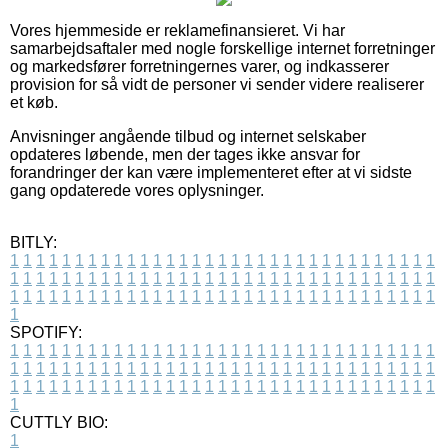
Vores hjemmeside er reklamefinansieret. Vi har
samarbejdsaftaler med nogle forskellige internet forretninger
og markedsfører forretningernes varer, og indkasserer
provision for så vidt de personer vi sender videre realiserer
et køb.
Anvisninger angående tilbud og internet selskaber
opdateres løbende, men der tages ikke ansvar for
forandringer der kan være implementeret efter at vi sidste
gang opdaterede vores oplysninger.
BITLY:
1
1
1
1
1
1
1
1
1
1
1
1
1
1
1
1
1
1
1
1
1
1
1
1
1
1
1
1
1
1
1
1
1
1
1
1
1
1
1
1
1
1
1
1
1
1
1
1
1
1
1
1
1
1
1
1
1
1
1
1
1
1
1
1
1
1
1
1
1
1
1
1
1
1
1
1
1
1
1
1
1
1
1
1
1
1
1
1
1
1
1
1
1
1
1
1
1
1
1
1
SPOTIFY:
1
1
1
1
1
1
1
1
1
1
1
1
1
1
1
1
1
1
1
1
1
1
1
1
1
1
1
1
1
1
1
1
1
1
1
1
1
1
1
1
1
1
1
1
1
1
1
1
1
1
1
1
1
1
1
1
1
1
1
1
1
1
1
1
1
1
1
1
1
1
1
1
1
1
1
1
1
1
1
1
1
1
1
1
1
1
1
1
1
1
1
1
1
1
1
1
1
1
1
1
CUTTLY BIO:
1