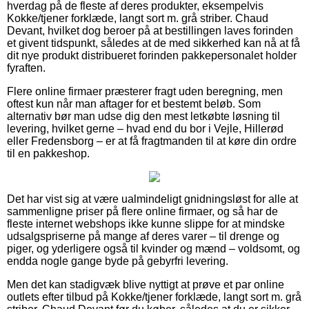
hverdag på de fleste af deres produkter, eksempelvis
Kokke/tjener forklæde, langt sort m. grå striber. Chaud
Devant, hvilket dog beroer på at bestillingen laves forinden
et givent tidspunkt, således at de med sikkerhed kan nå at få
dit nye produkt distribueret forinden pakkepersonalet holder
fyraften.
Flere online firmaer præsterer fragt uden beregning, men
oftest kun når man aftager for et bestemt beløb. Som
alternativ bør man udse dig den mest letkøbte løsning til
levering, hvilket gerne – hvad end du bor i Vejle, Hillerød
eller Fredensborg – er at få fragtmanden til at køre din ordre
til en pakkeshop.
Det har vist sig at være ualmindeligt gnidningsløst for alle at
sammenligne priser på flere online firmaer, og så har de
fleste internet webshops ikke kunne slippe for at mindske
udsalgspriserne på mange af deres varer – til drenge og
piger, og yderligere også til kvinder og mænd – voldsomt, og
endda nogle gange byde på gebyrfri levering.
Men det kan stadigvæk blive nyttigt at prøve et par online
outlets efter tilbud på Kokke/tjener forklæde, langt sort m. grå