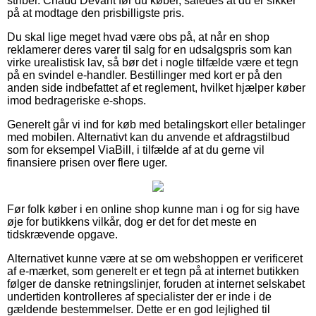
striber. Chaud Devant før du køber, således at du er sikker
på at modtage den prisbilligste pris.
Du skal lige meget hvad være obs på, at når en shop
reklamerer deres varer til salg for en udsalgspris som kan
virke urealistisk lav, så bør det i nogle tilfælde være et tegn
på en svindel e-handler. Bestillinger med kort er på den
anden side indbefattet af et reglement, hvilket hjælper køber
imod bedrageriske e-shops.
Generelt går vi ind for køb med betalingskort eller betalinger
med mobilen. Alternativt kan du anvende et afdragstilbud
som for eksempel ViaBill, i tilfælde af at du gerne vil
finansiere prisen over flere uger.
Før folk køber i en online shop kunne man i og for sig have
øje for butikkens vilkår, dog er det for det meste en
tidskrævende opgave.
Alternativet kunne være at se om webshoppen er verificeret
af e-mærket, som generelt er et tegn på at internet butikken
følger de danske retningslinjer, foruden at internet selskabet
undertiden kontrolleres af specialister der er inde i de
gældende bestemmelser. Dette er en god lejlighed til