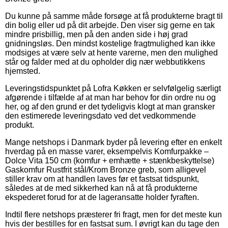
Du kunne på samme måde forsøge at få produkterne bragt til
din bolig eller ud på dit arbejde. Den viser sig gerne en tak
mindre prisbillig, men på den anden side i høj grad
gnidningsløs. Den mindst kostelige fragtmulighed kan ikke
modsiges at være selv at hente varerne, men den mulighed
står og falder med at du opholder dig nær webbutikkens
hjemsted.
Leveringstidspunktet på Lofra Køkken er selvfølgelig særligt
afgørende i tilfælde af at man har behov for din ordre nu og
her, og af den grund er det tydeligvis klogt at man gransker
den estimerede leveringsdato ved det vedkommende
produkt.
Mange netshops i Danmark byder på levering efter en enkelt
hverdag på en masse varer, eksempelvis Komfurpakke –
Dolce Vita 150 cm (komfur + emhætte + stænkbeskyttelse)
Gaskomfur Rustfrit stål/Krom Bronze greb, som alligevel
stiller krav om at handlen laves før et fastsat tidspunkt,
således at de med sikkerhed kan nå at få produkterne
ekspederet forud for at de lageransatte holder fyraften.
Indtil flere netshops præsterer fri fragt, men for det meste kun
hvis der bestilles for en fastsat sum. I øvrigt kan du tage den