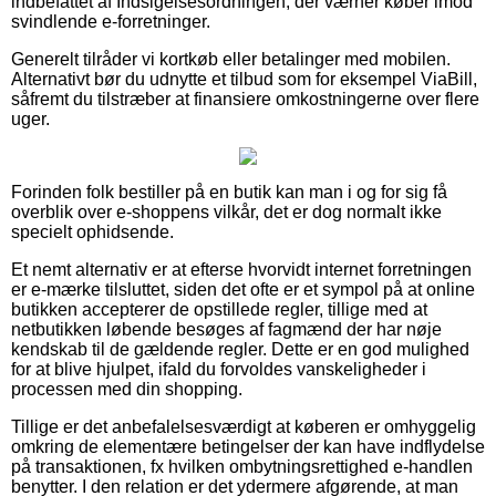
indbefattet af Indsigelsesordningen, der værner køber imod
svindlende e-forretninger.
Generelt tilråder vi kortkøb eller betalinger med mobilen.
Alternativt bør du udnytte et tilbud som for eksempel ViaBill,
såfremt du tilstræber at finansiere omkostningerne over flere
uger.
Forinden folk bestiller på en butik kan man i og for sig få
overblik over e-shoppens vilkår, det er dog normalt ikke
specielt ophidsende.
Et nemt alternativ er at efterse hvorvidt internet forretningen
er e-mærke tilsluttet, siden det ofte er et sympol på at online
butikken accepterer de opstillede regler, tillige med at
netbutikken løbende besøges af fagmænd der har nøje
kendskab til de gældende regler. Dette er en god mulighed
for at blive hjulpet, ifald du forvoldes vanskeligheder i
processen med din shopping.
Tillige er det anbefalelsesværdigt at køberen er omhyggelig
omkring de elementære betingelser der kan have indflydelse
på transaktionen, fx hvilken ombytningsrettighed e-handlen
benytter. I den relation er det ydermere afgørende, at man