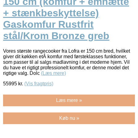
150 cm (komfur + emhætte
+ stænkbeskyttelse)
Gaskomfur Rustfrit
stål/Krom Bronze greb
Vores største rangecooker fra Lofra er 150 cm bred, hvilket
giver dit køkken etÂ komfur med førsteklasses funktioner,
som passer til al salgs madlavning i det moderne hjem. Vil
du have et rigtigt professionelt komfur, er denne model det
rigtige valg. Dolc
(Læs mere)
55995
kr.
(Vis fragtpris)
Læs mere »
Køb nu »