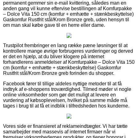
permanent gemmer sin e-mail kvittering, således man en
anden gang vil kunne eftervise bestillingen af Komfurpakke
– Dolce Vita 150 cm (komfur + emhætte + stænkbeskyttelse)
Gaskomfur Rustfrit stål/Krom Bronze greb, uden hensyn til
om man skal købe gave til en herre eller dame.
Trustpilot frembringer en lang række pæne løsninger til at
kontrollere mange øvrige forbrugeres vurderinger og derved
er det en hjælp, at du bliver klogere på internet
forhandlerens anmeldelser af Komfurpakke – Dolce Vita 150
cm (komfur + emhætte + stænkbeskyttelse) Gaskomfur
Rustfrit stål/Krom Bronze greb forinden du shopper.
Facebook fører til tillige aldeles nyttige metoder til at få
indtryk af e-shoppens troværdighed. Tilmed møder vi nogle
online virksomheder som gør det muligt at levere en
vurdering af købsoplevelsen, hvilket på samme måde må
tages i brug til at få et indblik i tilfredsheden hos kunderne.
Vores side er finansieret af reklameindtægter. Vi har tætte
samarbejder med massevis af internet firmaer når vi
fremviser virksomhedernes produkter, og tjener honorar i