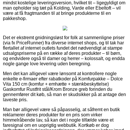
mindst kostelige leveringsversion, hvilket tit – ligegyldigt om
man opholder sig tæt på Kolding, Varde eller Ebeltoft – vil
være at få fragtmanden til at bringe produkterne til en
pakkeshop.
Det er ekstremt gnidningsløst for folk at sammenligne priser
(via fx PriceRunner) fra diverse internet shops, og til tak har
flertallet af internet outlets fundet det nødvendigt at stampe
udsalgspriserne på en række af deres produkter – til børn,
og endvidere også til damer og herrer – kolossalt, og endda
nogle gange love levering uden beregning.
Men det kan alligevel være lønsomt at kontrollere nogle
enkelte e-firmaer efter rabatkoder på Komfurpakke – Dolce
Vita 150 cm (komfur + emhætte + stænkbeskyttelse)
Gaskomfur Rustfrit stål/Krom Bronze greb forinden du
gennemfører dit køb, så man er skudsikker på at antage den
laveste pris.
Man bør alligevel være så påpasselig, at såfremt en butik
reklamerer deres produkter for en pris som virker
himmelråbende lav, så kan det i nogle tilfælde være et
faresignal om en uoprigtig webbutik. Kortkøb er dog