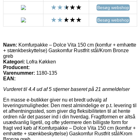
Besøg webshop
Besøg webshop
Navn:
Komfurpakke – Dolce Vita 150 cm (komfur + emhætte
+ stænkbeskyttelse) Gaskomfur Rustfrit stål/Krom Bronze
greb
Kategori:
Lofra Køkken
Producent:
Varenummer:
1180-135
EAN:
Vurderet til
4.4
ud af 5 stjerner baseret på
21
anmeldelser
En masse e-butikker giver nu et bredt udvalg af
leveringsmuligheder. Den mest almindelige er p.t. levering til
et afhentningssted, som giver dig fleksibiliteten til at hente
ordren når det passer ind i din hverdag. Fragtformen er altså
usædvanlig ligetil, og ofte ydermere den billigste form for
fragt ved køb af Komfurpakke – Dolce Vita 150 cm (komfur +
emhætte + stænkbeskyttelse) Gaskomfur Rustfrit stål/Krom
Bronze greb.