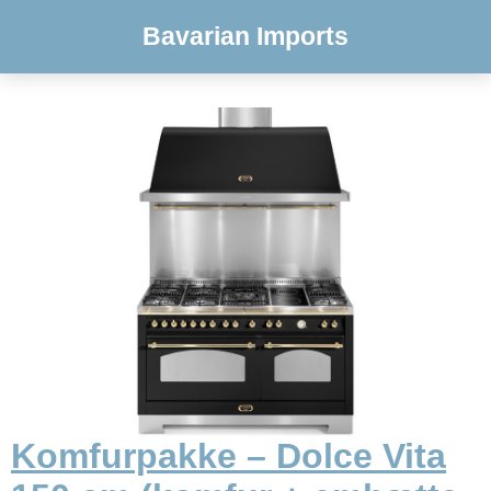
Bavarian Imports
Komfurpakke – Dolce Vita