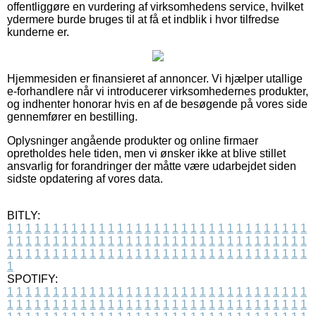
offentliggøre en vurdering af virksomhedens service, hvilket
ydermere burde bruges til at få et indblik i hvor tilfredse
kunderne er.
Hjemmesiden er finansieret af annoncer. Vi hjælper utallige
e-forhandlere når vi introducerer virksomhedernes produkter,
og indhenter honorar hvis en af de besøgende på vores side
gennemfører en bestilling.
Oplysninger angående produkter og online firmaer
opretholdes hele tiden, men vi ønsker ikke at blive stillet
ansvarlig for forandringer der måtte være udarbejdet siden
sidste opdatering af vores data.
BITLY:
1
1
1
1
1
1
1
1
1
1
1
1
1
1
1
1
1
1
1
1
1
1
1
1
1
1
1
1
1
1
1
1
1
1
1
1
1
1
1
1
1
1
1
1
1
1
1
1
1
1
1
1
1
1
1
1
1
1
1
1
1
1
1
1
1
1
1
1
1
1
1
1
1
1
1
1
1
1
1
1
1
1
1
1
1
1
1
1
1
1
1
1
1
1
1
1
1
1
1
1
SPOTIFY:
1
1
1
1
1
1
1
1
1
1
1
1
1
1
1
1
1
1
1
1
1
1
1
1
1
1
1
1
1
1
1
1
1
1
1
1
1
1
1
1
1
1
1
1
1
1
1
1
1
1
1
1
1
1
1
1
1
1
1
1
1
1
1
1
1
1