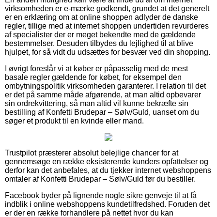
virksomheden er e-mærke godkendt, grundet at det generelt
er en erklæring om at online shoppen adlyder de danske
regler, tillige med at internet shoppen undertiden revurderes
af specialister der er meget bekendte med de gældende
bestemmelser. Desuden tilbydes du lejlighed til at blive
hjulpet, for så vidt du udsættes for besvær ved din shopping.
I øvrigt foreslår vi at køber er påpasselig med de mest
basale regler gældende for købet, for eksempel den
ombytningspolitik virksomheden garanterer. I relation til det
er det på samme måde afgørende, at man altid opbevarer
sin ordrekvittering, så man altid vil kunne bekræfte sin
bestilling af Konfetti Brudepar – Sølv/Guld, uanset om du
søger et produkt til en kvinde eller mand.
Trustpilot præsterer absolut belejlige chancer for at
gennemsøge en række eksisterende kunders opfattelser og
derfor kan det anbefales, at du tjekker internet webshoppens
omtaler af Konfetti Brudepar – Sølv/Guld før du bestiller.
Facebook byder på lignende nogle sikre genveje til at få
indblik i online webshoppens kundetilfredshed. Foruden det
er der en række forhandlere på nettet hvor du kan