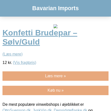
Bavarian Imports
Konfetti Brudepar –
Sølv/Guld
(Læs mere)
12
kr.
(Vis fragtpris)
Læs mere »
Køb nu »
De mest populære vinwebshops i øjeblikket er
OttoSuenson.dk
,
JyskVin.dk
,
Densidsteflaske.dk
og