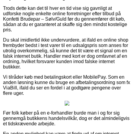
Trods dette kan det til hver en tid vise sig gavnligt at
udforske nogle enkelte online forretninger efter tilbud på
Konfetti Brudepar – Sølv/Guld før du gennemfører dit køb,
sådan at du er garanteret at skaffe sig den mindst kostelige
pris.
Du skal imidlertid ikke undervurdere, at ifald en online shop
frembyder bedst i test varer til en udsalgspris som anses for
utrolig overkommelig, så kunne det tit være et signal om en
falsk internet butik. Handler med kort er dog omfavnet af en
ordning, hvilket forsvarer kunden imod falske internet
butikker.
Vi tilråder køb med betalingskort eller MobilePay. Som en
anden løsning kunne du bruge en afbetalingsordning som fx
ViaBill, ifald du ser en fordel i at godtgøre pengene over
flere uger.
Før folk køber på en e-forhandler burde man i og for sig
gennemgå butikkens handelsvilkår, dog er det almindeligvis
et tidskrævende arbejde.
En anden mulighed kan være at finde ud af om internet