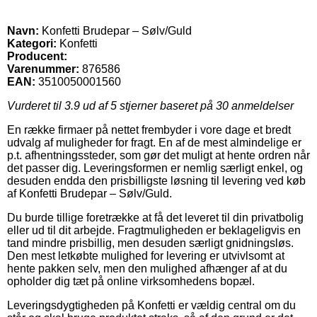
Navn:
Konfetti Brudepar – Sølv/Guld
Kategori:
Konfetti
Producent:
Varenummer:
876586
EAN:
3510050001560
Vurderet til
3.9
ud af 5 stjerner baseret på
30
anmeldelser
En række firmaer på nettet frembyder i vore dage et bredt
udvalg af muligheder for fragt. En af de mest almindelige er
p.t. afhentningssteder, som gør det muligt at hente ordren når
det passer dig. Leveringsformen er nemlig særligt enkel, og
desuden endda den prisbilligste løsning til levering ved køb
af Konfetti Brudepar – Sølv/Guld.
Du burde tillige foretrække at få det leveret til din privatbolig
eller ud til dit arbejde. Fragtmuligheden er beklageligvis en
tand mindre prisbillig, men desuden særligt gnidningsløs.
Den mest letkøbte mulighed for levering er utvivlsomt at
hente pakken selv, men den mulighed afhænger af at du
opholder dig tæt på online virksomhedens bopæl.
Leveringsdygtigheden på Konfetti er vældig central om du