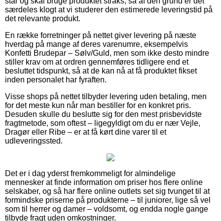
står og skal bruge produktet straks, så af den grund er det
særdeles klogt at vi studerer den estimerede leveringstid på
det relevante produkt.
En række forretninger på nettet giver levering på næste
hverdag på mange af deres varenumre, eksempelvis
Konfetti Brudepar – Sølv/Guld, men som ikke desto mindre
stiller krav om at ordren gennemføres tidligere end et
besluttet tidspunkt, så at de kan nå at få produktet fikset
inden personalet har fyraften.
Visse shops på nettet tilbyder levering uden betaling, men
for det meste kun når man bestiller for en konkret pris.
Desuden skulle du beslutte sig for den mest prisbevidste
fragtmetode, som oftest – ligegyldigt om du er nær Vejle,
Dragør eller Ribe – er at få kørt dine varer til et
udleveringssted.
Det er i dag yderst fremkommeligt for almindelige
mennesker at finde information om priser hos flere online
selskaber, og så har flere online outlets set sig tvunget til at
formindske priserne på produkterne – til juniorer, lige så vel
som til herrer og damer – voldsomt, og endda nogle gange
tilbyde fragt uden omkostninger.