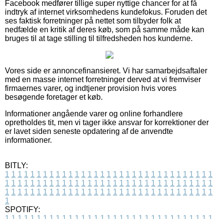
Facebook medfører tillige super nyttige chancer for at få
indtryk af internet virksomhedens kundefokus. Foruden det
ses faktisk forretninger på nettet som tilbyder folk at
nedfælde en kritik af deres køb, som på samme måde kan
bruges til at tage stilling til tilfredsheden hos kunderne.
Vores side er annoncefinansieret. Vi har samarbejdsaftaler
med en masse internet forretninger derved at vi fremviser
firmaernes varer, og indtjener provision hvis vores
besøgende foretager et køb.
Informationer angående varer og online forhandlere
opretholdes tit, men vi tager ikke ansvar for korrektioner der
er lavet siden seneste opdatering af de anvendte
informationer.
BITLY:
1
1
1
1
1
1
1
1
1
1
1
1
1
1
1
1
1
1
1
1
1
1
1
1
1
1
1
1
1
1
1
1
1
1
1
1
1
1
1
1
1
1
1
1
1
1
1
1
1
1
1
1
1
1
1
1
1
1
1
1
1
1
1
1
1
1
1
1
1
1
1
1
1
1
1
1
1
1
1
1
1
1
1
1
1
1
1
1
1
1
1
1
1
1
1
1
1
1
1
1
SPOTIFY:
1
1
1
1
1
1
1
1
1
1
1
1
1
1
1
1
1
1
1
1
1
1
1
1
1
1
1
1
1
1
1
1
1