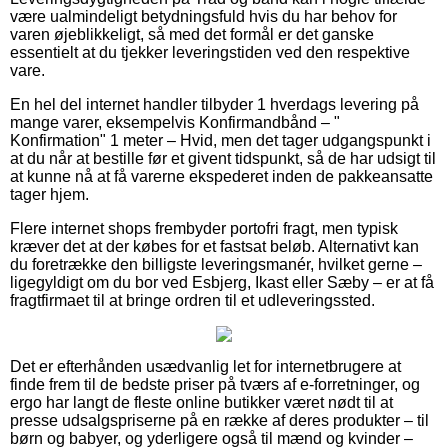
være ualmindeligt betydningsfuld hvis du har behov for
varen øjeblikkeligt, så med det formål er det ganske
essentielt at du tjekker leveringstiden ved den respektive
vare.
En hel del internet handler tilbyder 1 hverdags levering på
mange varer, eksempelvis Konfirmandbånd – "
Konfirmation" 1 meter – Hvid, men det tager udgangspunkt i
at du når at bestille før et givent tidspunkt, så de har udsigt til
at kunne nå at få varerne ekspederet inden de pakkeansatte
tager hjem.
Flere internet shops frembyder portofri fragt, men typisk
kræver det at der købes for et fastsat beløb. Alternativt kan
du foretrække den billigste leveringsmanér, hvilket gerne –
ligegyldigt om du bor ved Esbjerg, Ikast eller Sæby – er at få
fragtfirmaet til at bringe ordren til et udleveringssted.
Det er efterhånden usædvanlig let for internetbrugere at
finde frem til de bedste priser på tværs af e-forretninger, og
ergo har langt de fleste online butikker været nødt til at
presse udsalgspriserne på en række af deres produkter – til
børn og babyer, og yderligere også til mænd og kvinder –