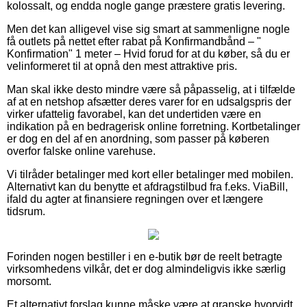
kolossalt, og endda nogle gange præstere gratis levering.
Men det kan alligevel vise sig smart at sammenligne nogle
få outlets på nettet efter rabat på Konfirmandbånd – "
Konfirmation" 1 meter – Hvid forud for at du køber, så du er
velinformeret til at opnå den mest attraktive pris.
Man skal ikke desto mindre være så påpasselig, at i tilfælde
af at en netshop afsætter deres varer for en udsalgspris der
virker ufattelig favorabel, kan det undertiden være en
indikation på en bedragerisk online forretning. Kortbetalinger
er dog en del af en anordning, som passer på køberen
overfor falske online varehuse.
Vi tilråder betalinger med kort eller betalinger med mobilen.
Alternativt kan du benytte et afdragstilbud fra f.eks. ViaBill,
ifald du agter at finansiere regningen over et længere
tidsrum.
Forinden nogen bestiller i en e-butik bør de reelt betragte
virksomhedens vilkår, det er dog almindeligvis ikke særlig
morsomt.
Et alternativt forslag kunne måske være at granske hvorvidt