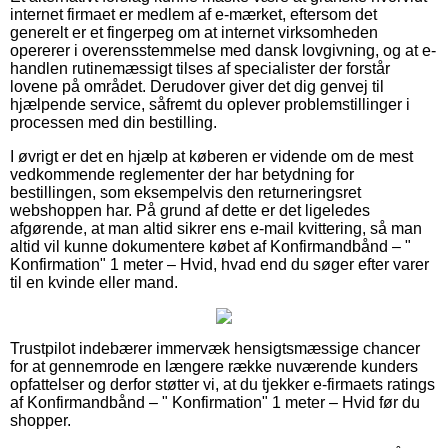
internet firmaet er medlem af e-mærket, eftersom det
generelt er et fingerpeg om at internet virksomheden
opererer i overensstemmelse med dansk lovgivning, og at e-
handlen rutinemæssigt tilses af specialister der forstår
lovene på området. Derudover giver det dig genvej til
hjælpende service, såfremt du oplever problemstillinger i
processen med din bestilling.
I øvrigt er det en hjælp at køberen er vidende om de mest
vedkommende reglementer der har betydning for
bestillingen, som eksempelvis den returneringsret
webshoppen har. På grund af dette er det ligeledes
afgørende, at man altid sikrer ens e-mail kvittering, så man
altid vil kunne dokumentere købet af Konfirmandbånd – "
Konfirmation" 1 meter – Hvid, hvad end du søger efter varer
til en kvinde eller mand.
Trustpilot indebærer immervæk hensigtsmæssige chancer
for at gennemrode en længere række nuværende kunders
opfattelser og derfor støtter vi, at du tjekker e-firmaets ratings
af Konfirmandbånd – " Konfirmation" 1 meter – Hvid før du
shopper.