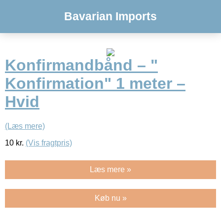
Bavarian Imports
Konfirmandbånd – "
Konfirmation" 1 meter –
Hvid
(Læs mere)
10
kr.
(Vis fragtpris)
Læs mere »
Køb nu »