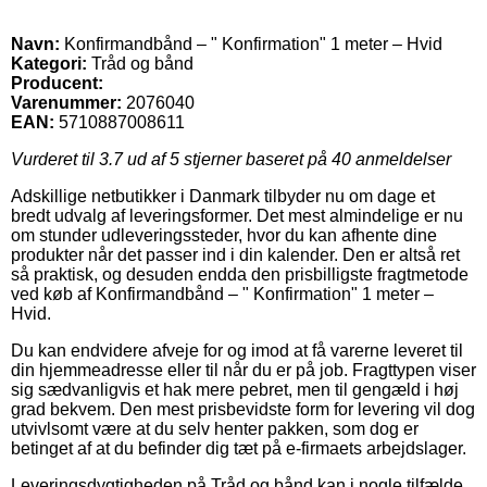
Navn:
Konfirmandbånd – " Konfirmation" 1 meter – Hvid
Kategori:
Tråd og bånd
Producent:
Varenummer:
2076040
EAN:
5710887008611
Vurderet til
3.7
ud af 5 stjerner baseret på
40
anmeldelser
Adskillige netbutikker i Danmark tilbyder nu om dage et
bredt udvalg af leveringsformer. Det mest almindelige er nu
om stunder udleveringssteder, hvor du kan afhente dine
produkter når det passer ind i din kalender. Den er altså ret
så praktisk, og desuden endda den prisbilligste fragtmetode
ved køb af Konfirmandbånd – " Konfirmation" 1 meter –
Hvid.
Du kan endvidere afveje for og imod at få varerne leveret til
din hjemmeadresse eller til når du er på job. Fragttypen viser
sig sædvanligvis et hak mere pebret, men til gengæld i høj
grad bekvem. Den mest prisbevidste form for levering vil dog
utvivlsomt være at du selv henter pakken, som dog er
betinget af at du befinder dig tæt på e-firmaets arbejdslager.
Leveringsdygtigheden på Tråd og bånd kan i nogle tilfælde