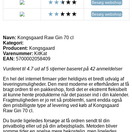
Besøg webshop
Besøg webshop
Navn:
Kongsgaard Raw Gin 70 cl
Kategori:
Producent:
Kongsgaard
Varenummer:
KitKat
EAN:
5700002058409
Vurderet til
4.7
ud af 5 stjerner baseret på
42
anmeldelser
En hel del internet firmaer yder heldigvis et bredt udvalg af
leveringsmuligheder. Den mest moderne er efterhånden at få
bragt ordren til en pakkeshop, fordi det er ekstremt fleksibelt
at kunne hente produkterne når det passer ind i din kalender.
Fragtmuligheden er jo ret så problemfri, samt endda også
den prisbilligste type af levering ved køb af Kongsgaard
Raw Gin 70 cl.
Du burde ligeledes forsøge at få ordren sendt til din
privatbolig eller ud på din arbejdsplads. Metoden bliver
somme tider en anelse mere bekostelig, men ligeledes