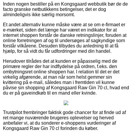
Inden nogen bestiller på en Kongsgaard webbutik bør de de
facto granske netbutikkens betingelser, det er dog
almindeligvis ikke særlig morsomt.
Et andet alternativ kunne måske være at se om e-firmaet er
e-mærket, siden det længe har været en indikator for at
internet shoppen forstår de danske retningslinjer, foruden at
online forretningen af og til undersøges af sagkyndige som
forstår vilkårene. Desuden tilbydes du anledning til at få
hjælp, for så vidt du får udfordringer med din handel.
Herudover tilrådes det at kunden er påpasselig med de
primære regler der har indflydelse på ordren, f.eks. den
ombytningsret online shoppen har. I relation til det er det
virkelig afgørende, at man når som helst gemmer sin
kvittering på e-mail, således man i fremtiden vil kunne
påvise sin shopping af Kongsgaard Raw Gin 70 cl, hvad end
du er på gaveindkøb til en mand eller kvinde.
Trustpilot frembringer faktisk gode chancer for at finde ud af
ret mange nuværende brugeres oplevelser og herved
anbefaler vi, at du sonderer e-shoppens vurderinger af
Kongsgaard Raw Gin 70 cl forinden du køber.