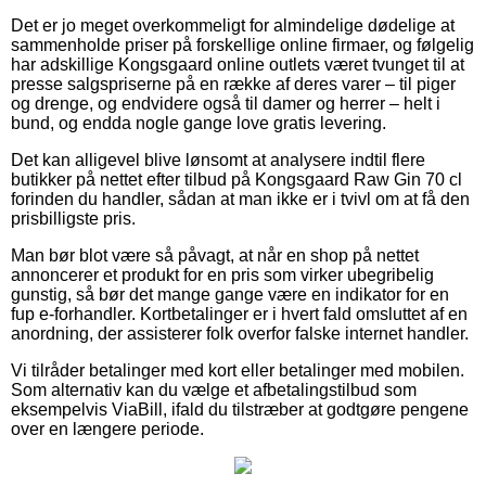
Det er jo meget overkommeligt for almindelige dødelige at
sammenholde priser på forskellige online firmaer, og følgelig
har adskillige Kongsgaard online outlets været tvunget til at
presse salgspriserne på en række af deres varer – til piger
og drenge, og endvidere også til damer og herrer – helt i
bund, og endda nogle gange love gratis levering.
Det kan alligevel blive lønsomt at analysere indtil flere
butikker på nettet efter tilbud på Kongsgaard Raw Gin 70 cl
forinden du handler, sådan at man ikke er i tvivl om at få den
prisbilligste pris.
Man bør blot være så påvagt, at når en shop på nettet
annoncerer et produkt for en pris som virker ubegribelig
gunstig, så bør det mange gange være en indikator for en
fup e-forhandler. Kortbetalinger er i hvert fald omsluttet af en
anordning, der assisterer folk overfor falske internet handler.
Vi tilråder betalinger med kort eller betalinger med mobilen.
Som alternativ kan du vælge et afbetalingstilbud som
eksempelvis ViaBill, ifald du tilstræber at godtgøre pengene
over en længere periode.