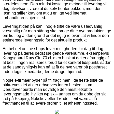
særdeles nem. Den mindst kostelige metode til levering vil
dog utvivlsomt være at du selv henter pakken, men den
løsning stiller krav om at du er lige ved internet
forhandlerens hjemsted.
Leveringstiden på kan i nogle tilfælde være usædvanlig
væsentlig når man står og skal bruge dine nye produkter lige
om lidt, og af den grund er det rigtig relevant at vi finder den
estimerede leveringstid for det aktuelle produkt.
En hel del online shops lover muligheden for dag-til-dag
levering på deres bedst sælgende varenumre, eksempelvis
Kongsgaard Raw Gin 70 cl, men husk at det er afhængig af
at bestillingen realiseres forud for et konkret tidspunkt, sådan
at de sandsynligvis kan nå at få de nye varer på posthuset
inden logistikmedarbejderne drager hjemad.
Nogle e-firmaer byder på fri fragt, men i de fleste tilfælde
påkræves det at der erhverves for en bestemt sum.
Derudover burde man udvælge den mest letkøbte
leveringsmåde, hvilket typisk – uanset om du opholder sig
tæt på Esbjerg, Nakskov eller Tønder – vil være at få
fragtmanden til at levere ordren til et afhentningssted.