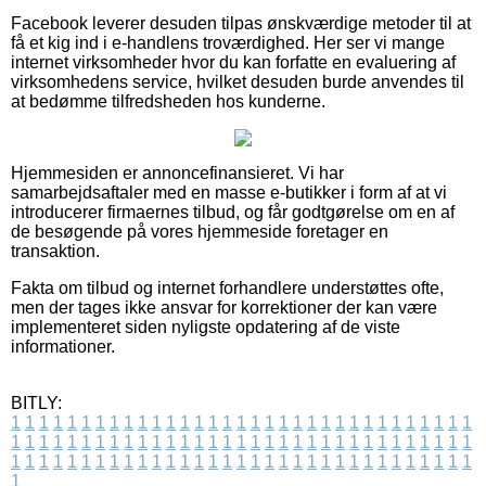
Facebook leverer desuden tilpas ønskværdige metoder til at
få et kig ind i e-handlens troværdighed. Her ser vi mange
internet virksomheder hvor du kan forfatte en evaluering af
virksomhedens service, hvilket desuden burde anvendes til
at bedømme tilfredsheden hos kunderne.
Hjemmesiden er annoncefinansieret. Vi har
samarbejdsaftaler med en masse e-butikker i form af at vi
introducerer firmaernes tilbud, og får godtgørelse om en af
de besøgende på vores hjemmeside foretager en
transaktion.
Fakta om tilbud og internet forhandlere understøttes ofte,
men der tages ikke ansvar for korrektioner der kan være
implementeret siden nyligste opdatering af de viste
informationer.
BITLY:
1
1
1
1
1
1
1
1
1
1
1
1
1
1
1
1
1
1
1
1
1
1
1
1
1
1
1
1
1
1
1
1
1
1
1
1
1
1
1
1
1
1
1
1
1
1
1
1
1
1
1
1
1
1
1
1
1
1
1
1
1
1
1
1
1
1
1
1
1
1
1
1
1
1
1
1
1
1
1
1
1
1
1
1
1
1
1
1
1
1
1
1
1
1
1
1
1
1
1
1