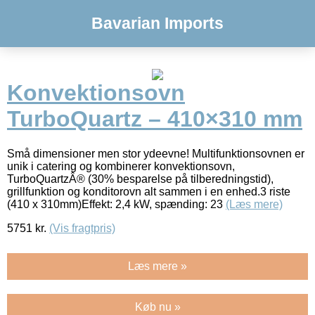
Bavarian Imports
Konvektionsovn
TurboQuartz – 410×310 mm
Små dimensioner men stor ydeevne! Multifunktionsovnen er
unik i catering og kombinerer konvektionsovn,
TurboQuartzÂ® (30% besparelse på tilberedningstid),
grillfunktion og konditorovn alt sammen i en enhed.3 riste
(410 x 310mm)Effekt: 2,4 kW, spænding: 23
(Læs mere)
5751
kr.
(Vis fragtpris)
Læs mere »
Køb nu »