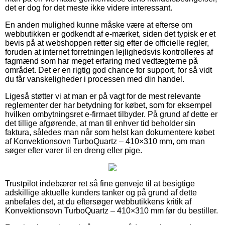
det er dog for det meste ikke videre interessant.
En anden mulighed kunne måske være at efterse om
webbutikken er godkendt af e-mærket, siden det typisk er et
bevis på at webshoppen retter sig efter de officielle regler,
foruden at internet forretningen lejlighedsvis kontrolleres af
fagmænd som har meget erfaring med vedtægterne på
området. Det er en rigtig god chance for support, for så vidt
du får vanskeligheder i processen med din handel.
Ligeså støtter vi at man er på vagt for de mest relevante
reglementer der har betydning for købet, som for eksempel
hvilken ombytningsret e-firmaet tilbyder. På grund af dette er
det tillige afgørende, at man til enhver tid beholder sin
faktura, således man når som helst kan dokumentere købet
af Konvektionsovn TurboQuartz – 410×310 mm, om man
søger efter varer til en dreng eller pige.
Trustpilot indebærer ret så fine genveje til at besigtige
adskillige aktuelle kunders tanker og på grund af dette
anbefales det, at du eftersøger webbutikkens kritik af
Konvektionsovn TurboQuartz – 410×310 mm før du bestiller.