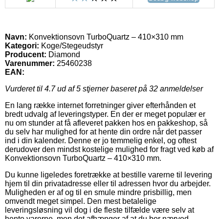
Navn:
Konvektionsovn TurboQuartz – 410×310 mm
Kategori:
Koge/Stegeudstyr
Producent:
Diamond
Varenummer:
25460238
EAN:
Vurderet til
4.7
ud af 5 stjerner baseret på
32
anmeldelser
En lang række internet forretninger giver efterhånden et
bredt udvalg af leveringstyper. En der er meget populær er
nu om stunder at få afleveret pakken hos en pakkeshop, så
du selv har mulighed for at hente din ordre når det passer
ind i din kalender. Denne er jo temmelig enkel, og oftest
derudover den mindst kostelige mulighed for fragt ved køb af
Konvektionsovn TurboQuartz – 410×310 mm.
Du kunne ligeledes foretrække at bestille varerne til levering
hjem til din privatadresse eller til adressen hvor du arbejder.
Muligheden er af og til en smule mindre prisbillig, men
omvendt meget simpel. Den mest betalelige
leveringsløsning vil dog i de fleste tilfælde være selv at
hente varerne, men det afhænger af at du bor nærved