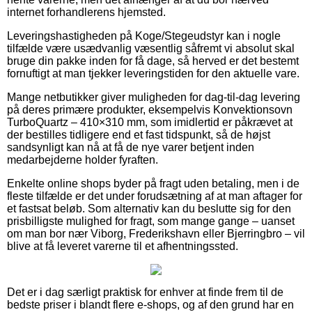
internet forhandlerens hjemsted.
Leveringshastigheden på Koge/Stegeudstyr kan i nogle
tilfælde være usædvanlig væsentlig såfremt vi absolut skal
bruge din pakke inden for få dage, så herved er det bestemt
fornuftigt at man tjekker leveringstiden for den aktuelle vare.
Mange netbutikker giver muligheden for dag-til-dag levering
på deres primære produkter, eksempelvis Konvektionsovn
TurboQuartz – 410×310 mm, som imidlertid er påkrævet at
der bestilles tidligere end et fast tidspunkt, så de højst
sandsynligt kan nå at få de nye varer betjent inden
medarbejderne holder fyraften.
Enkelte online shops byder på fragt uden betaling, men i de
fleste tilfælde er det under forudsætning af at man aftager for
et fastsat beløb. Som alternativ kan du beslutte sig for den
prisbilligste mulighed for fragt, som mange gange – uanset
om man bor nær Viborg, Frederikshavn eller Bjerringbro – vil
blive at få leveret varerne til et afhentningssted.
Det er i dag særligt praktisk for enhver at finde frem til de
bedste priser i blandt flere e-shops, og af den grund har en