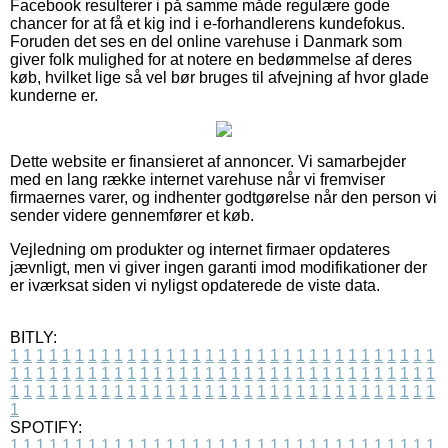
Facebook resulterer i på samme måde regulære gode
chancer for at få et kig ind i e-forhandlerens kundefokus.
Foruden det ses en del online varehuse i Danmark som
giver folk mulighed for at notere en bedømmelse af deres
køb, hvilket lige så vel bør bruges til afvejning af hvor glade
kunderne er.
Dette website er finansieret af annoncer. Vi samarbejder
med en lang række internet varehuse når vi fremviser
firmaernes varer, og indhenter godtgørelse når den person vi
sender videre gennemfører et køb.
Vejledning om produkter og internet firmaer opdateres
jævnligt, men vi giver ingen garanti imod modifikationer der
er iværksat siden vi nyligst opdaterede de viste data.
BITLY:
1
1
1
1
1
1
1
1
1
1
1
1
1
1
1
1
1
1
1
1
1
1
1
1
1
1
1
1
1
1
1
1
1
1
1
1
1
1
1
1
1
1
1
1
1
1
1
1
1
1
1
1
1
1
1
1
1
1
1
1
1
1
1
1
1
1
1
1
1
1
1
1
1
1
1
1
1
1
1
1
1
1
1
1
1
1
1
1
1
1
1
1
1
1
1
1
1
1
1
1
SPOTIFY:
1
1
1
1
1
1
1
1
1
1
1
1
1
1
1
1
1
1
1
1
1
1
1
1
1
1
1
1
1
1
1
1
1