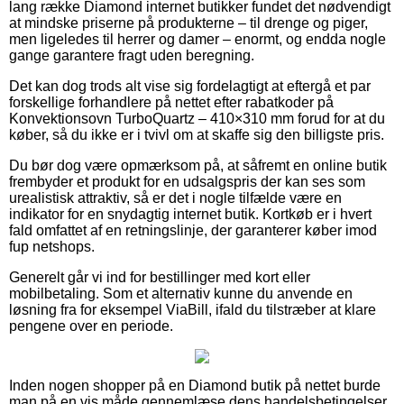
lang række Diamond internet butikker fundet det nødvendigt
at mindske priserne på produkterne – til drenge og piger,
men ligeledes til herrer og damer – enormt, og endda nogle
gange garantere fragt uden beregning.
Det kan dog trods alt vise sig fordelagtigt at eftergå et par
forskellige forhandlere på nettet efter rabatkoder på
Konvektionsovn TurboQuartz – 410×310 mm forud for at du
køber, så du ikke er i tvivl om at skaffe sig den billigste pris.
Du bør dog være opmærksom på, at såfremt en online butik
frembyder et produkt for en udsalgspris der kan ses som
urealistisk attraktiv, så er det i nogle tilfælde være en
indikator for en snydagtig internet butik. Kortkøb er i hvert
fald omfattet af en retningslinje, der garanterer køber imod
fup netshops.
Generelt går vi ind for bestillinger med kort eller
mobilbetaling. Som et alternativ kunne du anvende en
løsning fra for eksempel ViaBill, ifald du tilstræber at klare
pengene over en periode.
Inden nogen shopper på en Diamond butik på nettet burde
man på en vis måde gennemlæse dens handelsbetingelser,