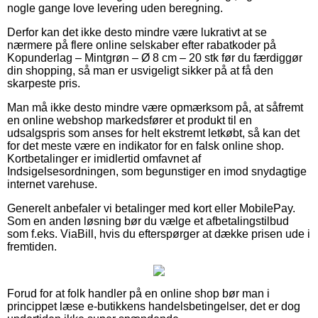
nogle gange love levering uden beregning.
Derfor kan det ikke desto mindre være lukrativt at se
nærmere på flere online selskaber efter rabatkoder på
Kopunderlag – Mintgrøn – Ø 8 cm – 20 stk før du færdiggør
din shopping, så man er usvigeligt sikker på at få den
skarpeste pris.
Man må ikke desto mindre være opmærksom på, at såfremt
en online webshop markedsfører et produkt til en
udsalgspris som anses for helt ekstremt letkøbt, så kan det
for det meste være en indikator for en falsk online shop.
Kortbetalinger er imidlertid omfavnet af
Indsigelsesordningen, som begunstiger en imod snydagtige
internet varehuse.
Generelt anbefaler vi betalinger med kort eller MobilePay.
Som en anden løsning bør du vælge et afbetalingstilbud
som f.eks. ViaBill, hvis du efterspørger at dække prisen ude i
fremtiden.
Forud for at folk handler på en online shop bør man i
princippet læse e-butikkens handelsbetingelser, det er dog