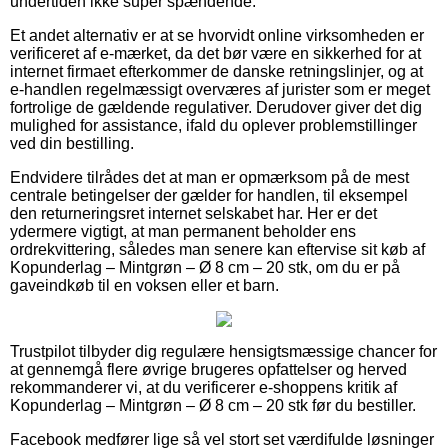
undertiden ikke super spændende.
Et andet alternativ er at se hvorvidt online virksomheden er
verificeret af e-mærket, da det bør være en sikkerhed for at
internet firmaet efterkommer de danske retningslinjer, og at
e-handlen regelmæssigt overværes af jurister som er meget
fortrolige de gældende regulativer. Derudover giver det dig
mulighed for assistance, ifald du oplever problemstillinger
ved din bestilling.
Endvidere tilrådes det at man er opmærksom på de mest
centrale betingelser der gælder for handlen, til eksempel
den returneringsret internet selskabet har. Her er det
ydermere vigtigt, at man permanent beholder ens
ordrekvittering, således man senere kan eftervise sit køb af
Kopunderlag – Mintgrøn – Ø 8 cm – 20 stk, om du er på
gaveindkøb til en voksen eller et barn.
Trustpilot tilbyder dig regulære hensigtsmæssige chancer for
at gennemgå flere øvrige brugeres opfattelser og herved
rekommanderer vi, at du verificerer e-shoppens kritik af
Kopunderlag – Mintgrøn – Ø 8 cm – 20 stk før du bestiller.
Facebook medfører lige så vel stort set værdifulde løsninger