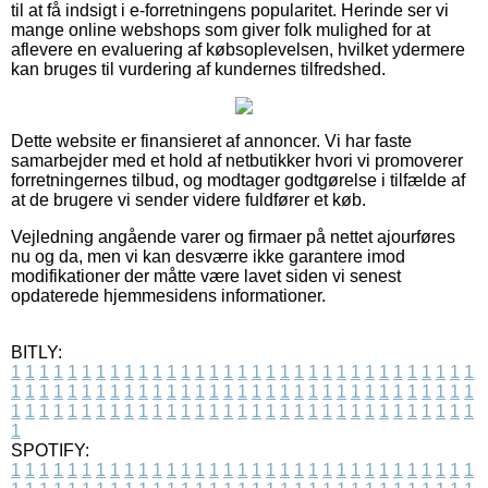
til at få indsigt i e-forretningens popularitet. Herinde ser vi
mange online webshops som giver folk mulighed for at
aflevere en evaluering af købsoplevelsen, hvilket ydermere
kan bruges til vurdering af kundernes tilfredshed.
Dette website er finansieret af annoncer. Vi har faste
samarbejder med et hold af netbutikker hvori vi promoverer
forretningernes tilbud, og modtager godtgørelse i tilfælde af
at de brugere vi sender videre fuldfører et køb.
Vejledning angående varer og firmaer på nettet ajourføres
nu og da, men vi kan desværre ikke garantere imod
modifikationer der måtte være lavet siden vi senest
opdaterede hjemmesidens informationer.
BITLY:
1
1
1
1
1
1
1
1
1
1
1
1
1
1
1
1
1
1
1
1
1
1
1
1
1
1
1
1
1
1
1
1
1
1
1
1
1
1
1
1
1
1
1
1
1
1
1
1
1
1
1
1
1
1
1
1
1
1
1
1
1
1
1
1
1
1
1
1
1
1
1
1
1
1
1
1
1
1
1
1
1
1
1
1
1
1
1
1
1
1
1
1
1
1
1
1
1
1
1
1
SPOTIFY:
1
1
1
1
1
1
1
1
1
1
1
1
1
1
1
1
1
1
1
1
1
1
1
1
1
1
1
1
1
1
1
1
1