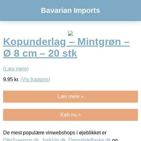
Bavarian Imports
Kopunderlag – Mintgrøn –
Ø 8 cm – 20 stk
(Læs mere)
9.95
kr.
(Vis fragtpris)
Læs mere »
Køb nu »
De mest populære vinwebshops i øjeblikket er
OttoSuenson.dk
,
JyskVin.dk
,
Densidsteflaske.dk
og