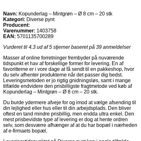
Navn:
Kopunderlag – Mintgrøn – Ø 8 cm – 20 stk
Kategori:
Diverse pynt
Producent:
Varenummer:
1403758
EAN:
5701135700289
Vurderet til
4.3
ud af 5 stjerner baseret på
39
anmeldelser
Masser af online forretninger frembyder på nuværende
tidspunkt et hav af forskellige former for levering. En af
favoritterne er i vore dage at få sendt til en pakkeshop, hvor
du selv afhenter produkterne når det passer dig bedst.
Leveringsmetoden er jo rigtig gnidningsløs, samt i mange
tilfælde endvidere den prisbilligste fragtmetode ved køb af
Kopunderlag – Mintgrøn – Ø 8 cm – 20 stk.
Du burde ydermere afveje for og imod at vælge afsending til
din lejlighed eller hus eller til din arbejdsplads. Den bliver
oftest en tand mindre prisbillig, men endda ultra enkel. Den
mest prisbevidste type af levering er dog at hente ordren
selv, som desværre afhænger af at du har bopæl i nærheden
af e-firmaets bopæl.