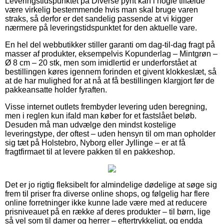
Leveringstidspunktet på Diverse pynt kan i nogle tilfælde
være virkelig bestemmende hvis man skal bruge varen
straks, så derfor er det sandelig passende at vi kigger
nærmere på leveringstidspunktet for den aktuelle vare.
En hel del webbutikker stiller garanti om dag-til-dag fragt på
masser af produkter, eksempelvis Kopunderlag – Mintgrøn –
Ø 8 cm – 20 stk, men som imidlertid er underforstået at
bestillingen køres igennem forinden et givent klokkeslæt, så
at de har mulighed for at nå at få bestillingen klargjort før de
pakkeansatte holder fyraften.
Visse internet outlets frembyder levering uden beregning,
men i reglen kun ifald man køber for et fastslået beløb.
Desuden må man udvælge den mindst kostelige
leveringstype, der oftest – uden hensyn til om man opholder
sig tæt på Holstebro, Nyborg eller Jyllinge – er at få
fragtfirmaet til at levere pakken til en pakkeshop.
Det er jo rigtig fleksibelt for almindelige dødelige at søge sig
frem til priser fra diverse online shops, og følgelig har flere
online forretninger ikke kunne lade være med at reducere
prisniveauet på en række af deres produkter – til børn, lige
så vel som til damer og herrer – eftertrykkeligt, og endda