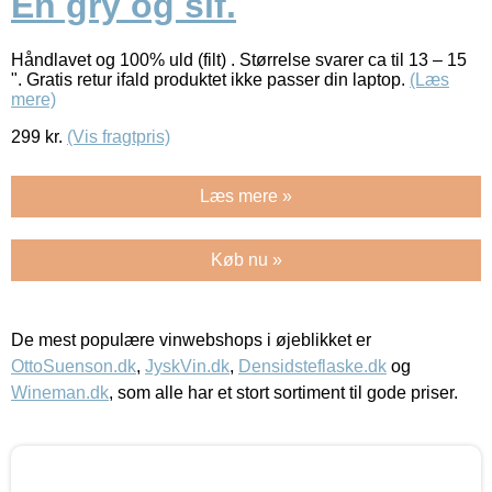
En gry og sif.
Håndlavet og 100% uld (filt) . Størrelse svarer ca til 13 – 15
". Gratis retur ifald produktet ikke passer din laptop.
(Læs
mere)
299
kr.
(Vis fragtpris)
Læs mere »
Køb nu »
De mest populære vinwebshops i øjeblikket er
OttoSuenson.dk
,
JyskVin.dk
,
Densidsteflaske.dk
og
Wineman.dk
, som alle har et stort sortiment til gode priser.