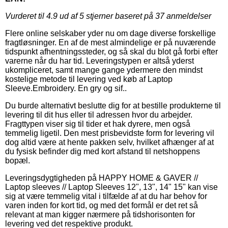
Vurderet til
4.9
ud af 5 stjerner baseret på
37
anmeldelser
Flere online selskaber yder nu om dage diverse forskellige
fragtløsninger. En af de mest almindelige er på nuværende
tidspunkt afhentningssteder, og så skal du blot gå forbi efter
varerne når du har tid. Leveringstypen er altså yderst
ukompliceret, samt mange gange ydermere den mindst
kostelige metode til levering ved køb af Laptop
Sleeve.Embroidery. En gry og sif..
Du burde alternativt beslutte dig for at bestille produkterne til
levering til dit hus eller til adressen hvor du arbejder.
Fragttypen viser sig til tider et hak dyrere, men også
temmelig ligetil. Den mest prisbevidste form for levering vil
dog altid være at hente pakken selv, hvilket afhænger af at
du fysisk befinder dig med kort afstand til netshoppens
bopæl.
Leveringsdygtigheden på HAPPY HOME & GAVER //
Laptop sleeves // Laptop Sleeves 12", 13", 14" 15" kan vise
sig at være temmelig vital i tilfælde af at du har behov for
varen inden for kort tid, og med det formål er det ret så
relevant at man kigger nærmere på tidshorisonten for
levering ved det respektive produkt.