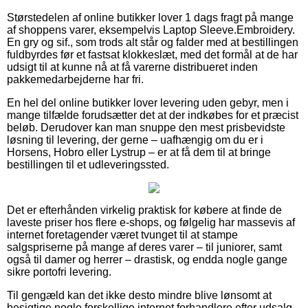
Størstedelen af online butikker lover 1 dags fragt på mange
af shoppens varer, eksempelvis Laptop Sleeve.Embroidery.
En gry og sif., som trods alt står og falder med at bestillingen
fuldbyrdes før et fastsat klokkeslæt, med det formål at de har
udsigt til at kunne nå at få varerne distribueret inden
pakkemedarbejderne har fri.
En hel del online butikker lover levering uden gebyr, men i
mange tilfælde forudsætter det at der indkøbes for et præcist
beløb. Derudover kan man snuppe den mest prisbevidste
løsning til levering, der gerne – uafhængig om du er i
Horsens, Hobro eller Lystrup – er at få dem til at bringe
bestillingen til et udleveringssted.
Det er efterhånden virkelig praktisk for købere at finde de
laveste priser hos flere e-shops, og følgelig har massevis af
internet foretagender været tvunget til at stampe
salgspriserne på mange af deres varer – til juniorer, samt
også til damer og herrer – drastisk, og endda nogle gange
sikre portofri levering.
Til gengæld kan det ikke desto mindre blive lønsomt at
besigtige nogle forskellige internet forhandlere efter udsalg