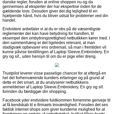
danske regler, foruden at online shoppen nu og da
gennemses af eksperter der har ekspertise inden for de
gældende love. Desuden giver det dig lejlighed til en
hjælpende hånd, hvis du bliver udsat for problemer ved din
handel.
Endvidere anbefaler vi at du er obs på de væsentligste
reglementer der kan have betydning for handlen, til
eksempel den ombytningsrettighed netbutikken kører med. I
den sammenhæng er det ligeledes relevant, at man
stadigvæk opbevarer ens ordremail, så man i fremtiden vil
kunne påvise bestillingen af Laptop Sleeve.Embroidery. En
gry og sif., uden hensyn til om du er pige eller dreng.
Trustpilot leverer visse passelige chancer for at eftergå en
hel del forhenværende kunders erfaringer og på grund af
dette er det smart, at du analyserer netbutikkens
anmeldelser af Laptop Sleeve.Embroidery. En gry og sif.
forinden du færdiggør din shopping.
Facebook yder endvidere fuldkommen fornemme genveje til
at få kendskab til e-firmaets troværdighed. Foruden det ses
faktisk internet shops som giver kunderne mulighed for at
frembringe en omtale af ordreforløbet, hvilket tillige burde