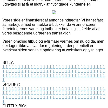
udnyttes til at få et indtryk af hvor glade kunderne er.
Vores side er finansieret af annonceindtægter. Vi har et fast
samarbejde med en række e-butikker da vi annoncerer
forretningernes varer, og indhenter betaling i tilfælde af at
vores besøgende udfører en transaktion.
Viden omkring tilbud og e-firmaer værnes om nu og da, men
der tages ikke ansvar for reguleringer der potentielt er
iværksat siden seneste opdatering af websitets oplysninger.
BITLY:
1
1
1
1
1
1
1
1
1
1
1
1
1
1
1
1
1
1
1
1
1
1
1
1
1
1
1
1
1
1
1
1
1
1
1
1
1
1
1
1
1
1
1
1
1
1
1
1
1
1
1
1
1
1
1
1
1
1
1
1
1
1
1
1
1
1
1
1
1
1
1
1
1
1
1
1
1
1
1
1
1
1
1
1
1
1
1
1
1
1
1
1
1
1
1
1
1
1
1
1
SPOTIFY:
1
1
1
1
1
1
1
1
1
1
1
1
1
1
1
1
1
1
1
1
1
1
1
1
1
1
1
1
1
1
1
1
1
1
1
1
1
1
1
1
1
1
1
1
1
1
1
1
1
1
1
1
1
1
1
1
1
1
1
1
1
1
1
1
1
1
1
1
1
1
1
1
1
1
1
1
1
1
1
1
1
1
1
1
1
1
1
1
1
1
1
1
1
1
1
1
1
1
1
1
CUTTLY BIO: