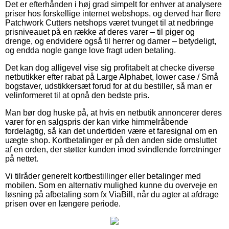
Det er efterhånden i høj grad simpelt for enhver at analysere
priser hos forskellige internet webshops, og derved har flere
Patchwork Cutters netshops været tvunget til at nedbringe
prisniveauet på en række af deres varer – til piger og
drenge, og endvidere også til herrer og damer – betydeligt,
og endda nogle gange love fragt uden betaling.
Det kan dog alligevel vise sig profitabelt at checke diverse
netbutikker efter rabat på Large Alphabet, lower case / Små
bogstaver, udstikkersæt forud for at du bestiller, så man er
velinformeret til at opnå den bedste pris.
Man bør dog huske på, at hvis en netbutik annoncerer deres
varer for en salgspris der kan virke himmelråbende
fordelagtig, så kan det undertiden være et faresignal om en
uægte shop. Kortbetalinger er på den anden side omsluttet
af en orden, der støtter kunden imod svindlende forretninger
på nettet.
Vi tilråder generelt kortbestillinger eller betalinger med
mobilen. Som en alternativ mulighed kunne du overveje en
løsning på afbetaling som fx ViaBill, når du agter at afdrage
prisen over en længere periode.