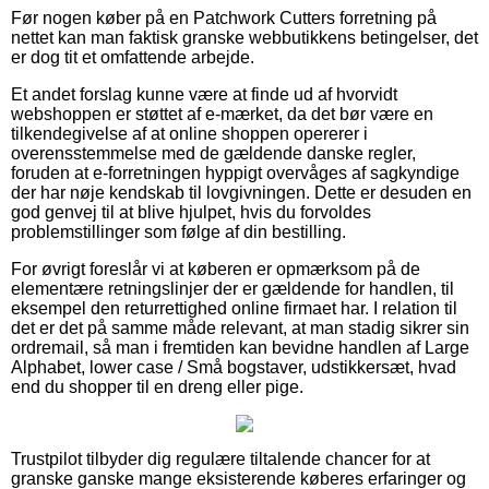
Før nogen køber på en Patchwork Cutters forretning på
nettet kan man faktisk granske webbutikkens betingelser, det
er dog tit et omfattende arbejde.
Et andet forslag kunne være at finde ud af hvorvidt
webshoppen er støttet af e-mærket, da det bør være en
tilkendegivelse af at online shoppen opererer i
overensstemmelse med de gældende danske regler,
foruden at e-forretningen hyppigt overvåges af sagkyndige
der har nøje kendskab til lovgivningen. Dette er desuden en
god genvej til at blive hjulpet, hvis du forvoldes
problemstillinger som følge af din bestilling.
For øvrigt foreslår vi at køberen er opmærksom på de
elementære retningslinjer der er gældende for handlen, til
eksempel den returrettighed online firmaet har. I relation til
det er det på samme måde relevant, at man stadig sikrer sin
ordremail, så man i fremtiden kan bevidne handlen af Large
Alphabet, lower case / Små bogstaver, udstikkersæt, hvad
end du shopper til en dreng eller pige.
Trustpilot tilbyder dig regulære tiltalende chancer for at
granske ganske mange eksisterende køberes erfaringer og