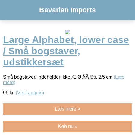
Bavarian Imports
Large Alphabet, lower case
/ Små bogstaver,
udstikkersæt
Små bogstaver, indeholder ikke Æ Ø ÅÂ Str. 2,5 cm
(Læs
mere)
99
kr.
(Vis fragtpris)
Læs mere »
Køb nu »