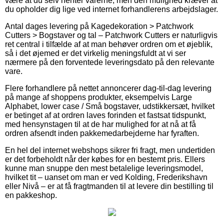
være at du selv henter varerne, men den mulighed kræver at
du opholder dig lige ved internet forhandlerens arbejdslager.
Antal dages levering på Kagedekoration > Patchwork
Cutters > Bogstaver og tal – Patchwork Cutters er naturligvis
ret central i tilfælde af at man behøver ordren om et øjeblik,
så i det øjemed er det virkelig meningsfuldt at vi ser
nærmere på den forventede leveringsdato på den relevante
vare.
Flere forhandlere på nettet annoncerer dag-til-dag levering
på mange af shoppens produkter, eksempelvis Large
Alphabet, lower case / Små bogstaver, udstikkersæt, hvilket
er betinget af at ordren laves forinden et fastsat tidspunkt,
med hensynstagen til at de har mulighed for at nå at få
ordren afsendt inden pakkemedarbejderne har fyraften.
En hel del internet webshops sikrer fri fragt, men undertiden
er det forbeholdt når der købes for en bestemt pris. Ellers
kunne man snuppe den mest betalelige leveringsmodel,
hvilket tit – uanset om man er ved Kolding, Frederikshavn
eller Nivå – er at få fragtmanden til at levere din bestilling til
en pakkeshop.