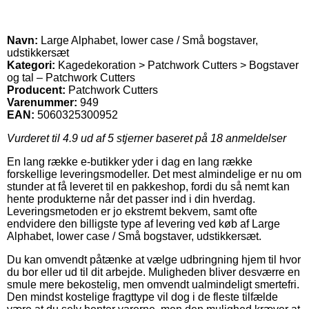
Navn:
Large Alphabet, lower case / Små bogstaver,
udstikkersæt
Kategori:
Kagedekoration > Patchwork Cutters > Bogstaver
og tal – Patchwork Cutters
Producent:
Patchwork Cutters
Varenummer:
949
EAN:
5060325300952
Vurderet til
4.9
ud af 5 stjerner baseret på
18
anmeldelser
En lang række e-butikker yder i dag en lang række
forskellige leveringsmodeller. Det mest almindelige er nu om
stunder at få leveret til en pakkeshop, fordi du så nemt kan
hente produkterne når det passer ind i din hverdag.
Leveringsmetoden er jo ekstremt bekvem, samt ofte
endvidere den billigste type af levering ved køb af Large
Alphabet, lower case / Små bogstaver, udstikkersæt.
Du kan omvendt påtænke at vælge udbringning hjem til hvor
du bor eller ud til dit arbejde. Muligheden bliver desværre en
smule mere bekostelig, men omvendt ualmindeligt smertefri.
Den mindst kostelige fragttype vil dog i de fleste tilfælde