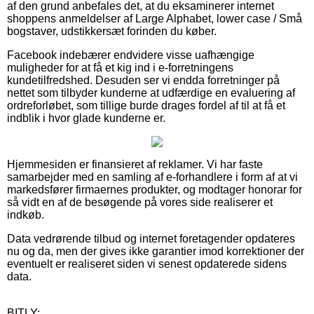
af den grund anbefales det, at du eksaminerer internet
shoppens anmeldelser af Large Alphabet, lower case / Små
bogstaver, udstikkersæt forinden du køber.
Facebook indebærer endvidere visse uafhængige
muligheder for at få et kig ind i e-forretningens
kundetilfredshed. Desuden ser vi endda forretninger på
nettet som tilbyder kunderne at udfærdige en evaluering af
ordreforløbet, som tillige burde drages fordel af til at få et
indblik i hvor glade kunderne er.
Hjemmesiden er finansieret af reklamer. Vi har faste
samarbejder med en samling af e-forhandlere i form af at vi
markedsfører firmaernes produkter, og modtager honorar for
så vidt en af de besøgende på vores side realiserer et
indkøb.
Data vedrørende tilbud og internet foretagender opdateres
nu og da, men der gives ikke garantier imod korrektioner der
eventuelt er realiseret siden vi senest opdaterede sidens
data.
BITLY: