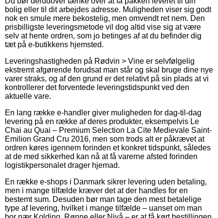
Du bør derudover tænke over at få pakken leveret til din
bolig eller til dit arbejdes adresse. Muligheden viser sig godt
nok en smule mere bekostelig, men omvendt ret nem. Den
prisbilligste leveringsmetode vil dog altid vise sig at være
selv at hente ordren, som jo betinges af at du befinder dig
tæt på e-butikkens hjemsted.
Leveringshastigheden på Rødvin > Vine er selvfølgelig
ekstremt afgørende forudsat man står og skal bruge dine nye
varer straks, og af den grund er det relativt på sin plads at vi
kontrollerer det forventede leveringstidspunkt ved den
aktuelle vare.
En lang række e-handler giver muligheden for dag-til-dag
levering på en række af deres produkter, eksempelvis Le
Chai au Quai – Premium Selection La Cite Medievale Saint-
Emilion Grand Cru 2016, men som trods alt er påkrævet at
ordren køres igennem forinden et konkret tidspunkt, således
at de med sikkerhed kan nå at få varerne afsted forinden
logistikpersonalet drager hjemad.
En række e-shops i Danmark sikrer levering uden betaling,
men i mange tilfælde kræver det at der handles for en
bestemt sum. Desuden bør man tage den mest betalelige
type af levering, hvilket i mange tilfælde – uanset om man
bor nær Kolding, Rønne eller Nivå – er at få kørt bestillingen