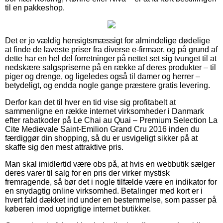
til en pakkeshop.
Det er jo vældig hensigtsmæssigt for almindelige dødelige
at finde de laveste priser fra diverse e-firmaer, og på grund af
dette har en hel del forretninger på nettet set sig tvunget til at
nedskære salgspriserne på en række af deres produkter – til
piger og drenge, og ligeledes også til damer og herrer –
betydeligt, og endda nogle gange præstere gratis levering.
Derfor kan det til hver en tid vise sig profitabelt at
sammenligne en række internet virksomheder i Danmark
efter rabatkoder på Le Chai au Quai – Premium Selection La
Cite Medievale Saint-Emilion Grand Cru 2016 inden du
færdiggør din shopping, så du er usvigeligt sikker på at
skaffe sig den mest attraktive pris.
Man skal imidlertid være obs på, at hvis en webbutik sælger
deres varer til salg for en pris der virker mystisk
fremragende, så bør det i nogle tilfælde være en indikator for
en snydagtig online virksomhed. Betalinger med kort er i
hvert fald dækket ind under en bestemmelse, som passer på
køberen imod uoprigtige internet butikker.