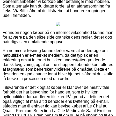
Generelt anbefaler vi kortkøb eller betalinger med mobilen.
Som alternativ kan du drage fordel af en afdragsordning fra
f.eks. ViaBill, såfremt du tilstræber at honorere regningen
ude i fremtiden.
Forinden nogen køber på en internet virksomhed kunne man
for at være på den sikre side granske dens regler, det er dog
naturligvis en omfattende opgave.
En nemmere løsning kunne derfor være at undersøge om
netbutikken er e-mærket medlem, da det typisk er en
erklæring om at internet butikken understøtter gældende
dansk lovgivning, og at online shoppen løbende kontrolleres
af fagmænd som behersker vilkårene på området. Dette er
desuden en god chance for at blive hjulpet, såfremt du skulle
få besvær i processen med din ordre.
Tilsvarende er det klogt at køber er klar over de mest vitale
forhold der har betydning for handlen, som fx hvilken
byttepolitik e-forhandleren tilsikrer. På grund af dette er det
også vigtigt, at man altid beholder ens kvittering på e-mail,
således man til enhver tid kan bevise købet af Le Chai au
Quai – Premium Selection La Cite Medievale Saint-Emilion
Grand Cru 2016, uden hensyn til om du er på shopping til en