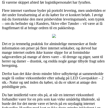
få varerne skippet afsted før logistikpersonalet har fyraften.
Flere internet varehuse byder på portofri levering, men undertiden er
det under forudsætning af at du køber for et konkret beløb. I øvrigt
må du foretrække den mest prisbevidste leveringsmanér, som typisk
– om du befinder sig i Randers, Skive eller Tønder – vil være at få
fragtfirmaet til at bringe ordren til en pakkeshop.
Det er jo temmelig praktisk for almindelige mennesker at finde
information om priser på flere internet selskaber, og derved har
mange internet outlets ikke kunne slippe for at formindske
salgsværdien på mange af deres varer – til drenge og piger, samt til
herrer og damer – drastisk, og endda nogle gange tilbyde fragt uden
beregning.
Derfor kan det ikke desto mindre blive udbytterigt at sammenholde
nogle få online virksomheder efter udsalg på LED Gavepakker – 2
stk.- Natur og rød inden du køber, så du er sikret at antage den
prisbilligste pris.
Du bør imidlertid være obs på, at når en internet virksomhed
forhandler varer for en pris som kan virke umådelig tiltalende, så
burde det for det meste være et bevis på en snydagtig internet
forhandler. Handler med kort er ikke desto mindre inkluderet i en