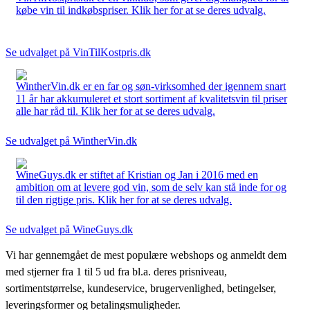
købe vin til indkøbspriser. Klik her for at se deres udvalg.
Se udvalget på VinTilKostpris.dk
WintherVin.dk er en far og søn-virksomhed der igennem snart
11 år har akkumuleret et stort sortiment af kvalitetsvin til priser
alle har råd til. Klik her for at se deres udvalg.
Se udvalget på WintherVin.dk
WineGuys.dk er stiftet af Kristian og Jan i 2016 med en
ambition om at levere god vin, som de selv kan stå inde for og
til den rigtige pris. Klik her for at se deres udvalg.
Se udvalget på WineGuys.dk
Vi har gennemgået de mest populære webshops og anmeldt dem
med stjerner fra 1 til 5 ud fra bl.a. deres prisniveau,
sortimentstørrelse, kundeservice, brugervenlighed, betingelser,
leveringsformer og betalingsmuligheder.