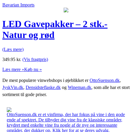
Bavarian Imports
LED Gavepakker – 2 stk.-
Natur og rød
(Læs mere)
349.95
kr.
(Vis fragtpris)
Læs mere »
Køb nu »
De mest populære vinwebshops i øjeblikket er
OttoSuenson.dk
,
JyskVin.dk
,
Densidsteflaske.dk
og
Wineman.dk
, som alle har et stort
sortiment til gode priser.
OttoSuenson.dk er et vinfirma, der har fokus på vine i den gode
ende af spektret. De tilbyder dig vine fra de klassiske områder,
krydret med enkelte vine fra nogle af de nye og interessante
områder, der dukker op. Klik her for at se deres udvalg.