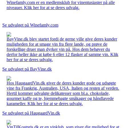
Winefamly.com er en medlemsklub for vinentusiaster på alle
niveauer. Klik her for at se deres udvalg.
Se udvalget på Winefamly.com
BayVine.dk blev startet fordi de gerne ville give deres kunder
muligheden for at smage vin fra flere lande, og prøve de
forskellige druer man dyrker vin på. Hos dem behøver du
derfor heller ikke at købe 6 eller 12 flasker af samme vin. Klik
her for at se deres udvalg.
Se udvalget på BayVine.dk
Hos HaugaardVin.dk giver de deres kunder gode og udsøgte
vine fra Frankrig, Australien, USA, Italien og resten af verden.
Hertil kommer udvalgte delikatesser som bl.a. chokolade,
gourmet kaffe og te, hjemmebagte småkager og håndlavede
karameller. Klik her for at se deres udvalg.
Se udvalget på HaugaardVin.dk
VinTilKostpris.dk er en vinklub, som giver dig mulighed for at