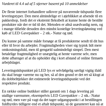
Vurderet til
4.4
ud af 5 stjerner baseret på
10
anmeldelser
De fleste internet forhandlere udlover på nuværende tidspunkt flere
leveringstyper. Den mest almindelige er i øjeblikket at afsende til en
pakkeshop, fordi det er ekstremt fleksibelt at kunne hente de bestilte
produkter når der er tid til det. Metoden er altså usædvanlig nem, og
i mange tilfælde desuden den mindst kostelige leveringsløsning ved
køb af LED Gavepakker – 2 stk.- Natur og rød.
Du kunne på samme måde forsøge at få produkterne sendt til dit hus
eller til hvor du arbejder. Fragtmuligheden viser sig typisk lidt mere
omkostningsfuld, men til gengæld ualmindeligt simpel. Den mest
betalelige fragtmulighed er unægtelig at hente varerne selv, men
dette afhænger af at du opholder dig i kort afstand af online firmaets
arbejdslager.
Leveringstidspunktet på LED lys er selvfølgelig særligt vigtig ifald
du skal bruge varerne nu og her, så af den grund er det ret så klogt at
du dobbelttjekker det estimerede leveringstidspunkt ved det
respektive produkt.
En række online butikker stiller garanti om 1 dags levering på
utallige varenumre, eksempelvis LED Gavepakker – 2 stk.- Natur
og rød, men vær på vagt da det tager udgangspunkt i at bestillingen
fuldbyrdes tidligere end et aftalt tidspunkt, så de garanteret kan nå at