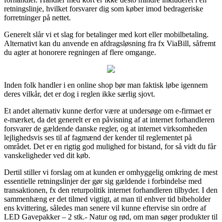
retningslinje, hvilket forsvarer dig som køber imod bedrageriske
forretninger på nettet.
Generelt slår vi et slag for betalinger med kort eller mobilbetaling.
Alternativt kan du anvende en afdragsløsning fra fx ViaBill, såfremt
du agter at honorere regningen af flere omgange.
Inden folk handler i en online shop bør man faktisk løbe igennem
deres vilkår, det er dog i reglen ikke særlig sjovt.
Et andet alternativ kunne derfor være at undersøge om e-firmaet er
e-mærket, da det generelt er en påvisning af at internet forhandleren
forsvarer de gældende danske regler, og at internet virksomheden
lejlighedsvis ses til af fagmænd der kender til reglementet på
området. Det er en rigtig god mulighed for bistand, for så vidt du får
vanskeligheder ved dit køb.
Dertil stiller vi forslag om at kunden er omhyggelig omkring de mest
essentielle retningslinjer der gør sig gældende i forbindelse med
transaktionen, fx den returpolitik internet forhandleren tilbyder. I den
sammenhæng er det tilmed vigtigt, at man til enhver tid bibeholder
ens kvittering, således man senere vil kunne eftervise sin ordre af
LED Gavepakker – 2 stk.- Natur og rød, om man søger produkter til