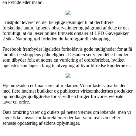
en kvinde eller mand.
Trustpilot leverer en del belejlige løsninger til at dechifrere
forskellige andre køberes observationer og på grund af dette er det
fornuftigt, at du læser online firmaets omtaler af LED Gavepakker –
2 stk.- Natur og rød forinden du færdiggør din shopping.
Facebook frembyder ligeledes forholdsvis gode muligheder for at få
indblik i e-shoppens pålidelighed. Desuden ser vi en del e-handler
som tilbyder folk at notere en vurdering af ordreforløbet, hvilket
ligeledes kan tages i brug til afvejning af hvor tilfredse kunderne er.
Hjemmesiden er finansieret af reklamer. Vi har faste samarbejder
med flere internet butikker og publicerer virksomhedernes produkter,
og modtager godtgørelse for så vidt en bruger fra vores website
laver en ordre.
Data omkring varer og outlets på nettet værnes om løbende, men vi
tager ikke ansvar for korrektioner der kan være realiseret efter
seneste opdatering af sidens oplysninger.