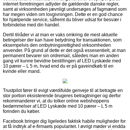
internet forretningen adlyder de gældende danske regler,
samt at virksomheden jævnligt undersøges af fagmænd som
har megen viden om lovgivningen. Dette er en god chance
for hjælpende service, såfremt du bliver udsat for besvær i
forbindelse med din handel.
Dertil tilråder vi at man er vaks omkring de mest aktuelle
betingelser der kan have betydning for transaktionen, som
eksempelvis den ombytningsrettighed virksomheden
anvender. På grund af dette er det også essesentielt, at man
permanent bevarer sin ordremail, således man en anden
gang vil kunne bevidne bestillingen af LED Lyskæde med
10 pærer – L 5 m, hvad end du er på gaveindkøb til en
kvinde eller mand.
Trustpilot fører til evigt værdifulde genveje til at betragte en
stor portion eksisterende brugeres betragtninger og derfor
rekommanderer vi, at du tolker online webshoppens
bedømmelser af LED Lyskæde med 10 pærer – L 5 m
forinden du køber.
Facebook bringer dig ligeledes faktisk habile muligheder for
at få indtryk af e-firmaets popularitet. I øvrigt møder vi endda