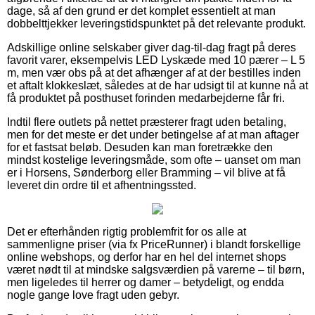
dage, så af den grund er det komplet essentielt at man
dobbelttjekker leveringstidspunktet på det relevante produkt.
Adskillige online selskaber giver dag-til-dag fragt på deres
favorit varer, eksempelvis LED Lyskæde med 10 pærer – L 5
m, men vær obs på at det afhænger af at der bestilles inden
et aftalt klokkeslæt, således at de har udsigt til at kunne nå at
få produktet på posthuset forinden medarbejderne får fri.
Indtil flere outlets på nettet præsterer fragt uden betaling,
men for det meste er det under betingelse af at man aftager
for et fastsat beløb. Desuden kan man foretrække den
mindst kostelige leveringsmåde, som ofte – uanset om man
er i Horsens, Sønderborg eller Bramming – vil blive at få
leveret din ordre til et afhentningssted.
Det er efterhånden rigtig problemfrit for os alle at
sammenligne priser (via fx PriceRunner) i blandt forskellige
online webshops, og derfor har en hel del internet shops
været nødt til at mindske salgsværdien på varerne – til børn,
men ligeledes til herrer og damer – betydeligt, og endda
nogle gange love fragt uden gebyr.