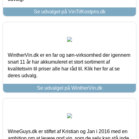
Se udvalget på VinTilKostpris.dk
WintherVin.dk er en far og søn-virksomhed der igennem
snart 11 år har akkumuleret et stort sortiment af
kvalitetsvin til priser alle har råd til. Klik her for at se
deres udvalg.
Se udvalget på WintherVin.dk
WineGuys.dk er stiftet af Kristian og Jan i 2016 med en
ambition om at levere god vin, som de selv kan stå inde