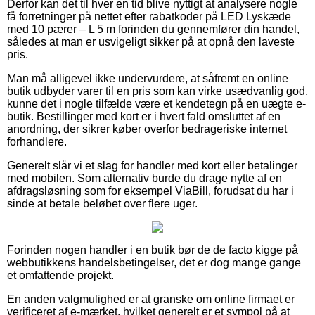
Derfor kan det til hver en tid blive nyttigt at analysere nogle
få forretninger på nettet efter rabatkoder på LED Lyskæde
med 10 pærer – L 5 m forinden du gennemfører din handel,
således at man er usvigeligt sikker på at opnå den laveste
pris.
Man må alligevel ikke undervurdere, at såfremt en online
butik udbyder varer til en pris som kan virke usædvanlig god,
kunne det i nogle tilfælde være et kendetegn på en uægte e-
butik. Bestillinger med kort er i hvert fald omsluttet af en
anordning, der sikrer køber overfor bedrageriske internet
forhandlere.
Generelt slår vi et slag for handler med kort eller betalinger
med mobilen. Som alternativ burde du drage nytte af en
afdragsløsning som for eksempel ViaBill, forudsat du har i
sinde at betale beløbet over flere uger.
Forinden nogen handler i en butik bør de de facto kigge på
webbutikkens handelsbetingelser, det er dog mange gange
et omfattende projekt.
En anden valgmulighed er at granske om online firmaet er
verificeret af e-mærket, hvilket generelt er et sympol på at