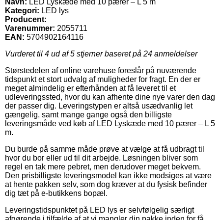
Navn:
LED Lyskæde med 10 pærer – L 5 m
Kategori:
LED lys
Producent:
Varenummer:
2055711
EAN:
5704902164116
Vurderet til
4
ud af 5 stjerner baseret på
24
anmeldelser
Størstedelen af online varehuse foreslår på nuværende
tidspunkt et stort udvalg af muligheder for fragt. En der er
meget almindelig er efterhånden at få leveret til et
udleveringssted, hvor du kan afhente dine nye varer den dag
der passer dig. Leveringstypen er altså usædvanlig let
gængelig, samt mange gange også den billigste
leveringsmåde ved køb af LED Lyskæde med 10 pærer – L 5
m.
Du burde på samme måde prøve at vælge at få udbragt til
hvor du bor eller ud til dit arbejde. Løsningen bliver som
regel en tak mere pebret, men derudover meget bekvem.
Den prisbilligste leveringsmodel kan ikke modsiges at være
at hente pakken selv, som dog kræver at du fysisk befinder
dig tæt på e-butikkens bopæl.
Leveringstidspunktet på LED lys er selvfølgelig særligt
afgørende i tilfælde af at vi mangler din pakke inden for få