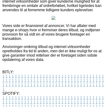
internet virksomheder som giver kunderne mulighed for at
frembringe en omtale af ordreforløbet, hvilket ligeledes kan
anvendes til at fornemme tidligere kunders oplevelser.
Vores side er finansieret af annoncer. Vi har aftaler med
mange e-shops hvor vi fremviser deres tilbud, og indtjener
provision for så vidt en af vores brugere foretager en
transaktion.
Anvisninger omkring tilbud og internet virksomheder
opretholdes fra tid til anden, men det er ikke muligt for os at
give garantier imod rettelser der er foretaget siden sidste
opdatering af vores data.
BITLY:
1
1
1
1
1
1
1
1
1
1
1
1
1
1
1
1
1
1
1
1
1
1
1
1
1
1
1
1
1
1
1
1
1
1
1
1
1
1
1
1
1
1
1
1
1
1
1
1
1
1
1
1
1
1
1
1
1
1
1
1
1
1
1
1
1
1
1
1
1
1
1
1
1
1
1
1
1
1
1
1
1
1
1
1
1
1
1
1
1
1
1
1
1
1
1
1
1
1
1
1
SPOTIFY:
1
1
1
1
1
1
1
1
1
1
1
1
1
1
1
1
1
1
1
1
1
1
1
1
1
1
1
1
1
1
1
1
1
1
1
1
1
1
1
1
1
1
1
1
1
1
1
1
1
1
1
1
1
1
1
1
1
1
1
1
1
1
1
1
1
1
1
1
1
1
1
1
1
1
1
1
1
1
1
1
1
1
1
1
1
1
1
1
1
1
1
1
1
1
1
1
1
1
1