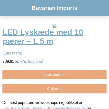
Bavarian Imports
LED Lyskæde med 10
pærer – L 5 m
(Læs mere)
239.95
kr.
(Vis fragtpris)
Læs mere »
Køb nu »
De mest populære vinwebshops i øjeblikket er
OttoSuenson.dk
,
JyskVin.dk
,
Densidsteflaske.dk
og