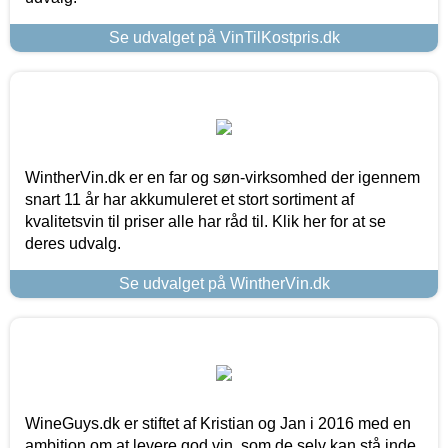
Se udvalget på VinTilKostpris.dk
WintherVin.dk er en far og søn-virksomhed der igennem
snart 11 år har akkumuleret et stort sortiment af
kvalitetsvin til priser alle har råd til. Klik her for at se
deres udvalg.
Se udvalget på WintherVin.dk
WineGuys.dk er stiftet af Kristian og Jan i 2016 med en
ambition om at levere god vin, som de selv kan stå inde