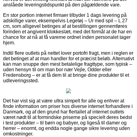
anslåede leveringstidspunkt på den pågældende vare.
En stor portion internet firmaer tilbyder 1 dags levering på
adskillige varer, eksempelvis Legetøj – Ur med spil – L 27
cm, som alligevel betinges af at bestillingen gennemføres
forinden et angivent klokkeslæt, med det formål at de har en
chance for at nå at få varerne ordnet inden personalet tager
hjem.
Indtil flere outlets på nettet lover portofri fragt, men i reglen er
det betinget af at man handler for et præcist beløb. Alternativt
kan man snuppe den mest betalelige fragttype, som typisk –
uden hensyn til om man bor nær Vejle, Odder eller
Fredensborg – er at få dem til at bringe dine produkter til et
udleveringssted.
Det har vist sig at være ultra simpelt for alle og enhver at
finde information om priser hos diverse internet forhandlere i
Danmark, og af den grund har flertallet af internet outlets
været nødt til at formindske priserne på specielt deres bedst
i test produkter – til børn og babyer, og ligeså til damer og
herrer – enormt, og endda nogle gange sikre levering uden
omkostninger.