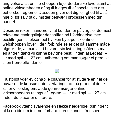
angivelse af at online shoppen føjer de danske love, samt at
online virksomheden af og til kigges til af specialister der
behersker reglerne. Desuden giver det dig lejlighed til at få
hjælp, for så vidt du møder besvær i processen med din
handel.
Desuden rekommanderer vi at kunden er på vagt for de mest
relevante retningslinjer der spiller ind i forbindelse med
bestillingen, til eksempel hvilken byttepolitik online
webshoppen lover. I den forbindelse er det på samme måde
afgørende, at man altid bevarer sin kvittering, således man
en anden gang vil kunne bevidne bestillingen af Legetøj –
Ur med spil – L 27 cm, uafhængig om man søger et produkt
til en herre eller dame.
Trustpilot yder evigt habile chancer for at studere en hel del
nuværende konsumenters erfaringer og på grund af dette
stiller vi forslag om, at du gennemsøger online
virksomhedens ratings af Legetøj – Ur med spil – L 27 cm
inden du placerer din ordre.
Facebook yder tilsvarende en række hæderlige løsninger til
at få en idé om internet forhandlerens kundetilfredshed.