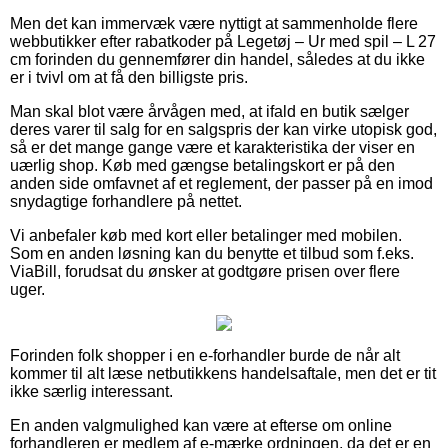
Men det kan immervæk være nyttigt at sammenholde flere
webbutikker efter rabatkoder på Legetøj – Ur med spil – L 27
cm forinden du gennemfører din handel, således at du ikke
er i tvivl om at få den billigste pris.
Man skal blot være årvågen med, at ifald en butik sælger
deres varer til salg for en salgspris der kan virke utopisk god,
så er det mange gange være et karakteristika der viser en
uærlig shop. Køb med gængse betalingskort er på den
anden side omfavnet af et reglement, der passer på en imod
snydagtige forhandlere på nettet.
Vi anbefaler køb med kort eller betalinger med mobilen.
Som en anden løsning kan du benytte et tilbud som f.eks.
ViaBill, forudsat du ønsker at godtgøre prisen over flere
uger.
Forinden folk shopper i en e-forhandler burde de når alt
kommer til alt læse netbutikkens handelsaftale, men det er tit
ikke særlig interessant.
En anden valgmulighed kan være at efterse om online
forhandleren er medlem af e-mærke ordningen, da det er en