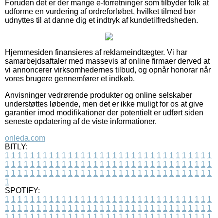
Foruden det er der mange e-forretninger som tilbyder folk at
udforme en vurdering af ordreforløbet, hvilket tilmed bør
udnyttes til at danne dig et indtryk af kundetilfredsheden.
Hjemmesiden finansieres af reklameindtægter. Vi har
samarbejdsaftaler med massevis af online firmaer derved at
vi annoncerer virksomhedernes tilbud, og opnår honorar når
vores brugere gennemfører et indkøb.
Anvisninger vedrørende produkter og online selskaber
understøttes løbende, men det er ikke muligt for os at give
garantier imod modifikationer der potentielt er udført siden
seneste opdatering af de viste informationer.
onleda.com
BITLY:
1
1
1
1
1
1
1
1
1
1
1
1
1
1
1
1
1
1
1
1
1
1
1
1
1
1
1
1
1
1
1
1
1
1
1
1
1
1
1
1
1
1
1
1
1
1
1
1
1
1
1
1
1
1
1
1
1
1
1
1
1
1
1
1
1
1
1
1
1
1
1
1
1
1
1
1
1
1
1
1
1
1
1
1
1
1
1
1
1
1
1
1
1
1
1
1
1
1
1
1
SPOTIFY:
1
1
1
1
1
1
1
1
1
1
1
1
1
1
1
1
1
1
1
1
1
1
1
1
1
1
1
1
1
1
1
1
1
1
1
1
1
1
1
1
1
1
1
1
1
1
1
1
1
1
1
1
1
1
1
1
1
1
1
1
1
1
1
1
1
1
1
1
1
1
1
1
1
1
1
1
1
1
1
1
1
1
1
1
1
1
1
1
1
1
1
1
1
1
1
1
1
1
1