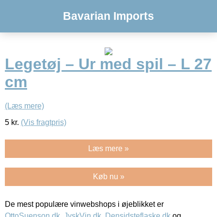
Bavarian Imports
Legetøj – Ur med spil – L 27
cm
(Læs mere)
5
kr.
(Vis fragtpris)
Læs mere »
Køb nu »
De mest populære vinwebshops i øjeblikket er
OttoSuenson.dk
,
JyskVin.dk
,
Densidsteflaske.dk
og