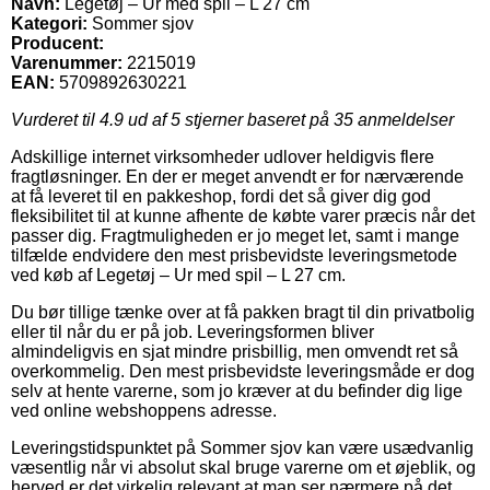
Navn:
Legetøj – Ur med spil – L 27 cm
Kategori:
Sommer sjov
Producent:
Varenummer:
2215019
EAN:
5709892630221
Vurderet til
4.9
ud af 5 stjerner baseret på
35
anmeldelser
Adskillige internet virksomheder udlover heldigvis flere
fragtløsninger. En der er meget anvendt er for nærværende
at få leveret til en pakkeshop, fordi det så giver dig god
fleksibilitet til at kunne afhente de købte varer præcis når det
passer dig. Fragtmuligheden er jo meget let, samt i mange
tilfælde endvidere den mest prisbevidste leveringsmetode
ved køb af Legetøj – Ur med spil – L 27 cm.
Du bør tillige tænke over at få pakken bragt til din privatbolig
eller til når du er på job. Leveringsformen bliver
almindeligvis en sjat mindre prisbillig, men omvendt ret så
overkommelig. Den mest prisbevidste leveringsmåde er dog
selv at hente varerne, som jo kræver at du befinder dig lige
ved online webshoppens adresse.
Leveringstidspunktet på Sommer sjov kan være usædvanlig
væsentlig når vi absolut skal bruge varerne om et øjeblik, og
herved er det virkelig relevant at man ser nærmere på det